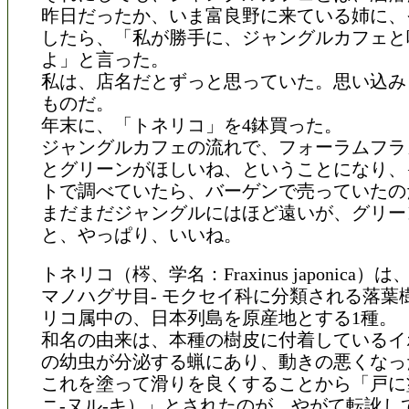
昨日だったか、いま富良野に来ている姉に、
したら、「私が勝手に、ジャングルカフェと
よ」と言った。
私は、店名だとずっと思っていた。思い込み
ものだ。
年末に、「トネリコ」を4鉢買った。
ジャングルカフェの流れで、フォーラムフラ
とグリーンがほしいね、ということになり、
トで調べていたら、バーゲンで売っていたの
まだまだジャングルにはほど遠いが、グリー
と、やっぱり、いいね。
トネリコ（梣、学名：Fraxinus japonica）は
マノハグサ目- モクセイ科に分類される落葉
リコ属中の、日本列島を原産地とする1種。
和名の由来は、本種の樹皮に付着しているイ
の幼虫が分泌する蝋にあり、動きの悪くなっ
これを塗って滑りを良くすることから「戸に
ニ-ヌル-キ）」とされたのが、やがて転訛し