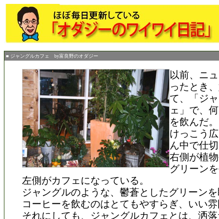
■ ジャングルカフェ by富良野のオダジー
以前、ニュ
ったとき、
て、「ジャ
ェ」で、何
を飲んだ。
けっこう広
ん中で仕切
右側が植物
グリーンを
左側がカフェになっている。
ジャングルのような、鬱蒼としたグリーンを
コーヒーを飲むのはとてもやすらぎ、いい雰
それにしても、ジャングルカフェとは、洒落