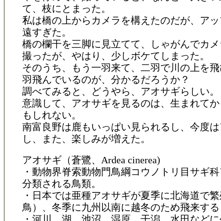
て、枝にとまった。
私は橋の上からカメラを構えたのだが、アッ
遠すぎた。
橋の欄干を三脚に見立てて、しゃがんでカメ
撮ったが、やはり、少しボケてしまった。
そのうち、もう一羽来て、二羽で川の上を飛
羽飛んでいるのが、分かるだろうか？
調べてみると、どうやら、アオサギらしい。
意識して、アオサギを見るのは、生まれてか
もしれない。
南富良野は鹿もいっぱい見られるし、今度は
し、また、楽しみが増えた。
アオサギ（蒼鷺、Ardea cinerea)
・動物界脊索動物門鳥綱コウノトリ目サギ科
分類される鳥類。
・日本では亜種アオサギが夏季に北海道で繁
鳥）、冬季に九州以南に越冬のため飛来する
・河川、湖、池沼、湿原、干潟、水田などに