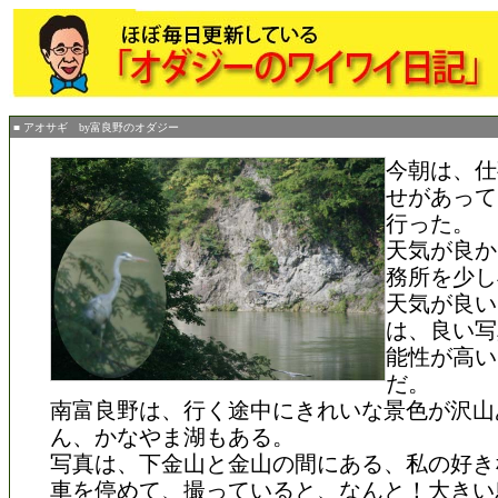
■ アオサギ by富良野のオダジー
今朝は、仕
せがあって
行った。
天気が良か
務所を少し
天気が良い
は、良い写
能性が高い
だ。
南富良野は、行く途中にきれいな景色が沢山
ん、かなやま湖もある。
写真は、下金山と金山の間にある、私の好き
車を停めて、撮っていると、なんと！大きい