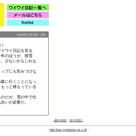
2010年11月15日（月）
雪！
ワイワイ日記を見る
今年のほうが、積雪
も、少ないかもしれな
リップにも気をつけな
の森に行くことになっ
、もっと積もっている
るのだが、雪の中で仕
気合いが必要だ。
↓前の日記
/
次の日記↑
-
Web Diary UpVersion ver 1.30
-