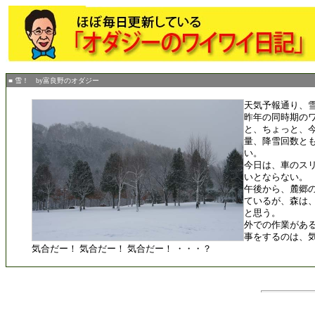
■ 雪！ by富良野のオダジー
天気予報通り、
昨年の同時期の
と、ちょっと、
量、降雪回数と
い。
今日は、車のス
いとならない。
午後から、麓郷
ているが、森は
と思う。
外での作業があ
事をするのは、
気合だー！ 気合だー！ 気合だー！ ・・・？