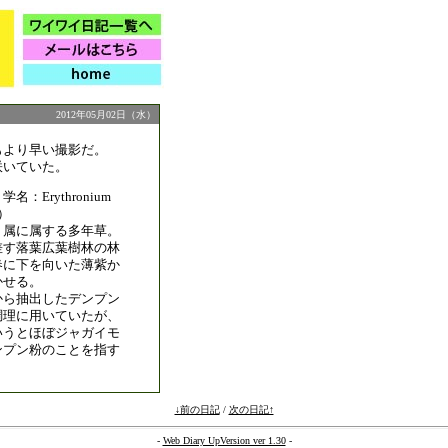
2012年05月02日（水）
もより早い撮影だ。
咲いていた。
：Erythronium
.）
リ属に属する多年草。
差す落葉広葉樹林の林
春に下を向いた薄紫か
かせる。
から抽出したデンプン
調理に用いていたが、
いうとほぼジャガイモ
ンプン粉のことを指す
↓前の日記
/
次の日記↑
-
Web Diary UpVersion ver 1.30
-