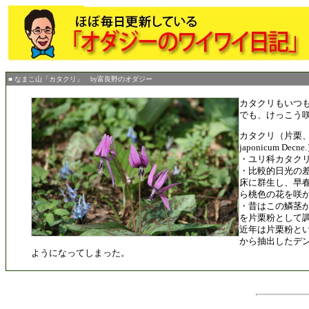
■ なまこ山「カタクリ」 by富良野のオダジー
カタクリもいつ
でも、けっこう
カタクリ（片栗、学名
japonicum Decne
・ユリ科カタク
・比較的日光の
床に群生し、早
ら桃色の花を咲
・昔はこの鱗茎
を片栗粉として
近年は片栗粉と
から抽出したデ
ようになってしまった。