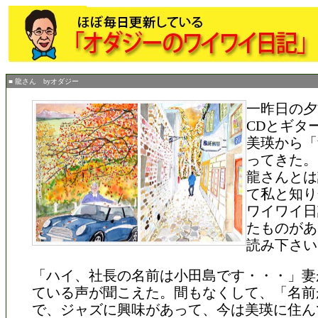
■ 龍さん byオダジー
一昨日の夕
CDとギタ
美瑛から「
ってきた。
龍さんとは
て私と知り
ワイワイ日
たものがあ
読み下さい
「ハイ、社長の名前は小田島です・・・」妻
ている声が聞こえた。間もなくして、「名前
で、ジャズに興味があって、今は美瑛に住ん