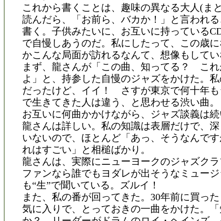
これから書くことは、趣味の異なる大人(まと
読んだら、「お前ら、バカか！」と言われる
書く。子供みたいに、お互いに持っているC
で自慢しあうのだ。私にしたって、この歳に
かこんな局面が訪れるなんて、想像もしてい
まず、龍さんが「この曲、知ってる？ これ
よ」と、持参した自慢のジャズをかけた。私
だったけど、イイ！ さすが東京で何十年も
で生きてきた人は違う、と思わせる渋い曲。
お互いに何曲かかけながら、ジャズ談義は続
龍さんは詳しい。私の知識は表層だけで、深
いないので、ほとんど「あっ、そうなんです
れはすごい」と相槌ばかり。
龍さんは、実際にニューヨークのジャズクラ
ファンなら誰でもヨダレが出そうなミュージ
も“生”で聞いている。ズルイ！
また、私の番が回ってきた。30年前に買っ
気に入りで、とっておきの一曲をかけた。「
か？ リーダーがドラムのロイ・ヘインズ、