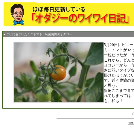
■ ついに色づいたミニトマト by富良野のオダジー
5月20日にビニ
ミニトマトがや
一粒だけだが、
これから、どん
ヨコジーから、
さに弱いタイプ
掛けたほうがよ
で、近々農協の
と思う。
折角ここまで育
れてしまっては
も、私も！
-
Web 