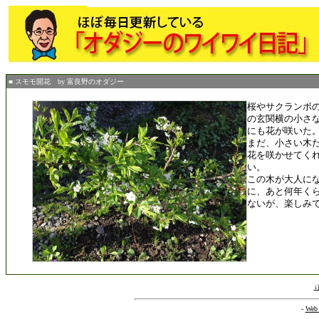
■ スモモ開花 by 富良野のオダジー
桜やサクランボ
の玄関横の小さ
にも花が咲いた
まだ、小さい木
花を咲かせてく
い。
この木が大人に
に、あと何年く
ないが、楽しみ
-
Web 