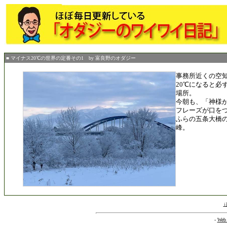
■ マイナス20℃の世界の定番その1 by 富良野のオダジー
事務所近くの空
20℃になると必
場所。
今朝も、「神様
フレーズが口を
ふらの五条大橋
峰。
-
Web 