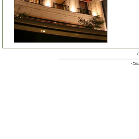
-
Web 