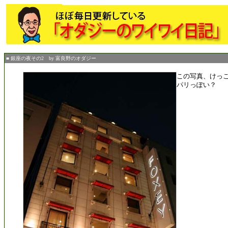
■ 銀座の夜その2 by 富良野のオダジー
この写真、けっ
パリっぽい？