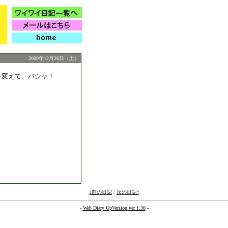
2009年12月26日（土）
を変えて、バシャ！
↓前の日記
/
次の日記↑
-
Web Diary UpVersion ver 1.30
-