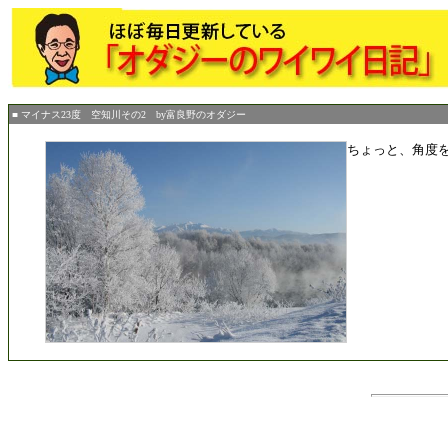
■ マイナス23度 空知川その2 by富良野のオダジー
ちょっと、角度