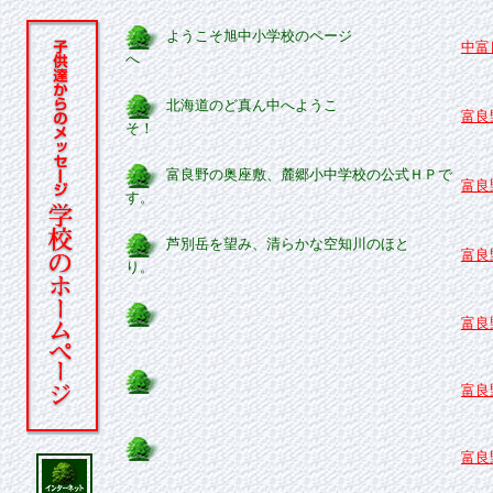
ようこそ旭中小学校のページ
中富
へ
北海道のど真ん中へようこ
富良
そ！
富良野の奥座敷、麓郷小中学校の公式ＨＰで
富良
す。
芦別岳を望み、清らかな空知川のほと
富良
り。
富良
富良
富良