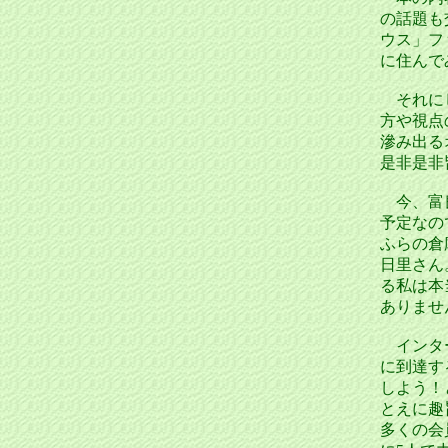
の話題も
ウス」フ
に住んで
それにし
方や視点
滲み出る
是非是非
今、富良
予定なの
ふらの倉
日里さん
る私は本
ありませ
インター
に到達す
しよう！
とえに趣
多くの会