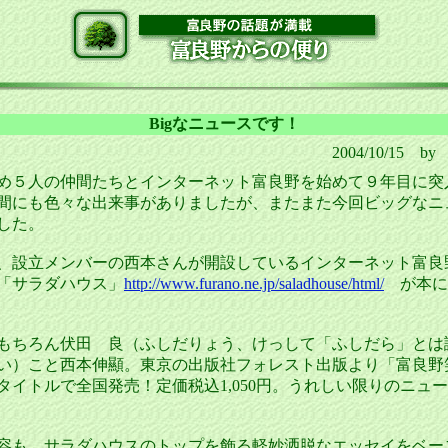
Bigなニュースです！
2004/10/15 
５人の仲間たちとインターネット富良野を始めて９年目に突
間にも色々な出来事がありましたが、またまた今回ビッグなニ
した。
設立メンバーの西本さんが開設しているインターネット富良
「サラダハウス」
http://www.furano.ne.jp/saladhouse/html/
が本に
ちろん伏田 良（ふしだりょう、けっして「ふしだら」とは
い）こと西本伸顯。東京の出版社フォレスト出版より「富良野
タイトルで全国発売！定価税込1,050円。うれしい限りのニュ
も、サラダハウスのトップを飾る軽妙洒脱なエッセイをベー