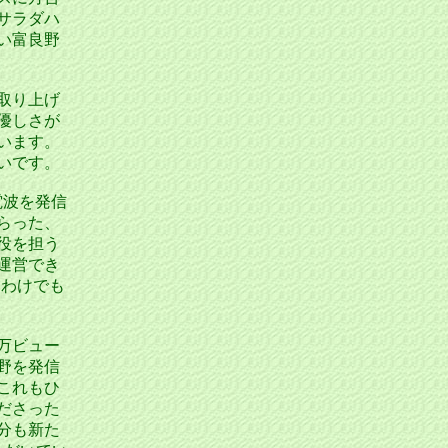
サラダハ
い富良野
取り上げ
優しさが
います。
いです。
電波を発信
らった、
役を担う
運営でき
るわけでも
万ビュー
野を発信
これもひ
ださった
分も新た