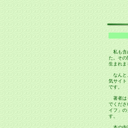
私も含め
た。その
生まれま
なんと、
気サイト
です。
著者はも
でくださ
イフ」の
す。
本の内容