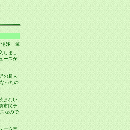
by 湯浅 篤
入しまし
ュースが
野の超人
なったの
読まない
笑市民ラ
ースなので
スに方言