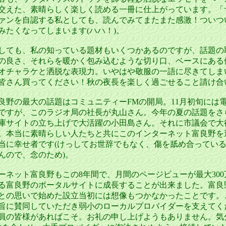
交えた、素晴らしく楽しく読める一冊に仕上がっています。「
ァンを自認する私としても、読んでみてまたまた感激！ついつ
みたくなってしまいます(ハハ！)。
ても、私の知っている題材もいくつかあるのですが、話題の
の良さ、それらを暖かく包み込むような切り口、ベースにある
オチャラケと洒脱な表現力。いやはや敬服の一語に尽きてしま
皆さん買ってください！秋の夜長を楽しく過ごせること請け合
野の最大の話題はコミュニティーFMの開局。11月初旬には
ですが、このラジオ局の社長が丸山さん。今年の夏の話題をさ
庫サイトの立ち上げで大活躍の小田島さん。それに市議会で大
。本当に素晴らしい人たちと共にこのインターネット富良野を
当に幸せ者です(けっしてお世辞でもなく、傷を舐め合ってい
んので、念のため)。
ネット富良野もこの8年間で、月間のページビューが最大300
る富良野のポータルサイトに成長することが出来ました。富良
との思いで始めた設立当初には想像もつかなかったことです。
旨に賛同していただき弱小のローカルプロバイダーを支えてく
員の皆様があればこそ。お礼の申し上げようもありません。気