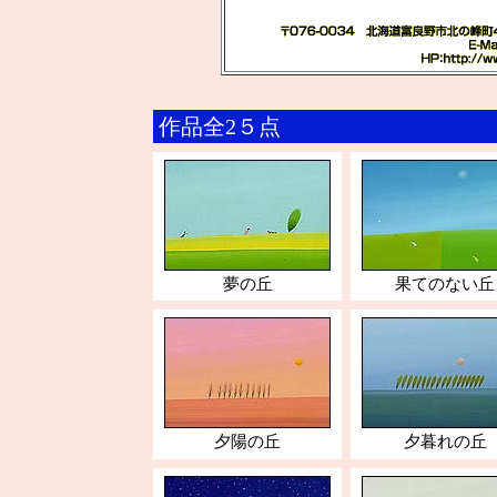
作品全2５点
夢の丘
果てのない丘
夕陽の丘
夕暮れの丘