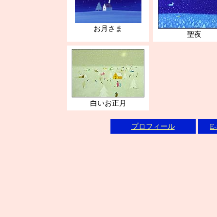
お月さま
聖夜
白いお正月
プロフィール
E-