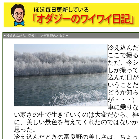
■ 冷え込んだら、空知川 by富良野のオダジー
冷え込んだ
ここで撮る
ただ、今シ
しか撮って
込んだ日が
いうことだ
どうか知ら
が・・・)
車に乗りな
い寒さの中で生きていくのは大変だから、神
に、美しい景色を与えてくれたのではないか
思った。
冷え込んだときの富良野の美しさは、ちょっ