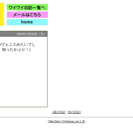
2008年12月08日（月）
のヴェニスみたいでし
、知ったかぶり！)
↓前の日記
/
次の日記↑
-
Web Diary UpVersion ver 1.30
-