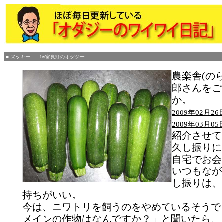
■ ズッキーニ by富良野のオダジー
農楽舎(の
郎さんをご
か。
2009年02月
2009年03月
紹介させて
久し振りに
自宅でお会
いつもなが
し振りは、
持ちがいい。
今は、ニワトリを飼うのをやめているそうで
メインの作物はなんですか？」と聞いたら、