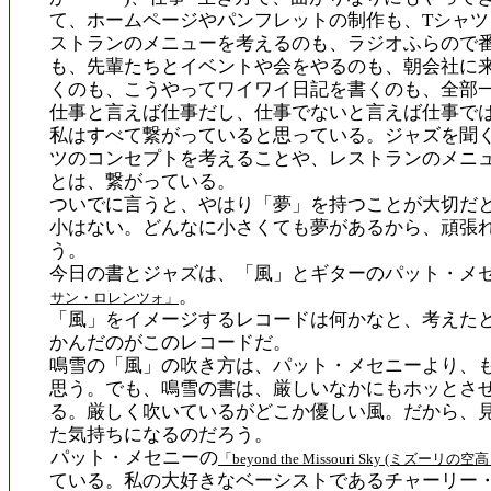
て、ホームページやパンフレットの制作も、Tシャツ
ストランのメニューを考えるのも、ラジオふらので
も、先輩たちとイベントや会をやるのも、朝会社に
くのも、こうやってワイワイ日記を書くのも、全部
仕事と言えば仕事だし、仕事でないと言えば仕事で
私はすべて繋がっていると思っている。ジャズを聞く
ツのコンセプトを考えることや、レストランのメニ
とは、繋がっている。
ついでに言うと、やはり「夢」を持つことが大切だ
小はない。どんなに小さくても夢があるから、頑張
う。
今日の書とジャズは、「風」とギターのパット・メ
。
サン・ロレンツォ」
「風」をイメージするレコードは何かなと、考えた
かんだのがこのレコードだ。
鳴雪の「風」の吹き方は、パット・メセニーより、
思う。でも、鳴雪の書は、厳しいなかにもホッとさ
る。厳しく吹いているがどこか優しい風。だから、
た気持ちになるのだろう。
パット・メセニーの
「beyond the Missouri Sky (ミズーリの空
ている。私の大好きなベーシストであるチャーリー