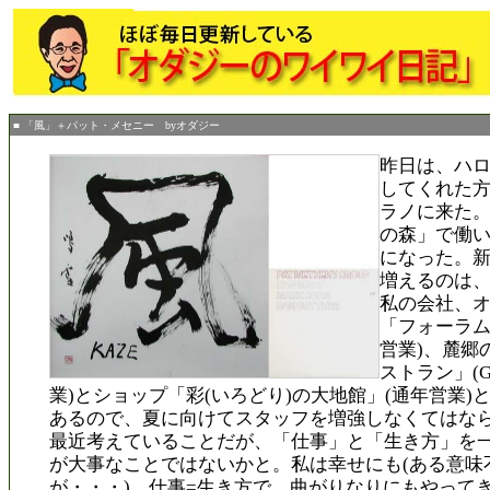
■ 「風」＋パット・メセニー byオダジー
昨日は、ハ
してくれた
ラノに来た
の森」で働
になった。
増えるのは
私の会社、
「フォーラム
営業)、麓郷
ストラン」(
業)とショップ「彩(いろどり)の大地館」(通年営業)
あるので、夏に向けてスタッフを増強しなくてはな
最近考えていることだが、「仕事」と「生き方」を
が大事なことではないかと。私は幸せにも(ある意味
が・・・)、仕事=生き方で、曲がりなりにもやって