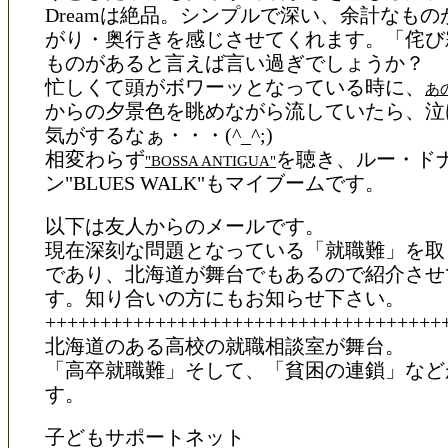
Dreamは絶品。シンプルで深い、余計なも
がり・奥行きを感じさせてくれます。「侘び
ものがあると言えば言い過ぎでしょうか？
忙しくて頭がボワーッとなっている時に、
あ
からの夕景色を眺めながら流していたら、泣
気がするなぁ・・・(^_^;)
相変わらず
を聴き、ルー・ド
"BOSSA ANTIGUA"
ン"BLUES WALK"もマイブームです。
以下は友人からのメールです。
現在深刻な問題となっている「就職難」を取
であり、北海道が舞台でもあるので紹介させ
す。知り合いの方にもお知らせ下さい。
++++++++++++++++++++++++++++++++++++
北海道のある高校の就職相談室が舞台。
「高卒就職難」そして、「貧困の連鎖」など
す。
子どもサポートネット