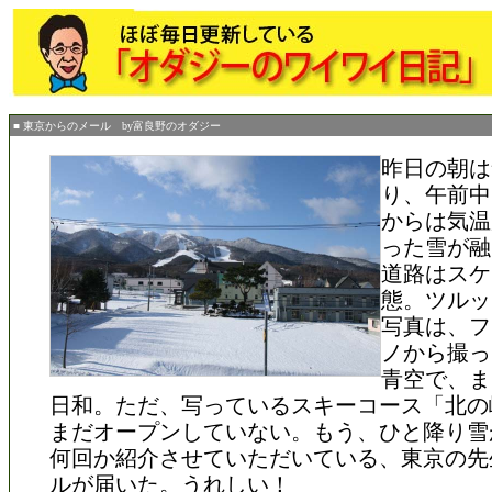
■ 東京からのメール by富良野のオダジー
昨日の朝は
り、午前中
からは気温
った雪が融
道路はスケ
態。ツルッ
写真は、フ
ノから撮っ
青空で、ま
日和。ただ、写っているスキーコース「北の
まだオープンしていない。もう、ひと降り雪
何回か紹介させていただいている、東京の先
ルが届いた。うれしい！