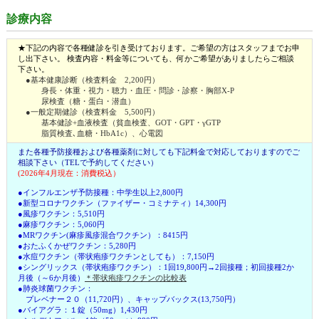
診療内容
★下記の内容で各種健診を引き受けております。ご希望の方はスタッフまでお申
し出下さい。 検査内容・料金等についても、何かご希望がありましたらご相談
下さい。
●基本健康診断（検査料金 2,200円）
身長・体重・視力・聴力・血圧・問診・診察・胸部X-P
尿検査（糖・蛋白・潜血）
●一般定期健診（検査料金 5,500円）
基本健診+血液検査（貧血検査、GOT・GPT・γGTP
脂質検査､血糖・HbA1c）、心電図
また各種予防接種および各種薬剤に対しても下記料金で対応しておりますのでご
相談下さい（TELで予約してください）
(2026年4月現在：消費税込）
●インフルエンザ予防接種：中学生以上2,800円
●新型コロナワクチン（ファイザー・コミナティ）14,300円
●風疹ワクチン：5,510円
●麻疹ワクチン：5,060円
●MRワクチン(麻疹風疹混合ワクチン）：8415円
●おたふくかぜワクチン：5,280円
●水痘ワクチン（帯状疱疹ワクチンとしても）：7,150円
●シングリックス（帯状疱疹ワクチン）：1回19,800円→2回接種；初回接種2か
月後（～6か月後）
＊帯状疱疹ワクチンの比較表
●肺炎球菌ワクチン：
プレベナー２０（11,720円）、キャップバックス(13,750円）
●バイアグラ：１錠（50mg）1,430円