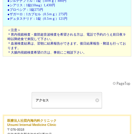
●シルデナフィル：1錠（50ｍｇ）880円
●シアリス：1錠(10mg）1,430円
●プロペシア：1錠275円
●ザガーロ：1カプセル（0.5ｍｇ）275円
●デュタステリド：1錠（0.5ｍｇ）121円
＜注意＞
＊胃内視鏡検査・腹部超音波検査を希望される方は、電話で予約のうえ前日夜９
時以降絶食で来院して下さい。
＊血液検査結果は、翌朝に結果報告ができます。後日結果報告・郵送も行ってお
ります。
＊大腸内視鏡検査希望の方は、事前にご相談下さい。
アクセス
医療法人社団内海内科クリニック
Utsumi Internal Medicine Clinic
〒076-0018