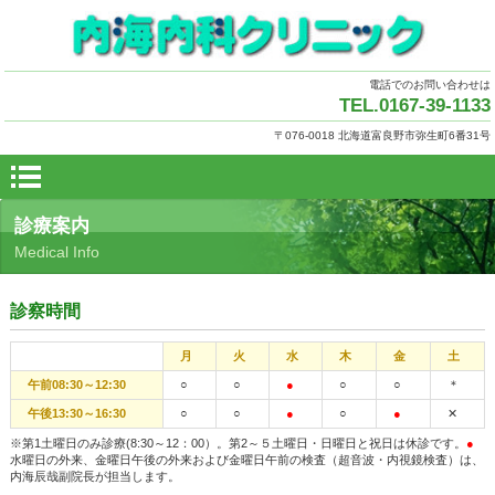
電話でのお問い合わせは
TEL.0167-39-1133
〒076-0018 北海道富良野市弥生町6番31号
診療案内
Medical Info
診察時間
月
火
水
木
金
土
午前08:30～12:30
○
○
●
○
○
＊
午後13:30～16:30
○
○
●
○
●
✕
※第1土曜日のみ診療(8:30～12：00）。第2～５土曜日・日曜日と祝日は休診です。
●
水曜日の外来、金曜日午後の外来および金曜日午前の検査（超音波・内視鏡検査）は、
内海辰哉副院長が担当します。