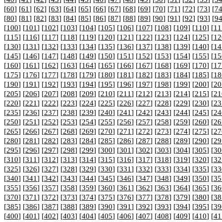
[
60
] [
61
] [
62
] [
63
] [
64
] [
65
] [
66
] [
67
] [
68
] [
69
] [
70
] [
71
] [
72
] [
73
] [
7
[
80
] [
81
] [
82
] [
83
] [
84
] [
85
] [
86
] [
87
] [
88
] [
89
] [
90
] [
91
] [
92
] [
93
] [
9
[
100
] [
101
] [
102
] [
103
] [
104
] [
105
] [
106
] [
107
] [
108
] [
109
] [
110
] [
11
[
115
] [
116
] [
117
] [
118
] [
119
] [
120
] [
121
] [
122
] [
123
] [
124
] [
125
] [
12
[
130
] [
131
] [
132
] [
133
] [
134
] [
135
] [
136
] [
137
] [
138
] [
139
] [
140
] [
14
[
145
] [
146
] [
147
] [
148
] [
149
] [
150
] [
151
] [
152
] [
153
] [
154
] [
155
] [
15
[
160
] [
161
] [
162
] [
163
] [
164
] [
165
] [
166
] [
167
] [
168
] [
169
] [
170
] [
17
[
175
] [
176
] [
177
] [
178
] [
179
] [
180
] [
181
] [
182
] [
183
] [
184
] [
185
] [
18
[
190
] [
191
] [
192
] [
193
] [
194
] [
195
] [
196
] [
197
] [
198
] [
199
] [
200
] [
20
[
205
] [
206
] [
207
] [
208
] [
209
] [
210
] [
211
] [
212
] [
213
] [
214
] [
215
] [
21
[
220
] [
221
] [
222
] [
223
] [
224
] [
225
] [
226
] [
227
] [
228
] [
229
] [
230
] [
23
[
235
] [
236
] [
237
] [
238
] [
239
] [
240
] [
241
] [
242
] [
243
] [
244
] [
245
] [
24
[
250
] [
251
] [
252
] [
253
] [
254
] [
255
] [
256
] [
257
] [
258
] [
259
] [
260
] [
26
[
265
] [
266
] [
267
] [
268
] [
269
] [
270
] [
271
] [
272
] [
273
] [
274
] [
275
] [
27
[
280
] [
281
] [
282
] [
283
] [
284
] [
285
] [
286
] [
287
] [
288
] [
289
] [
290
] [
29
[
295
] [
296
] [
297
] [
298
] [
299
] [
300
] [
301
] [
302
] [
303
] [
304
] [
305
] [
30
[
310
] [
311
] [
312
] [
313
] [
314
] [
315
] [
316
] [
317
] [
318
] [
319
] [
320
] [
32
[
325
] [
326
] [
327
] [
328
] [
329
] [
330
] [
331
] [
332
] [
333
] [
334
] [
335
] [
33
[
340
] [
341
] [
342
] [
343
] [
344
] [
345
] [
346
] [
347
] [
348
] [
349
] [
350
] [
35
[
355
] [
356
] [
357
] [
358
] [
359
] [
360
] [
361
] [
362
] [
363
] [
364
] [
365
] [
36
[
370
] [
371
] [
372
] [
373
] [
374
] [
375
] [
376
] [
377
] [
378
] [
379
] [
380
] [
38
[
385
] [
386
] [
387
] [
388
] [
389
] [
390
] [
391
] [
392
] [
393
] [
394
] [
395
] [
39
[
400
] [
401
] [
402
] [
403
] [
404
] [
405
] [
406
] [
407
] [
408
] [
409
] [
410
] [
41