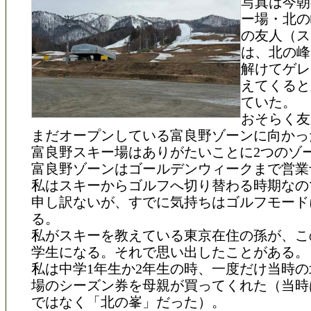
写真は今朝
ー場・北の
の友人（ス
は、北の峰
解けてゲレ
えてくると
ていた。
おそらく友
まだオープンしている富良野ゾーンに向かっ
富良野スキー場はありがたいことに2つのゾ
富良野ゾーンはゴールデンウィークまで営業
私はスキーからゴルフへ切り替わる時期なの
申し訳ないが、すでに気持ちはゴルフモード
る。
私がスキーを教えている東京在住の孫が、こ
学生になる。それで思い出したことがある。
私は中学1年生か2年生の時、一度だけ当時
場のシーズン券を母親が買ってくれた（当時
ではなく「北の峯」だった）。