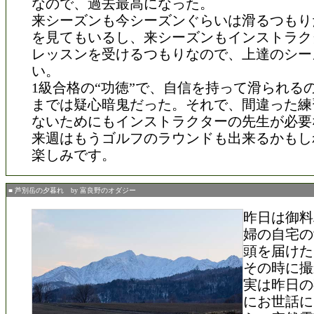
なので、過去最高になった。
来シーズンも今シーズンぐらいは滑るつもりだ。
を見てもいるし、来シーズンもインストラク
レッスンを受けるつもりなので、上達のシー
い。
1級合格の“功徳”で、自信を持って滑られる
までは疑心暗鬼だった。それで、間違った練
ないためにもインストラクターの先生が必要
来週はもうゴルフのラウンドも出来るかもし
楽しみです。
■ 芦別岳の夕暮れ by 富良野のオダジー
昨日は御料
婦の自宅の
頭を届けた
その時に撮
実は昨日の
にお世話に