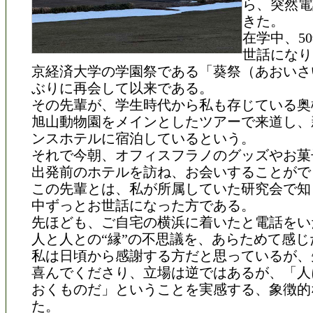
ら、突然電
きた。
在学中、5
世話になり
京経済大学の学園祭である「葵祭（あおいさ
ぶりに再会して以来である。
その先輩が、学生時代から私も存じている奥
旭山動物園をメインとしたツアーで来道し、
ンスホテルに宿泊しているという。
それで今朝、オフィスフラノのグッズやお菓
出発前のホテルを訪ね、お会いすることがで
この先輩とは、私が所属していた研究会で知
中ずっとお世話になった方である。
先ほども、ご自宅の横浜に着いたと電話をい
人と人との“縁”の不思議を、あらためて感じ
私は日頃から感謝する方だと思っているが、
喜んでくださり、立場は逆ではあるが、「人
おくものだ」ということを実感する、象徴的
た。