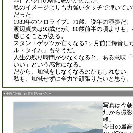
昨日と今日の朝に聴いたのだが、
私のイメージよりも力強いタッチで弾いてい
だった。
1983年のソロライブ。71歳、晩年の演奏だ。
渡辺貞夫は93歳だが、80歳前半の頃よりも
感じることがある。
スタン・ゲッツが亡くなる3ヶ月前に録音し
ル・タイム」もそうだ。
人生の残り時間が少なくなると、ある意味「
いい」という感覚になる。
だから、加減をしなくなるのかもしれない。
私も、加減せずに全力で頑張りたいと思う。
■ 十勝岳連峰 by 富良野のオダジー
写真は今朝
畑から撮影
峰。
今日の最高