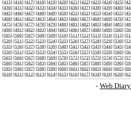
[
415
] [
416
] [
417
] [
418
] [
419
] [
420
] [
421
] [
422
] [
423
] [
424
] [
425
] [
42
[
430
] [
431
] [
432
] [
433
] [
434
] [
435
] [
436
] [
437
] [
438
] [
439
] [
440
] [
44
[
445
] [
446
] [
447
] [
448
] [
449
] [
450
] [
451
] [
452
] [
453
] [
454
] [
455
] [
45
[
460
] [
461
] [
462
] [
463
] [
464
] [
465
] [
466
] [
467
] [
468
] [
469
] [
470
] [
47
[
475
] [
476
] [
477
] [
478
] [
479
] [
480
] [
481
] [
482
] [
483
] [
484
] [
485
] [
48
[
490
] [
491
] [
492
] [
493
] [
494
] [
495
] [
496
] [
497
] [
498
] [
499
] [
500
] [
50
[
505
] [
506
] [
507
] [
508
] [
509
] [
510
] [
511
] [
512
] [
513
] [
514
] [
515
] [
51
[
520
] [
521
] [
522
] [
523
] [
524
] [
525
] [
526
] [
527
] [
528
] [
529
] [
530
] [
53
[
535
] [
536
] [
537
] [
538
] [
539
] [
540
] [
541
] [
542
] [
543
] [
544
] [
545
] [
54
[
550
] [
551
] [
552
] [
553
] [
554
] [
555
] [
556
] [
557
] [
558
] [
559
] [
560
] [
56
[
565
] [
566
] [
567
] [
568
] [
569
] [
570
] [
571
] [
572
] [
573
] [
574
] [
575
] [
57
[
580
] [
581
] [
582
] [
583
] [
584
] [
585
] [
586
] [
587
] [
588
] [
589
] [
590
] [
59
[
595
] [
596
] [
597
] [
598
] [
599
] [
600
] [
601
] [
602
] [
603
] [
604
] [
605
] [
60
[
610
] [
611
] [
612
] [
613
] [
614
] [
615
] [
616
] [
617
] [
618
] [
619
] [
620
] [
62
-
Web Diary 