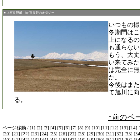
■ 上富良野町 by 富良野のオダジー
いつもの撮
冬期間はこ
止になるの
も通らない
もう、大丈
い来てみた
は完全に無
た。
今後はまた
て旭川に向
る。
↑前のペ
ページ移動 / [
1
] [
2
] [
3
] [
4
] [
5
] [
6
] [
7
] [
8
] [
9
] [
10
] [
11
] [
12
] [
13
] [
14
] [
[
20
] [
21
] [22] [
23
] [
24
] [
25
] [
26
] [
27
] [
28
] [
29
] [
30
] [
31
] [
32
] [
33
] [
3
[
40
] [
41
] [
42
] [
43
] [
44
] [
45
] [
46
] [
47
] [
48
] [
49
] [
50
] [
51
] [
52
] [
53
] [
5