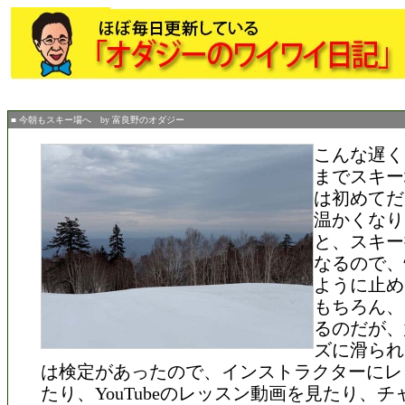
■ 今朝もスキー場へ by 富良野のオダジー
こんな遅く
までスキー
は初めてだ
温かくなり
と、スキー
なるので、
ように止め
もちろん、
るのだが、
ズに滑られ
は検定があったので、インストラクターにレ
たり、YouTubeのレッスン動画を見たり、