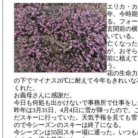
エリカ・カ
年、今時期
る。フォー
玄関前の横
いている。
亡くなった
が、おそら
前に植えて
う。
花の生命力
の下でマイナス20℃に耐えて今年もきれいな
くれた。
お義母さんに感謝だ。
今日も何処も出かけないで事務所で仕事をし
昨年は3月31日、4月4日に雪が降ったので、
だスキーに行っていた。天気予報を見ても雪
ので今シーズンのスキーは終了になる。
今シーズンは55回スキー場に通った。いつも