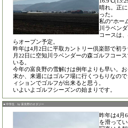
16.9℃(13
晴れ。正に
った。
私の“ホー
川ラベンダ
コースは、4
らオープン予定。
昨年は4月2日に平取カントリー倶楽部で初ラ
月22日に空知川ラベンダーの森ゴルフコー
いる。
今年の富良野の雪解けは例年よりも早い。お
末か、来週にはゴルフ場に行くつもりなので
ィションでゴルフが出来ると思う。
いよいよゴルフシーズンの始まりです。
■ 中学生 by 富良野のオダジー
昨年は4月
を滑ってい