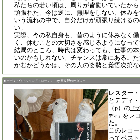
私たちの若い頃は、周りが皆働いていたから
頑張れた。今は逆に、無理をしない、休みを
いう流れの中で、自分だけが頑張り続けるの
い。
実際、今の私自身も、昔のように休みなく働
く、休むことの大切さを感じるようになって
結局のところ、時代は変わっても、仕事の本
いのかもしれない。チャンスは常にある。た
かむかどうかは、その人の姿勢と覚悟次第な
■ テディ・ウィルソン「アローン」 by 富良野のオダジー
レスター・
とテディ・
（p）の
「プ
をレ
ディ」
た。
このレコー
ってベスト