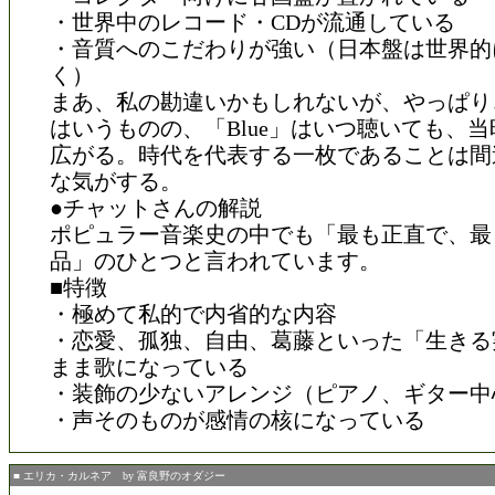
・世界中のレコード・CDが流通している
・音質へのこだわりが強い（日本盤は世界的
く）
まあ、私の勘違いかもしれないが、やっぱり
はいうものの、「Blue」はいつ聴いても、
広がる。時代を代表する一枚であることは間
な気がする。
●チャットさんの解説
ポピュラー音楽史の中でも「最も正直で、最
品」のひとつと言われています。
■特徴
・極めて私的で内省的な内容
・恋愛、孤独、自由、葛藤といった「生きる
まま歌になっている
・装飾の少ないアレンジ（ピアノ、ギター中
・声そのものが感情の核になっている
■ エリカ・カルネア by 富良野のオダジー