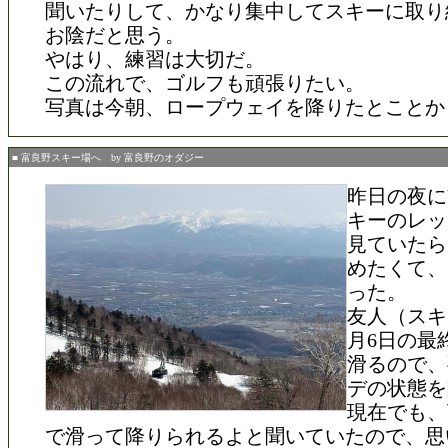
聞いたりして、かなり集中してスキーに取り
お陰だと思う。
やはり、練習は大切だ。
この流れで、ゴルフも頑張りたい。
写真は今朝、ロープウェイを降りたとことか
■ 富良野スキー場へ by 富良野のオダジー
昨日の夜にY
キーのレッ
見ていたら
めたくて、
った。
友人（スキ
月6日の最
滑るので、
デの状態を
現在でも、
で滑って降りられるよと聞いていたので、思