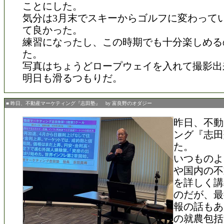
ことにした。
気分は3月末でスキーからゴルフに変わって
て良かった。
練習になったし、この時期でも十分楽しめる
た。
写真はちょうどロープウェイを入れて撮影出
明日も滑るつもりだ。
■ 昨日、不動産マーケティング『志田塾』 by 富良野のオダジー
昨日、不動
ング『志田
た。
いつものよ
や国内の不
を詳しく講
のだが、最
報の話もあ
の就農包括