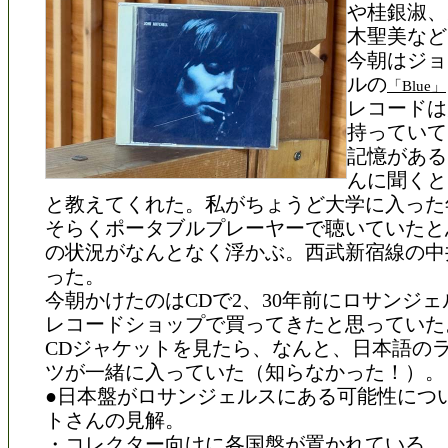
や桂銀淑、
木聖美など
今朝はジョ
ルの
「Blue」
レコードは
持っていて
記憶がある
んに聞くと
と教えてくれた。私がちょうど大学に入った
そらくポータブルプレーヤーで聴いていたと
の状況がなんとなく浮かぶ。西武新宿線の中
った。
今朝かけたのはCDで2、30年前にロサンジ
レコードショップで買ってきたと思っていた
CDジャケットを見たら、なんと、日本語の
ツが一緒に入っていた（知らなかった！）。
●日本盤がロサンジェルスにある可能性につ
トさんの見解。
・コレクター向けに各国盤が置かれている