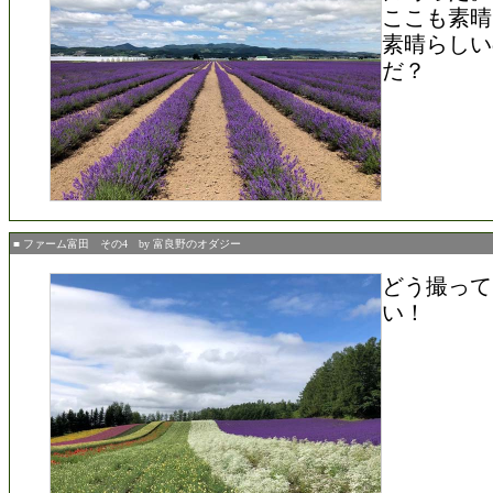
ここも素晴
素晴らしい
だ？
■ ファーム富田 その4 by 富良野のオダジー
どう撮って
い！