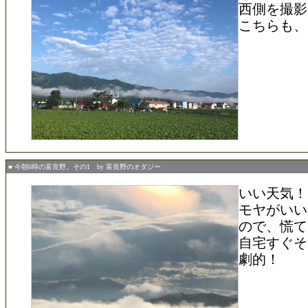
西側を撮影
こちらも、
■ 今朝6時の富良野。その1 by 富良野のオダジー
いい天気！
モヤがいい
ので、慌て
自宅すぐそ
劇的！