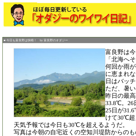
■ 今日も富良野は快晴！ by 富良野のオダジー
富良野は今
「北海へそ
何回か雨が
に恵まれな
日はバッチ
ただ、暑い
昨日の最高
33.8℃。2
25日が31
けて30℃
天気予報では今日も30℃を超えるようだ。
写真は今朝の自宅近くの空知川堤防からのも