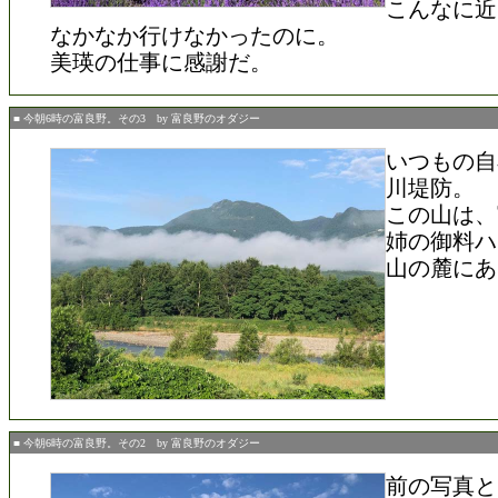
こんなに近
なかなか行けなかったのに。
美瑛の仕事に感謝だ。
■ 今朝6時の富良野。その3 by 富良野のオダジー
いつもの自
川堤防。
この山は、
姉の御料ハ
山の麓にあ
■ 今朝6時の富良野。その2 by 富良野のオダジー
前の写真と