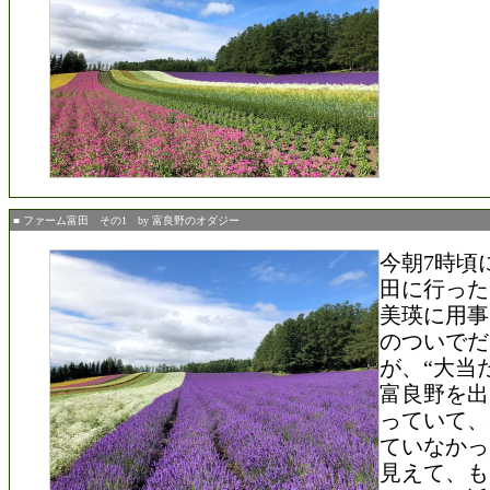
■ ファーム富田 その1 by 富良野のオダジー
今朝7時頃
田に行った
美瑛に用事
のついでだ
が、“大当
富良野を出
っていて、
ていなかっ
見えて、も