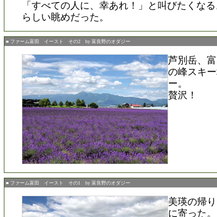
「すべての人に、幸あれ！」と叫びたくなる
らしい眺めだった。
■ ファーム富田 イースト その2 by 富良野のオダジー
芦別岳、富
の峰スキー
ー。
贅沢！
■ ファーム富田 イースト その1 by 富良野のオダジー
美瑛の帰り
に寄った。