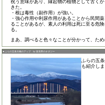
祝う意味があり、縁起物の植物として古くか
きた。
・根は毒性（副作用）が強い。
・強心作用や利尿作用があることから民間薬
ることがあるが、素人の利用は死に至る危険
る。
まあ、調べると色々なことが分かって、ため
■ ふらの五条大橋のアップ by 富良野のオダジー
ふらの五条
も紹介しま