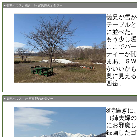
■ 御料ハウス、続き by 富良野のオダジー
義兄が雪が
テーブルと
に並べた。
もう少し暖
ここでバー
ティーが開
まあ、ＧＷ
がいいかも
奥に見える
西岳。
■ 御料ハウス by 富良野のオダジー
8時過ぎに
（姉夫婦の
にお邪魔し
録画したゴ