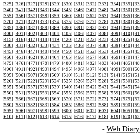
[
325
] [
326
] [
327
] [
328
] [
329
] [
330
] [
331
] [
332
] [
333
] [
334
] [
335
] [
33
[
340
] [
341
] [
342
] [
343
] [
344
] [
345
] [
346
] [
347
] [
348
] [
349
] [
350
] [
35
[
355
] [
356
] [
357
] [
358
] [
359
] [
360
] [
361
] [
362
] [
363
] [
364
] [
365
] [
36
[
370
] [
371
] [
372
] [
373
] [
374
] [
375
] [
376
] [
377
] [
378
] [
379
] [
380
] [
38
[
385
] [
386
] [
387
] [
388
] [
389
] [
390
] [
391
] [
392
] [
393
] [
394
] [
395
] [
39
[
400
] [
401
] [
402
] [
403
] [
404
] [
405
] [
406
] [
407
] [
408
] [
409
] [
410
] [
41
[
415
] [
416
] [
417
] [
418
] [
419
] [
420
] [
421
] [
422
] [
423
] [
424
] [
425
] [
42
[
430
] [
431
] [
432
] [
433
] [
434
] [
435
] [
436
] [
437
] [
438
] [
439
] [
440
] [
44
[
445
] [
446
] [
447
] [
448
] [
449
] [
450
] [
451
] [
452
] [
453
] [
454
] [
455
] [
45
[
460
] [
461
] [
462
] [
463
] [
464
] [
465
] [
466
] [
467
] [
468
] [
469
] [
470
] [
47
[
475
] [
476
] [
477
] [
478
] [
479
] [
480
] [
481
] [
482
] [
483
] [
484
] [
485
] [
48
[
490
] [
491
] [
492
] [
493
] [
494
] [
495
] [
496
] [
497
] [
498
] [
499
] [
500
] [
50
[
505
] [
506
] [
507
] [
508
] [
509
] [
510
] [
511
] [
512
] [
513
] [
514
] [
515
] [
51
[
520
] [
521
] [
522
] [
523
] [
524
] [
525
] [
526
] [
527
] [
528
] [
529
] [
530
] [
53
[
535
] [
536
] [
537
] [
538
] [
539
] [
540
] [
541
] [
542
] [
543
] [
544
] [
545
] [
54
[
550
] [
551
] [
552
] [
553
] [
554
] [
555
] [
556
] [
557
] [
558
] [
559
] [
560
] [
56
[
565
] [
566
] [
567
] [
568
] [
569
] [
570
] [
571
] [
572
] [
573
] [
574
] [
575
] [
57
[
580
] [
581
] [
582
] [
583
] [
584
] [
585
] [
586
] [
587
] [
588
] [
589
] [
590
] [
59
[
595
] [
596
] [
597
] [
598
] [
599
] [
600
] [
601
] [
602
] [
603
] [
604
] [
605
] [
60
[
610
] [
611
] [
612
] [
613
] [
614
] [
615
] [
616
] [
617
] [
618
] [
619
] [
620
] [
62
-
Web Diary 