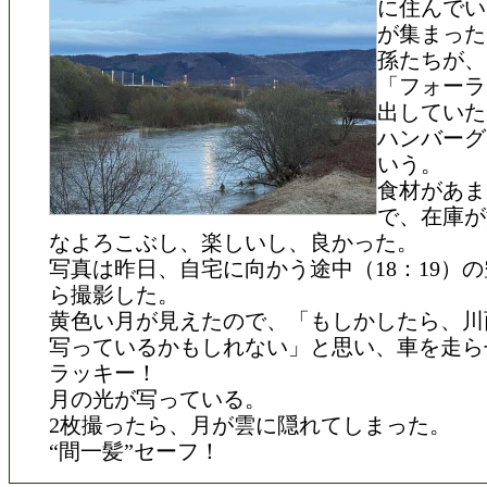
に住んでい
が集まった
孫たちが、
「フォーラ
出していた
ハンバーグ
いう。
食材があま
で、在庫が
なよろこぶし、楽しいし、良かった。
写真は昨日、自宅に向かう途中（18：19）
ら撮影した。
黄色い月が見えたので、「もしかしたら、川
写っているかもしれない」と思い、車を走ら
ラッキー！
月の光が写っている。
2枚撮ったら、月が雲に隠れてしまった。
“間一髪”セーフ！