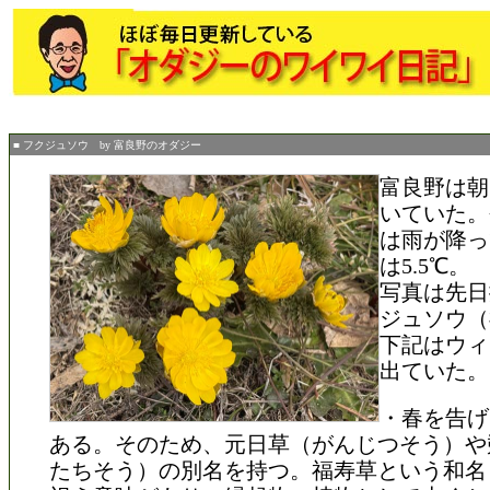
■ フクジュソウ by 富良野のオダジー
富良野は朝
いていた。
は雨が降っ
は5.5℃。
写真は先日
ジュソウ（
下記はウィ
出ていた。
・春を告げ
ある。そのため、元日草（がんじつそう）や
たちそう）の別名を持つ。福寿草という和名