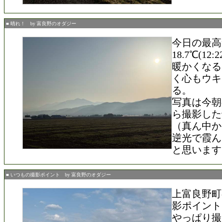
■ 晴れ！ by 富良野のオダジー
今日の最高
18.7℃(12:
暖かくなる
く心もウキ
る。
写真は今朝
ら撮影した
（真ん中か
逆光で霞ん
と思います
■ いつもの撮影ポイント by 富良野のオダジー
上富良野町
影ポイント
やっぱり撮