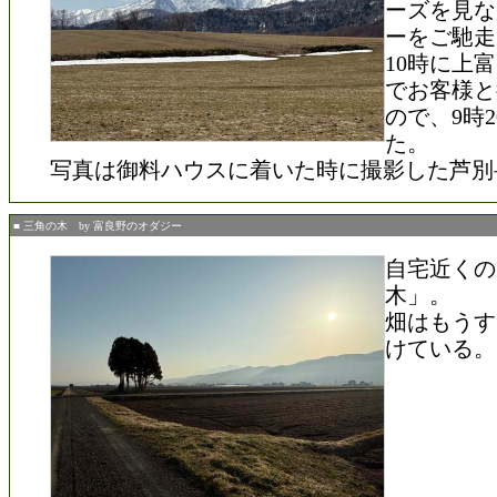
ーズを見な
ーをご馳走
10時に上
でお客様と
ので、9時
た。
写真は御料ハウスに着いた時に撮影した芦別
■ 三角の木 by 富良野のオダジー
自宅近くの
木」。
畑はもうす
けている。