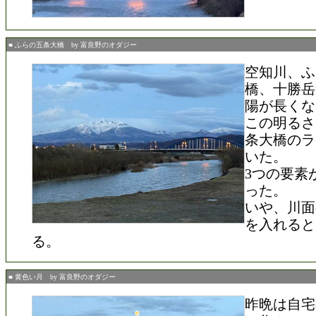
■ ふらの五条大橋 by 富良野のオダジー
空知川、ふ
橋、十勝岳
陽が長くな
この明るさ
条大橋のラ
いた。
3つの要素
った。
いや、川面
を入れると
る。
■ 黄色い月 by 富良野のオダジー
昨晩は自宅