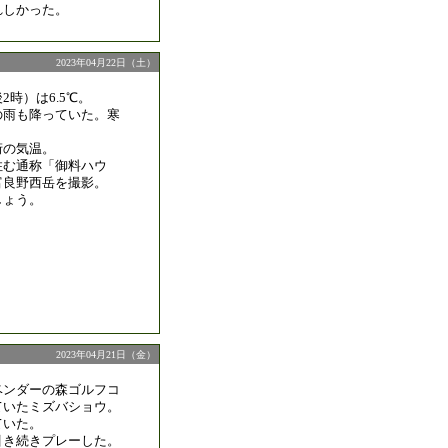
れしかった。
2023年04月22日（土）
2時）は6.5℃。
の雨も降っていた。寒
桁の気温。
住む通称「御料ハウ
富良野西岳を撮影。
しょう。
2023年04月21日（金）
ベンダーの森ゴルフコ
ていたミズバショウ。
ていた。
引き続きプレーした。