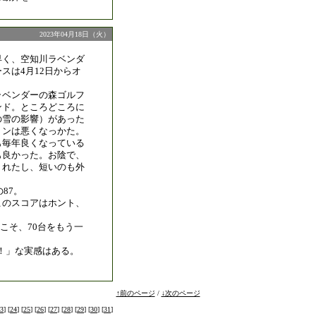
2023年04月18日（火）
早く、空知川ラベンダ
スは4月12日からオ
ラベンダーの森ゴルフ
ンド。ところどころに
の雪の影響）があった
ョンは悪くなっかた。
も毎年良くなっている
も良かった。お陰で、
くれたし、短いのも外
の87。
このスコアはホント、
こそ、70台をもう一
！」な実感はある。
↑前のページ
/
↓次のページ
3
] [
24
] [
25
] [
26
] [
27
] [
28
] [
29
] [
30
] [
31
]