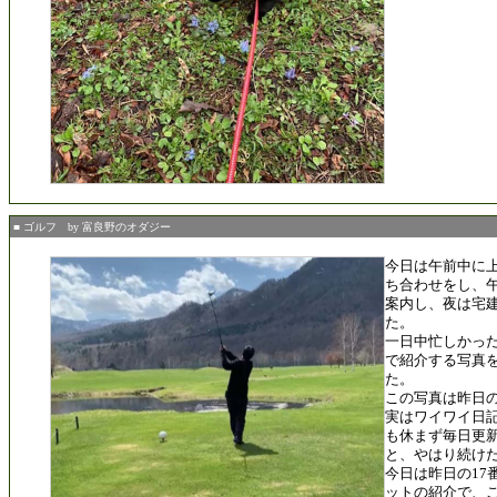
■ ゴルフ by 富良野のオダジー
今日は午前中に
ち合わせをし、
案内し、夜は宅
た。
一日中忙しかっ
で紹介する写真
た。
この写真は昨日
実はワイワイ日記
も休まず毎日更
と、やはり続け
今日は昨日の17
ットの紹介で、