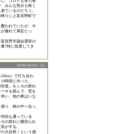
るし、コロナも落ち着
で、みんな気分も軽く
に来ているのだろう。
の帰りに上富良野町で
に覆われていたが、今
真が撮れて満足だっ
は富良野市議会選挙の
一番7時に投票してき
2023年04月23日（日）
20km）で打ち合わ
10時前に向った。
郷街道」をシカの群れ
レーキを踏んで、窓を
（幸い、他の車はいな
を渡り、林の中へ去っ
で何回も通っている
シカの群れに横切られ
た気がする。
野の大自然！という感