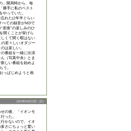
の」開局時から、毎
ら「勝手に私のベスト
をやっていた。
忘れた(2年半ぐらい
すべての録音がMDで
“老後”の楽しみのひ
Dを聞くことが挙げら
忙しくて聞く暇はない
この若々しいオダジー
くのは楽しい。
その番組を一緒に出演
ゃん（写真中央）とま
で新しい番組を始めよ
もらう。
をおっぱじめようと画
2023年04月23日（日）
わせの後、「イオンモ
に行った。
に行かないので、イオ
の多さにちょっと驚い