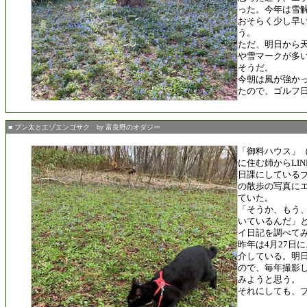
った。今年は雪
おそらく少し早
う。
ただ、明日から
や雪マークが多
そうだ。
今朝は風が強か
たので、ゴルフ
■ ブン太とエゾエンゴサク by 富良野のオダジー
「御料ハウス」（
に住む姉からLI
日課にしている
の散歩の写真に
ていた。
「そうか、もう
いているんだ」
イ日記を調べて
昨年は4月27日
介している。明
ので、毎年撮影
みようと思う。
それにしても、