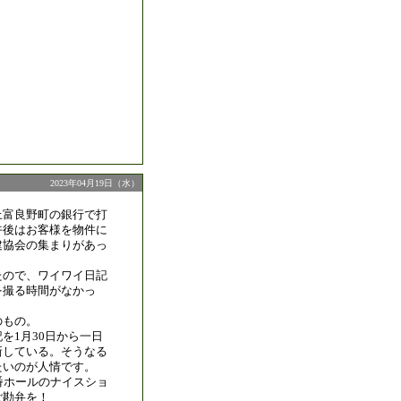
2023年04月19日（水）
上富良野町の銀行で打
午後はお客様を物件に
建協会の集まりがあっ
たので、ワイワイ日記
を撮る時間がなかっ
のもの。
を1月30日から一日
新している。そうなる
たいのが人情です。
番ホールのナイスショ
ご勘弁を！