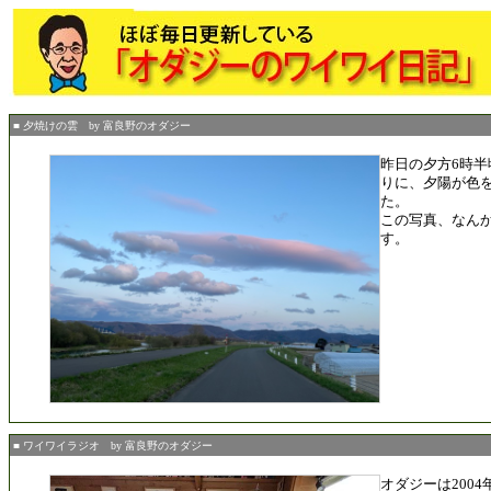
■ 夕焼けの雲 by 富良野のオダジー
昨日の夕方6時
りに、夕陽が色
た。
この写真、なん
す。
■ ワイワイラジオ by 富良野のオダジー
オダジーは2004