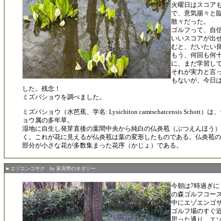
火曜日はスコア
で、意気揚々と
散々だった。
ゴルフって、自
いいスコアが出
むと、だいたい
もう、何回も何
に、まだ学習し
それが実力と言
もないが、今日
した。残念！
ミズバショウを調べました。
ミズバショウ（水芭蕉、学名: Lysichiton camtschatcensis Scho
ョウ属の多年草。
湿地に自生し発芽直後の葉間中央から純白の仏炎苞（ぶつえんほう
く。これが花に見えるが仏炎苞は葉の変形したものである。仏炎苞の
部分が小さな花が多数集まった花序（かじょ）である。
■ エゾエンゴサク by 富良野のオダジー
今朝は7時過ぎ
の森ゴルフコー
中にエゾエンゴ
ゴルフ場のすぐ
思った通り、エ