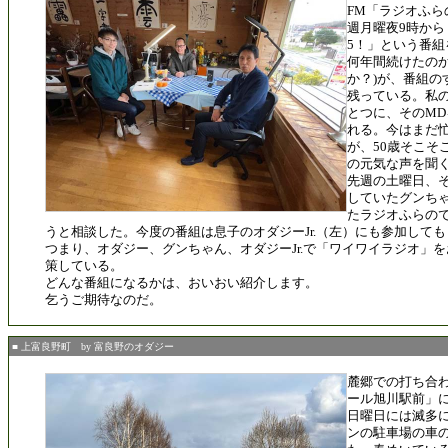
FM「ラジオふら
週月曜夜9時か
5！」という番組
何年間続けたのか
か？)が、番組の
残っている。私の
とつに、そのM
れる。今はまだ
が、50歳そこそ
の元気な声を聞
先週の土曜日、
していたグンち
たラジオふらの
うと相談した。今度の番組は息子のオダジーJr.（左）にも参加して
つまり、オダジー、グンちゃん、オダジーJr.で「ワイワイラジオ」
策している。
どんな番組になるかは、おいおい紹介します。
乞うご期待なのだ。
■ 上富良野町 by 富良野のオダジー
麓郷での打ち合
ール旭川駅前」
日曜日には滅多
ンの駐車場の車