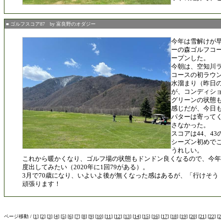
■ ゴルフスコア87 by 富良野のオダジー
今年は雪解けが
ーの森ゴルフコー
ープンした。
今朝は、空知川
コースの初ラウ
水溜まり（昨日
が、コンディシ
グリーンの状態
感じだが、今日
パターは寄って
さなかった。
スコアは44、43
シーズン初めで
うれしい。
これから暖かくなり、ゴルフ場の状態もドンドン良くなるので、今年
度出してみたい（2020年に1回79がある）。
3月で70歳になり、いよいよ後が無くなった感はあるが、「行けそう
頑張ります！
ページ移動 / [
1
] [
2
] [
3
] [
4
] [
5
] [
6
] [
7
] [
8
] [
9
] [
10
] [
11
] [
12
] [
13
] [
14
] [
15
] [
16
] [
17
] [
18
] [
19
] [
20
] [
21
] [
22
] [
2