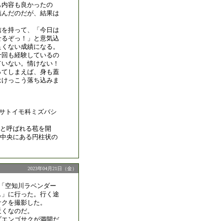
も内容も良かったの
臨んだのだが、結果は
信を持って、「今日は
せるぞっ！」と意気込
良くない成績になる。
十回も経験しているの
ていない。情けない！
ってしまえば、身も蓋
はけっこう落ち込みま
tt）は、サトイモ科ミズバシ
）と呼ばれる苞を開
中央にある円柱状の
2023年04月21日（金）
に「空知川ラベンダー
ス」に行った。行く途
サクを撮影した。
近くなのだ。
ゾエンゴサクが満開だ