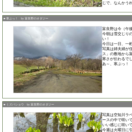
じで、なんかう
■ 寒ぶっ！ by 富良野のオダジー
富良野は今（午後
今朝は雪交じり
い！
今日は一日、一
写真は姉夫婦が
ス」の敷地から
寒さが伝わるで
あ～、寒ぶっ！
■ ミズバショウ by 富良野のオダジー
写真は空知川ラ
ースの中で咲い
いい感じに咲い
今週は火曜日に