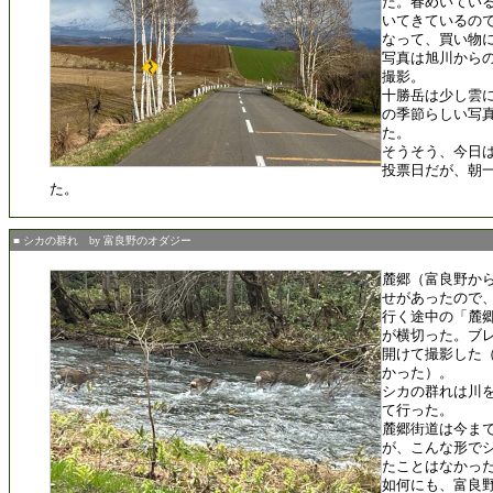
た。春めいてい
いてきているの
なって、買い物
写真は旭川から
撮影。
十勝岳は少し雲
の季節らしい写
た。
そうそう、今日
投票日だが、朝
た。
■ シカの群れ by 富良野のオダジー
麓郷（富良野から
せがあったので、
行く途中の「麓
が横切った。ブ
開けて撮影した
かった）。
シカの群れは川
て行った。
麓郷街道は今ま
が、こんな形で
たことはなかっ
如何にも、富良