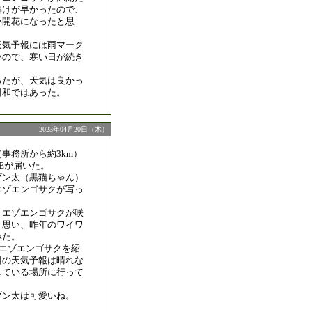
解けが早かったので、
い開花になったと思
天気予報には雨マーク
いので、寒い日が続き
ったが、天気は良かっ
日和ではあった。
2023年04月20日（木）
事務所から約3km）
NEが届いた。
ブン太（黒猫ちゃん）
エゾエンゴサクが写っ
、エゾエンゴサクが咲
と思い、昨年のワイワ
みた。
にエゾエンゴサクを紹
日の天気予報は晴れな
している場所に行って
ブン太は可愛いね。