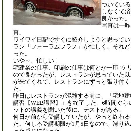
ついている
しなくて済
良かった。
写真は一昨
真。
ワイワイ日記ですぐに紹介しようと思ってい
ラン「フォーラムフラノ」が忙しく、それど
った。
いや～、忙しい！
宅建業の仕事、印刷の仕事は何とか一応“ケリ
ので良かったが、レストランが思っていた以
が来てくれて、レストランにずっと張り付く
た。
昨日はレストランが混雑する前に、「宅地建
講習【WEB講習】」を終了した。6時間ぐら
ットの講義を聞いた後に、テストがある。
何日か前から受講していたが、やっと終わる
た。何しろ受講期限が1月5日なので、滑り
った感じになった。