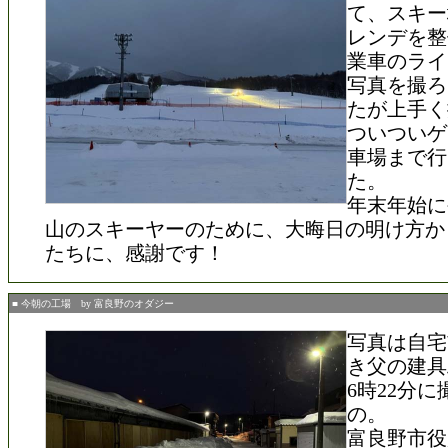
て、スキー
レンデを整
業車のライ
写真を撮ろ
たが上手く
ついついゲ
車場まで行
た。
年末年始に
山のスキーヤーのために、大晦日の明け方か
たちに、感謝です！
■ 今朝の工場 by 富良野のオダジー
写真は自宅
き父の建具
6時22分
の。
富良野市役