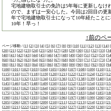
宅地建物取引士の免許は5年毎に更新しなけ
ので、まずは一安心した。今回は2回目の更
年で宅地建物取引士になって10年経たことに
10年！早っ！
↑前のペ
ページ移動 / [
1
] [
2
] [
3
] [
4
] [
5
] [
6
] [
7
] [
8
] [
9
] [
10
] [
11
] [
12
] [
13
] [
14
] [
[
20
] [
21
] [
22
] [
23
] [
24
] [
25
] [
26
] [
27
] [
28
] [
29
] [
30
] [
31
] [
32
] [
33
] [
3
[
40
] [
41
] [
42
] [
43
] [
44
] [
45
] [
46
] [
47
] [
48
] [
49
] [
50
] [
51
] [
52
] [
53
] [
5
[
60
] [
61
] [
62
] [
63
] [
64
] [
65
] [
66
] [
67
] [
68
] [
69
] [
70
] [
71
] [
72
] [
73
] [
7
[
80
] [
81
] [
82
] [
83
] [
84
] [
85
] [
86
] [
87
] [
88
] [
89
] [
90
] [
91
] [
92
] [
93
] [
9
[
100
] [
101
] [
102
] [
103
] [
104
] [
105
] [
106
] [
107
] [
108
] [
109
] [
110
] [
11
[
115
] [
116
] [
117
] [
118
] [
119
] [
120
] [
121
] [
122
] [
123
] [
124
] [
125
] [
12
[
130
] [
131
] [
132
] [
133
] [
134
] [
135
] [
136
] [
137
] [
138
] [
139
] [
140
] [
14
[
145
] [
146
] [
147
] [
148
] [
149
] [
150
] [
151
] [
152
] [
153
] [
154
] [
155
] [
15
[
160
] [
161
] [
162
] [
163
] [
164
] [
165
] [
166
] [
167
] [
168
] [
169
] [
170
] [
17
[
175
] [
176
] [
177
] [
178
] [
179
] [
180
] [
181
] [
182
] [
183
] [
184
] [
185
] [
18
[
190
] [
191
] [
192
] [
193
] [
194
] [
195
] [
196
] [
197
] [
198
] [
199
] [
200
] [
20
[
205
] [
206
] [
207
] [
208
] [
209
] [
210
] [
211
] [
212
] [
213
] [
214
] [
215
] [
21
[
220
] [
221
] [
222
] [
223
] [
224
] [
225
] [
226
] [
227
] [
228
] [
229
] [
230
] [
23