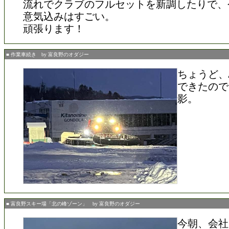
流れでクラブのフルセットを新調したりで、
意気込みはすごい。
頑張ります！
■ 作業車続き by 富良野のオダジー
ちょうど、
できたので
影。
■ 富良野スキー場「北の峰ゾーン」 by 富良野のオダジー
今朝、会社