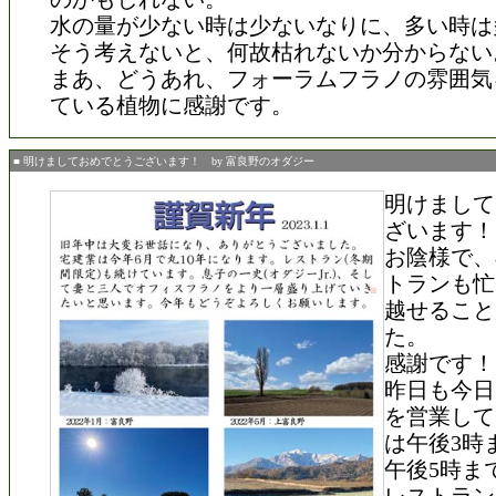
水の量が少ない時は少ないなりに、多い時は
そう考えないと、何故枯れないか分からない
まあ、どうあれ、フォーラムフラノの雰囲気
ている植物に感謝です。
■ 明けましておめでとうございます！ by 富良野のオダジー
明けまして
ざいます！
お陰様で、
トランも忙
越せること
た。
感謝です！
昨日も今日
を営業して
は午後3時
午後5時ま