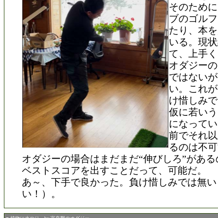
そのために
ブのゴルフ
たり、本を
いる。現状
て、上手く
オダジーの
ではないが
い。これが
け惜しみで
仮に若いう
になってい
前でそれ以
るのは不可
オダジーの場合はまだまだ“伸びしろ”がある
ベストスコアを出すことだって、可能だ。
あ～、下手で良かった。負け惜しみでは無い
い！）。