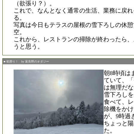
（欲張り？）。
これで、なんとなく通常の生活、業務に戻れ
る。
写真は今日もテラスの屋根の雪下ろしの休憩
空。
これから、レストランの掃除が終わったら、
うと思う。
■ 初滑り！ by 富良野のオダジー
朝8時頃は
ていて、「
は無理だな
雪下ろしを
食べて、レ
除機をかけ
が、9時過
ちょっと陽
た。