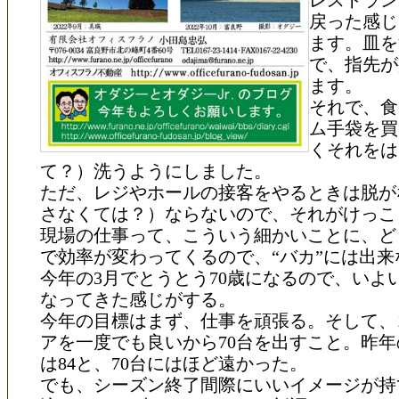
レストラン
戻った感じ
ます。皿を
で、指先が
ます。
それで、食
ム手袋を買
くそれをは
て？）洗うようにしました。
ただ、レジやホールの接客をやるときは脱が
さなくては？）ならないので、それがけっこ
現場の仕事って、こういう細かいことに、ど
で効率が変わってくるので、“バカ”には出来
今年の3月でとうとう70歳になるので、いよ
なってきた感じがする。
今年の目標はまず、仕事を頑張る。そして、
アを一度でも良いから70台を出すこと。昨
は84と、70台にはほど遠かった。
でも、シーズン終了間際にいいイメージが持