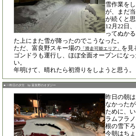
雪作業をし
が、まだ当
が続くと思
12月22日
ってぬかる
た上にまた雪が降ったのでこうなった。
ただ、富良野スキー場の
を見
「滑走可能エリア」
ゴンドラも運行し、ほぼ全面オープンになっ
い。
年明けて、晴れたら初滑りをしようと思う。
■ 一昨日の夕方 by 富良野のオダジー
昨日の朝は
なかったが
ために、い
ラムフラノ
根の雪下ろ
今朝はちょ