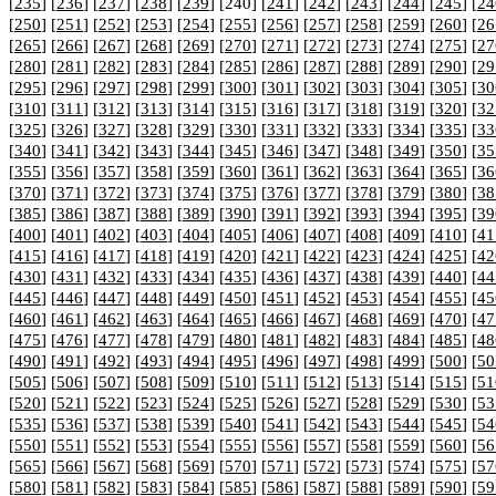
[
235
] [
236
] [
237
] [
238
] [
239
] [240] [
241
] [
242
] [
243
] [
244
] [
245
] [
24
[
250
] [
251
] [
252
] [
253
] [
254
] [
255
] [
256
] [
257
] [
258
] [
259
] [
260
] [
26
[
265
] [
266
] [
267
] [
268
] [
269
] [
270
] [
271
] [
272
] [
273
] [
274
] [
275
] [
27
[
280
] [
281
] [
282
] [
283
] [
284
] [
285
] [
286
] [
287
] [
288
] [
289
] [
290
] [
29
[
295
] [
296
] [
297
] [
298
] [
299
] [
300
] [
301
] [
302
] [
303
] [
304
] [
305
] [
30
[
310
] [
311
] [
312
] [
313
] [
314
] [
315
] [
316
] [
317
] [
318
] [
319
] [
320
] [
32
[
325
] [
326
] [
327
] [
328
] [
329
] [
330
] [
331
] [
332
] [
333
] [
334
] [
335
] [
33
[
340
] [
341
] [
342
] [
343
] [
344
] [
345
] [
346
] [
347
] [
348
] [
349
] [
350
] [
35
[
355
] [
356
] [
357
] [
358
] [
359
] [
360
] [
361
] [
362
] [
363
] [
364
] [
365
] [
36
[
370
] [
371
] [
372
] [
373
] [
374
] [
375
] [
376
] [
377
] [
378
] [
379
] [
380
] [
38
[
385
] [
386
] [
387
] [
388
] [
389
] [
390
] [
391
] [
392
] [
393
] [
394
] [
395
] [
39
[
400
] [
401
] [
402
] [
403
] [
404
] [
405
] [
406
] [
407
] [
408
] [
409
] [
410
] [
41
[
415
] [
416
] [
417
] [
418
] [
419
] [
420
] [
421
] [
422
] [
423
] [
424
] [
425
] [
42
[
430
] [
431
] [
432
] [
433
] [
434
] [
435
] [
436
] [
437
] [
438
] [
439
] [
440
] [
44
[
445
] [
446
] [
447
] [
448
] [
449
] [
450
] [
451
] [
452
] [
453
] [
454
] [
455
] [
45
[
460
] [
461
] [
462
] [
463
] [
464
] [
465
] [
466
] [
467
] [
468
] [
469
] [
470
] [
47
[
475
] [
476
] [
477
] [
478
] [
479
] [
480
] [
481
] [
482
] [
483
] [
484
] [
485
] [
48
[
490
] [
491
] [
492
] [
493
] [
494
] [
495
] [
496
] [
497
] [
498
] [
499
] [
500
] [
50
[
505
] [
506
] [
507
] [
508
] [
509
] [
510
] [
511
] [
512
] [
513
] [
514
] [
515
] [
51
[
520
] [
521
] [
522
] [
523
] [
524
] [
525
] [
526
] [
527
] [
528
] [
529
] [
530
] [
53
[
535
] [
536
] [
537
] [
538
] [
539
] [
540
] [
541
] [
542
] [
543
] [
544
] [
545
] [
54
[
550
] [
551
] [
552
] [
553
] [
554
] [
555
] [
556
] [
557
] [
558
] [
559
] [
560
] [
56
[
565
] [
566
] [
567
] [
568
] [
569
] [
570
] [
571
] [
572
] [
573
] [
574
] [
575
] [
57
[
580
] [
581
] [
582
] [
583
] [
584
] [
585
] [
586
] [
587
] [
588
] [
589
] [
590
] [
59