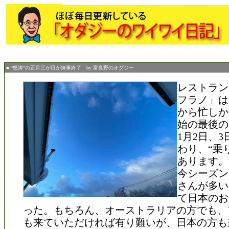
■ “怒涛”の正月三が日が無事終了 by 富良野のオダジー
レストラン
フラノ」は
から忙しか
始の最後の
1月2日、
わり、“乗
あります。
今シーズン
さんが多い
て日本のお
った。もちろん、オーストラリアの方でも、
も来ていただければ有り難いが、日本の方も