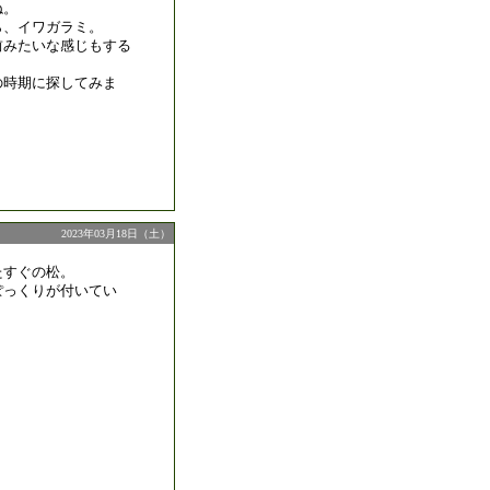
ね。
ら、イワガラミ。
前みたいな感じもする
の時期に探してみま
2023年03月18日（土）
たすぐの松。
ぽっくりが付いてい