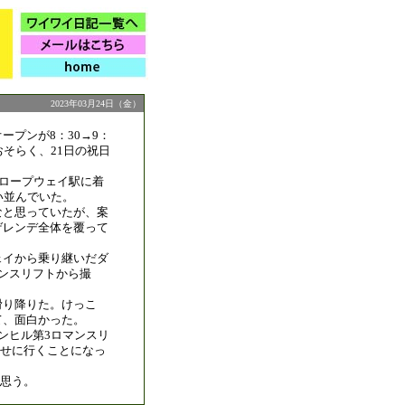
2023年03月24日（金）
ープンが8：30→9：
おそらく、21日の祝日
。
はロープウェイ駅に着
い並んでいた。
なと思っていたが、案
ゲレンデ全体を覆って
ェイから乗り継いだダ
ンスリフトから撮
滑り降りた。けっこ
て、面白かった。
ンヒル第3ロマンスリ
せに行くことになっ
思う。