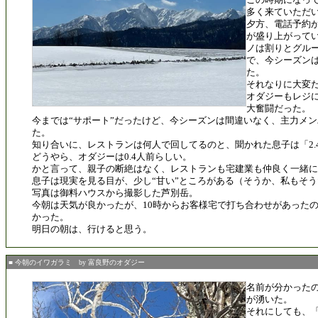
多く来ていただ
夕方、電話予約が
が盛り上がって
ノは割りとグル
で、今シーズン
た。
それなりに大変
オダジーもレジ
大奮闘だった。
今までは“サポート”だったけど、今シーズンは間違いなく、主力メ
た。
知り合いに、レストランは何人で回してるのと、聞かれた息子は「2.
どうやら、オダジーは0.4人前らしい。
かと言って、親子の断絶はなく、レストランも宅建業も仲良く一緒に
息子は現実を見る目が、少し“甘い”ところがある（そうか、私もそ
写真は御料ハウスから撮影した芦別岳。
今朝は天気が良かったが、10時からお客様宅で打ち合わせがあった
かった。
明日の朝は、行けると思う。
■ 今朝のイワガラミ by 富良野のオダジー
名前が分かった
が湧いた。
それにしても、