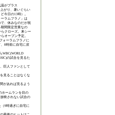
気温がプラス
0)まで上がり、暑いぐらい
ど今日の13時）。
ォーラムフラノ」は
ので、休みなのだが祝
冬期間限定営業なの
からクローズ。来シー
からオープン予定。
にフォーラムフラノに
て、8時前に自宅に戻
WBC(WORLD
ASSIC)の試合を見るた
、巨人ファンとして
を見ることはなくな
間があれば見るよう
のホームランを目の
（放映されない試合の
た（9時過ぎに自宅に
の最後のヒットはこ