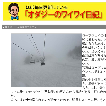
■ 春スキー by 富良野のオダジー
ロープウェイのオ
00に変わった。
後からだと思う
今朝は8：45に
いた。10人くら
山頂は霧だろう
の定、濃い霧が
いた。
写真はロープウ
ウンヒル第3ロマ
影。
霧の中を慎重に
う、風情があっ
もう、1本、ダウ
フトに乗りたかったが、不動産のお客さんから電話があり、打ち合わ
た。
まあ、まだ十分滑られるのが分かったので、明日もスキーに行こうと