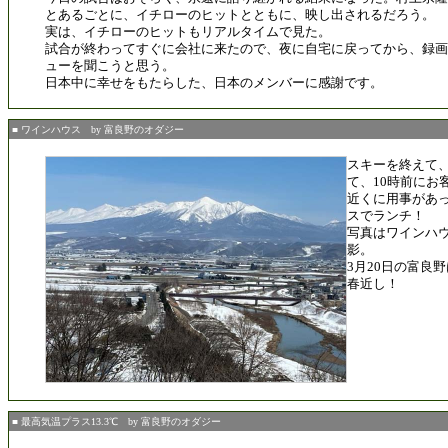
とあるごとに、イチローのヒットとともに、映し出されるだろう。
実は、イチローのヒットもリアルタイムで見た。
試合が終わってすぐに会社に来たので、夜に自宅に戻ってから、録画
ューを聞こうと思う。
日本中に幸せをもたらした、日本のメンバーに感謝です。
■ ワインハウス by 富良野のオダジー
スキーを終えて
て、10時前にお
近くに用事があ
スでランチ！
写真はワインハ
影。
3月20日の富良
春近し！
■ 最高気温プラス13.3℃ by 富良野のオダジー