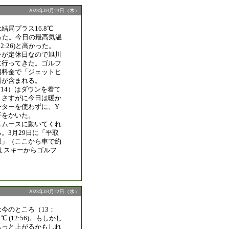
2023年03月23日（木）
結局プラス16.8℃
上がった。今日の最高気温
12:26)と高かった。
ンが定休日なので旭川
に行ってきた。ゴルフ
期料金で「ジェットヒ
料が含まれる。
/14）はダウンを着て
、さすがに今日は暖か
ーターを使わずに、Y
汗をかいた。
スムースに動いてくれ
。3月29日に「平取
部」（ここから車で約
よスキーからゴルフ
2023年03月22日（水）
今のところ（13：
℃ (12:56)。もしかし
もっと上がるかもしれ