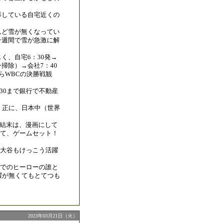
影している自宅近くの
んど雪が無くなってい
一週間で雪が急激に解
く、自宅6：30発→
掃除）→会社7：40
らWBCの決勝戦観
：30まで銀行で不動産
。正に、日本中（世界
の結末は、漫画にして
て、ゲームセット！
大谷もけっこう活躍
でのヒーローの誰と
躍が無くてもとてつも
2023年03月21日（火）