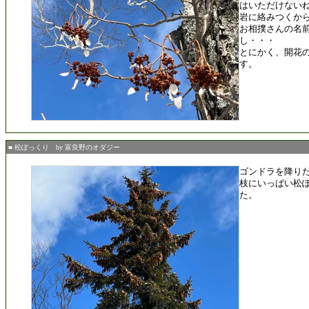
はいただけない
岩に絡みつくか
お相撲さんの名
し・・・
とにかく、開花
す。
■ 松ぽっくり by 富良野のオダジー
ゴンドラを降り
枝にいっぱい松
た。