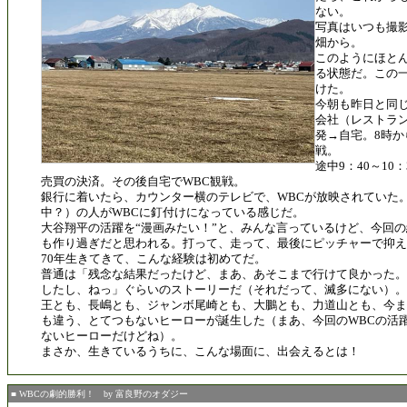
ない。
写真はいつも撮
畑から。
このようにほと
る状態だ。この
けた。
今朝も昨日と同じ
会社（レストラン
発→自宅。8時か
戦。
途中9：40～10
売買の決済。その後自宅でWBC観戦。
銀行に着いたら、カウンター横のテレビで、WBCが放映されていた
中？）の人がWBCに釘付けになっている感じだ。
大谷翔平の活躍を“漫画みたい！”と、みんな言っているけど、今回
も作り過ぎだと思われる。打って、走って、最後にピッチャーで抑え
70年生きてきて、こんな経験は初めてだ。
普通は「残念な結果だったけど、まあ、あそこまで行けて良かった。
したし、ねっ」ぐらいのストーリーだ（それだって、滅多にない）。
王とも、長嶋とも、ジャンボ尾崎とも、大鵬とも、力道山とも、今ま
も違う、とてつもないヒーローが誕生した（まあ、今回のWBCの活
ないヒーローだけどね）。
まさか、生きているうちに、こんな場面に、出会えるとは！
■ WBCの劇的勝利！ by 富良野のオダジー