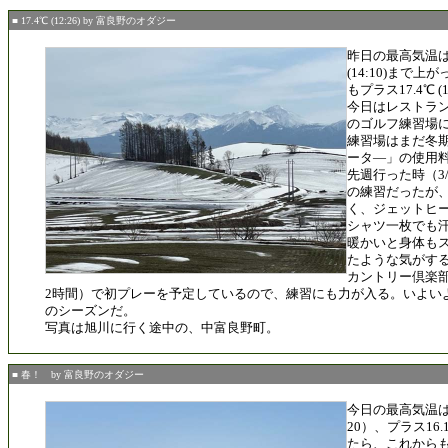
■ 17.4℃ (12:26) by 富良野のオダジー
昨日の最高気温は
(14:10)まで
もプラス17.4℃ (
今日はレストラ
のゴルフ練習場
練習場はまだ冬
ータ―」の使用
先週行った時（3
の練習だったが
く、ジェットヒ
シャツ一枚でも
暖かいと身体も
たような気がする
カントリー倶楽
2時間）で初プレーを予定しているので、練習にも力が入る。いよい
のシーズンだ。
写真は旭川に行く途中の、中富良野町。
■ 春！ by 富良野のオダジー
今日の最高気温は
20）、プラス16.1
たら、これから