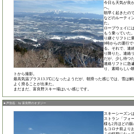
今日も天気が良
へ。
朝早く起きたの
などのルーティ
た。
ロープウェイには
もう乗っていた
り継ぐリフトに
9時からの運行
る。それで、連
り降りた。連絡
だが、少し待つ
連絡リフトに急
り、素晴らしい
トから撮影。
最高気温プラス13.3℃になったようだが、朝滑った感じでは、雪は
よく滑ることが出来た。
まだまだ、富良野スキー場はいい感じです。
■ 芦別岳 by 富良野のオダジー
スキーシーズン
ストラン「フォ
様も2月ほどの
もコロナ前より
この時期になっ