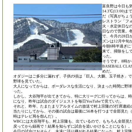
富良野は今日も
14.3℃(13:0
だ（写真がちょう
レストラン「フ
火・水定休日な
日なので営業。
で、今月の28日
ズンは12月中旬
今朝6時半過ぎ
来て、掃除をし
った。
そうです、8時から
BASEBALL CL
めだ。
オダジーはご多分に漏れず、子供の頃は「巨人、大鵬、玉子焼き」で
野球を見ていた。
大人になってからは、ボーダレスな生活になり、決まった時間に野球
った。
しかし、大谷翔平が出てきてから、特に大リーグに行ってからは、時
になり、昨年は試合のダイジェストを毎日YouTubeで見ていた。
それと、昨年、たまたまリアルタイムの放送で村上宗隆の5打席連続
当たりにしてから、その後の試合は最後に56本を打つまで全部見た
時はテレビ局を怨んだ）。
WBCには大谷翔平も、村上宗隆も、出ているので、もちろん全部見
戻ってから録画で！結果を知らずに試合を追いかけることになる）。
今日の試合はおそらく、永遠に語り継がれる結果になった。村上宗隆