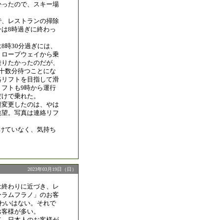
かったので、スキー場
で、レストランの掃除
ンは8時過ぎに終わっ
8時30分過ぎには、
。ロープウェイから乗
乗りたかったのだが、
で十数分待つことにな
絡リフトを目指して滑
リフトも9時から運行
だけで乗れた。
遽変更したのは、やは
眺望。写真は連絡リフ
解けていなく、気持ち
2023年03月19日（日）
は終わりに近づき、レ
ーラムフラノ」のお客
賑わいはない。それで
お客様が多い。
て、日本人のお客様が