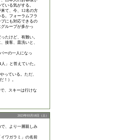
いている気がする。
来て、今、12名の方
いる。フォーラムフラ
ープにも対応できるの
はグループが多かっ
だったけど、有難い。
に、接客、皿洗いと、
ンバーの一人になっ
4人」と答えていた。
やっている。ただ、
うだ！）。
ので、スキーは行けな
2023年03月18日（土）
ので、より一層親しみ
「イワガラミ」の名前