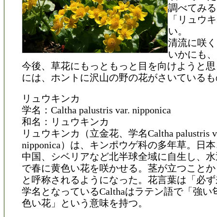
調べてみる
「リュウキ
い。
清流に咲く
いかにも、
今後、草花にもっともっと目を向けようと思
には、ホントに沢山の野の花がさいているも
リュウキンカ
学名：Caltha palustris var. nipponica
和名：リュウキンカ
リュウキンカ（立金花、学名Caltha palustris va
nipponica）は、キンポウゲ科の多年草。日
中国、シベリアなど北半球全域に自生し、水
で春に黄色い花を咲かせる。茎が立つことか
と呼称されるようになった。花言葉は「必ず
学名となっているCalthaはラテン語で「強
色い花」という意味を持つ。