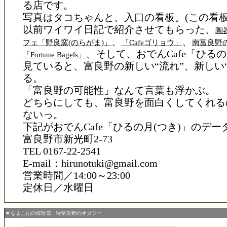
る店です。
写真はタコちゃんと、入口の看板。(この看板
以前ワイワイ日記で紹介させてもらった、
陶
、
、
フェ「野良窯(のらがま)」
「Cafeゴリョウ」
南富良野
、そして、おでんCafe「ひるの
「Fortune Bagels」
見ていると、富良野の新しい“流れ”、新しい
る。
「富良野の可能性」なんて言葉も浮かぶ。
どちらにしても、富良野を面白くしてくれる
ないっ。
下記がおでんCafe「ひるの月(つき)」のデー
富良野市新光町2-73
TEL 0167-22-2541
E-mail：hirunotuki@gmail.com
営業時間／14:00～23:00
定休日／水曜日
■ なまこ山の桜吹雪 by富良野のオダジー