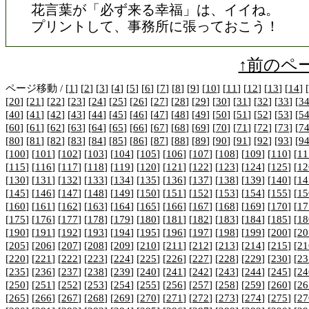
花言葉が「必ず来る幸福」は、イイね。
プリントして、事務所に張っておこう！
↑前のペ
ページ移動 / [
1
] [
2
] [
3
] [
4
] [
5
] [
6
] [
7
] [
8
] [
9
] [
10
] [
11
] [
12
] [
13
] [
14
] [
[
20
] [
21
] [
22
] [
23
] [
24
] [
25
] [
26
] [
27
] [
28
] [
29
] [
30
] [
31
] [
32
] [
33
] [
3
[
40
] [
41
] [
42
] [
43
] [
44
] [
45
] [
46
] [
47
] [
48
] [
49
] [
50
] [
51
] [
52
] [
53
] [
5
[
60
] [
61
] [
62
] [
63
] [
64
] [
65
] [
66
] [
67
] [
68
] [
69
] [
70
] [
71
] [
72
] [
73
] [
7
[
80
] [
81
] [
82
] [
83
] [
84
] [
85
] [
86
] [
87
] [
88
] [
89
] [
90
] [
91
] [
92
] [
93
] [
9
[
100
] [
101
] [
102
] [
103
] [
104
] [
105
] [
106
] [
107
] [
108
] [
109
] [
110
] [
11
[
115
] [
116
] [
117
] [
118
] [
119
] [
120
] [
121
] [
122
] [
123
] [
124
] [
125
] [
12
[
130
] [
131
] [
132
] [
133
] [
134
] [
135
] [
136
] [
137
] [
138
] [
139
] [
140
] [
14
[
145
] [
146
] [
147
] [
148
] [
149
] [
150
] [
151
] [
152
] [
153
] [
154
] [
155
] [
15
[
160
] [
161
] [
162
] [
163
] [
164
] [
165
] [
166
] [
167
] [
168
] [
169
] [
170
] [
17
[
175
] [
176
] [
177
] [
178
] [
179
] [
180
] [
181
] [
182
] [
183
] [
184
] [
185
] [
18
[
190
] [
191
] [
192
] [
193
] [
194
] [
195
] [
196
] [
197
] [
198
] [
199
] [
200
] [
20
[
205
] [
206
] [
207
] [
208
] [
209
] [
210
] [
211
] [
212
] [
213
] [
214
] [
215
] [
21
[
220
] [
221
] [
222
] [
223
] [
224
] [
225
] [
226
] [
227
] [
228
] [
229
] [
230
] [
23
[
235
] [
236
] [
237
] [
238
] [
239
] [
240
] [
241
] [
242
] [
243
] [
244
] [
245
] [
24
[
250
] [
251
] [
252
] [
253
] [
254
] [
255
] [
256
] [
257
] [
258
] [
259
] [
260
] [
26
[
265
] [
266
] [
267
] [
268
] [
269
] [
270
] [
271
] [
272
] [
273
] [
274
] [
275
] [
27