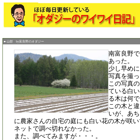
■ 山部 by富良野のオダジー
南富良野で
あった。
少し早めに
写真を撮っ
この写真の
ている白い
る木は何で
この木と違
いが、あち
に農家さんの自宅の庭にも白い花の木が咲い
ネットで調べ切れなかった。
また、調べてみますが・・・。