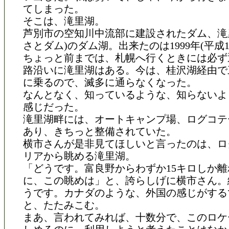
てしまった。
そこは、滝里湖。
芦別市の空知川中流部に建設されたダム、滝
さとダム)のダム湖。出来たのは1999年(平成1
ちょっと前までは、札幌へ行くときには必ず
路沿いに滝里湖はある。今は、桂沢湖経由で
に乗るので、滅多に通らなくなった。
なんとなく、知っているような、知らないよ
感じだった。
滝里湖畔には、オートキャンプ場、ログコテー
あり、きちっと整備されていた。
横市さんが是非見てほしいと言ったのは、ロ
リアから眺める滝里湖。
「どうです。富良野からわずか15キロしか
に、この眺めは」と、誇らしげに横市さん。
うです。カナダのような、外国の感じがする
と、たたみこむ。
まあ、言われてみれば、十数分で、このロケ