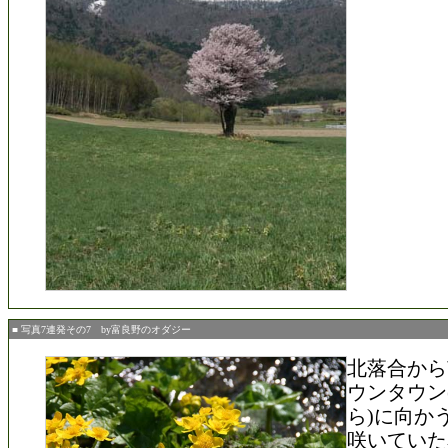
■ 写真7連発その7 by富良野のオダジー
北落合から
ウンタウン
ら)に向か
咲いていた