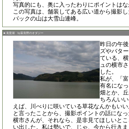
写真的にも、奥に入ったわりにポイントはな
この写真は、舗装してある広い道から撮影し
バックの山は大雪山連峰。
■ 滝里湖 by富良野のオダジー
昨日の午後
ズやバター
ている、横
ュの横市さ
した。
私が、「富
有名になっ
畑とか、丘
ちろんいい
えば、川べりに咲いている草花なんかもいい
と言ったことから、撮影ポイントの話になっ
横市さんが、それなら、是非見てほしいとこ
い出した。私は勢いで、じゃ、今から行きま