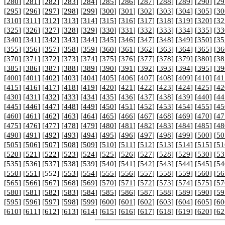
[
280
] [
281
] [
282
] [
283
] [
284
] [
285
] [
286
] [
287
] [
288
] [
289
] [
290
] [
29
[
295
] [
296
] [
297
] [
298
] [
299
] [
300
] [
301
] [
302
] [
303
] [
304
] [
305
] [
30
[
310
] [
311
] [
312
] [
313
] [
314
] [
315
] [
316
] [
317
] [
318
] [
319
] [
320
] [
32
[
325
] [
326
] [
327
] [
328
] [
329
] [
330
] [
331
] [
332
] [
333
] [
334
] [
335
] [
33
[
340
] [
341
] [
342
] [
343
] [
344
] [
345
] [
346
] [
347
] [
348
] [
349
] [
350
] [
35
[
355
] [
356
] [
357
] [
358
] [
359
] [
360
] [
361
] [
362
] [
363
] [
364
] [
365
] [
36
[
370
] [
371
] [
372
] [
373
] [
374
] [
375
] [
376
] [
377
] [
378
] [
379
] [
380
] [
38
[
385
] [
386
] [
387
] [
388
] [
389
] [
390
] [
391
] [
392
] [
393
] [
394
] [
395
] [
39
[
400
] [
401
] [
402
] [
403
] [
404
] [
405
] [
406
] [
407
] [
408
] [
409
] [
410
] [
41
[
415
] [
416
] [
417
] [
418
] [
419
] [
420
] [
421
] [
422
] [
423
] [
424
] [
425
] [
42
[
430
] [
431
] [
432
] [
433
] [
434
] [
435
] [
436
] [
437
] [
438
] [
439
] [
440
] [
44
[
445
] [
446
] [
447
] [
448
] [
449
] [
450
] [
451
] [
452
] [
453
] [
454
] [
455
] [
45
[
460
] [
461
] [
462
] [
463
] [
464
] [
465
] [
466
] [
467
] [
468
] [
469
] [
470
] [
47
[
475
] [
476
] [
477
] [
478
] [
479
] [
480
] [
481
] [
482
] [
483
] [
484
] [
485
] [
48
[
490
] [
491
] [
492
] [
493
] [
494
] [
495
] [
496
] [
497
] [
498
] [
499
] [
500
] [
50
[
505
] [
506
] [
507
] [
508
] [
509
] [
510
] [
511
] [
512
] [
513
] [
514
] [
515
] [
51
[
520
] [
521
] [
522
] [
523
] [
524
] [
525
] [
526
] [
527
] [
528
] [
529
] [
530
] [
53
[
535
] [
536
] [
537
] [
538
] [
539
] [
540
] [
541
] [
542
] [
543
] [
544
] [
545
] [
54
[
550
] [
551
] [552] [
553
] [
554
] [
555
] [
556
] [
557
] [
558
] [
559
] [
560
] [
56
[
565
] [
566
] [
567
] [
568
] [
569
] [
570
] [
571
] [
572
] [
573
] [
574
] [
575
] [
57
[
580
] [
581
] [
582
] [
583
] [
584
] [
585
] [
586
] [
587
] [
588
] [
589
] [
590
] [
59
[
595
] [
596
] [
597
] [
598
] [
599
] [
600
] [
601
] [
602
] [
603
] [
604
] [
605
] [
60
[
610
] [
611
] [
612
] [
613
] [
614
] [
615
] [
616
] [
617
] [
618
] [
619
] [
620
] [
62