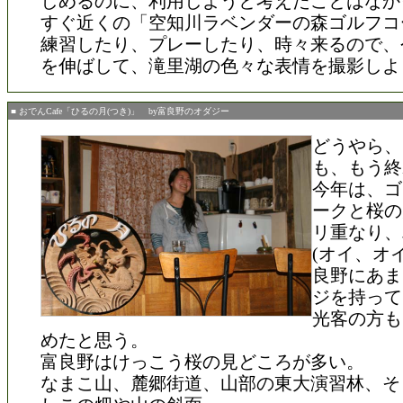
しめるのに、利用しようと考えたことはなか
すぐ近くの「空知川ラベンダーの森ゴルフコ
練習したり、プレーしたり、時々来るので、
を伸ばして、滝里湖の色々な表情を撮影しよ
■ おでんCafe「ひるの月(つき)」 by富良野のオダジー
どうやら、
も、もう終
今年は、ゴ
ークと桜の
リ重なり、
(オイ、オ
良野にあま
ジを持って
光客の方も
めたと思う。
富良野はけっこう桜の見どころが多い。
なまこ山、麓郷街道、山部の東大演習林、そ