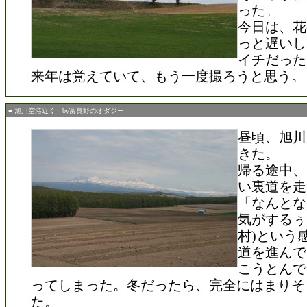
った。
今日は、花
っと遅いし
イチだった
来年は覚えていて、もう一度撮ろうと思う。
■ 旭川空港近く by富良野のオダジー
昼頃、旭川
きた。
帰る途中、
い裏道を走
「なんとな
気がするぅ
村)という
道を進んで
こうとんで
ってしまった。冬だったら、完全にはまりそ
た。