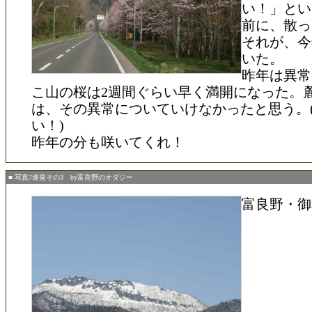
い！」とい
前に、散っ
それが、今
いた。
昨年は異常
こ山の桜は2週間ぐらい早く満開になった。
は、その異常についていけなかったと思う。
い！)
昨年の分も咲いてくれ！
■ 写真7連発その3 by富良野のオダジー
富良野・御