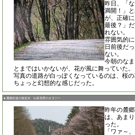
昨日、「な
満開！」と
が、正確に
最後？」だ
れない。
雰囲気的に
日前後だっ
ない。
今朝のなま
とまではいかないが、花が風に舞っていた。
写真の道路が白っぽくなっているのは、桜の
ちょっと幻想的な感じだった。
■ 麓郷街道の桜並木 by富良野のオダジー
昨年の麓郷
は、あまり
った。
「ワァ～、