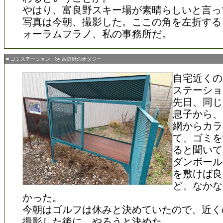
やはり、富良野スキー場が素晴らしいと言っ
写真は今朝、撮影した。ここの角を左折する
ォーラムフラノ、私の事務所だ。
■ ゴミステーション by 富良野のオダジー
自宅近くの
ステーショ
先日、同じ
息子から、
網からカラ
て、ゴミを
ると聞いて
ダンボール
を敷けば良
ど、なかな
かった。
今朝はゴルフは休みと決めていたので、近く
撮影した後に、やろうと決めた。