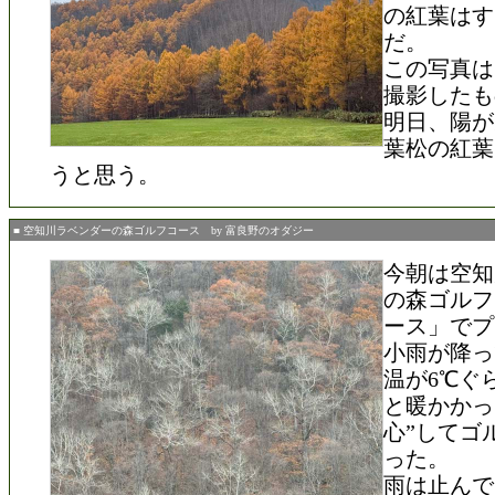
の紅葉はす
だ。
この写真は
撮影したも
明日、陽が
葉松の紅葉
うと思う。
■ 空知川ラベンダーの森ゴルフコース by 富良野のオダジー
今朝は空知
の森ゴルフ
ース」でプ
小雨が降っ
温が6℃ぐ
と暖かかっ
心”してゴ
った。
雨は止んで