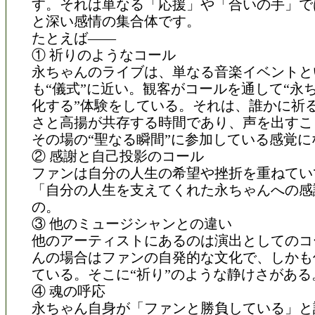
す。それは単なる「応援」や「合いの手」で
と深い感情の集合体です。
たとえば――
① 祈りのようなコール
永ちゃんのライブは、単なる音楽イベントと
も“儀式”に近い。観客がコールを通して“永
化する”体験をしている。それは、誰かに祈
さと高揚が共存する時間であり、声を出すこ
その場の“聖なる瞬間”に参加している感覚に
② 感謝と自己投影のコール
ファンは自分の人生の希望や挫折を重ねてい
「自分の人生を支えてくれた永ちゃんへの感
の。
③ 他のミュージシャンとの違い
他のアーティストにあるのは演出としてのコ
んの場合はファンの自発的な文化で、しかも
ている。そこに“祈り”のような静けさがある
④ 魂の呼応
永ちゃん自身が「ファンと勝負している」と