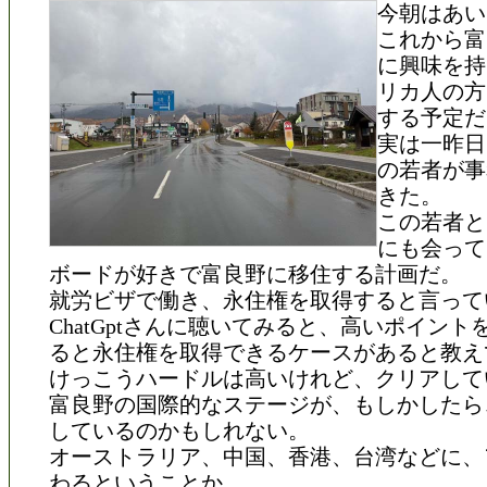
今朝はあい
これから富
に興味を持
リカ人の方
する予定だ
実は一昨日
の若者が事
きた。
この若者と
にも会って
ボードが好きで富良野に移住する計画だ。
就労ビザで働き、永住権を取得すると言って
ChatGptさんに聴いてみると、高いポイント
ると永住権を取得できるケースがあると教え
けっこうハードルは高いけれど、クリアして
富良野の国際的なステージが、もしかしたら
しているのかもしれない。
オーストラリア、中国、香港、台湾などに、
わるということか。