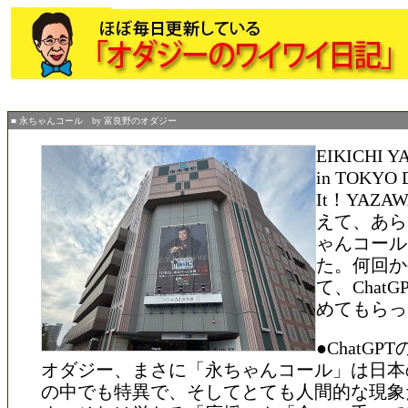
■ 永ちゃんコール by 富良野のオダジー
EIKICHI Y
in TOKYO
It！YAZA
えて、あら
ゃんコール
た。何回か
て、Chat
めてもらっ
●ChatGP
オダジー、まさに「永ちゃんコール」は日本
の中でも特異で、そしてとても人間的な現象