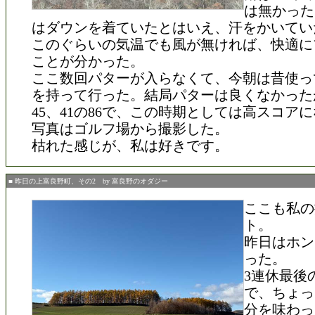
は無かった
はダウンを着ていたとはいえ、汗をかいてい
このぐらいの気温でも風が無ければ、快適に
ことが分かった。
ここ数回パターが入らなくて、今朝は昔使っ
を持って行った。結局パターは良くなかった
45、41の86で、この時期としては高スコア
写真はゴルフ場から撮影した。
枯れた感じが、私は好きです。
■ 昨日の上富良野町、その2 by 富良野のオダジー
ここも私の
ト。
昨日はホン
った。
3連休最後
で、ちょっ
分を味わっ