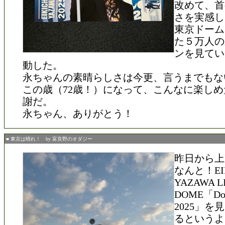
改めて、首
さを実感し
東京ドーム
た５万人の
ンを見てい
動した。
永ちゃんの素晴らしさは今更、言うまでもな
この歳（72歳！）になって、こんなに楽し
謝だ。
永ちゃん、ありがとう！
■ 東京は晴れ！ by 富良野のオダジー
昨日から上
なんと！EIK
YAZAWA LI
DOME「Do
2025」
るというよ