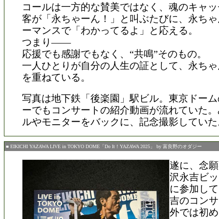
コールは一方的な賛美ではなく、魂のキャッ
客が「永ちゃーん！」と叫ぶたびに、永ちゃ
ーマンスで「わかってるよ」と応える。
つまり――
応援でも感謝でもなく、“共鳴”そのもの。
一人ひとりが自分の人生の証として、永ちゃ
を重ねている。
写真は地下鉄「後楽園」駅ビル。東京ドーム
ーでもコンサートの紹介動画が流れていた。
ルやモニターをバックに、記念撮影していた
■ EIKICHI YAZAWA LIVE in TOKYO DOME「Do It！YAZAWA 2025」 by 富良野のオダジー
遂に、念願
沢永吉ビッ
に参加して
吉のコンサ
外では初め