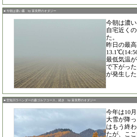
■ 今朝は濃い霧 by 富良野のオダジー
今朝は濃い
自宅近くの
た。
昨日の最高
13.1℃(14
最低気温が0.
で下がった
が発生した
■ 空知川ラベンダーの森ゴルフコース、続き by 富良野のオダジー
今年は10月
大雪が降っ
はもう終わ
たが、ここ