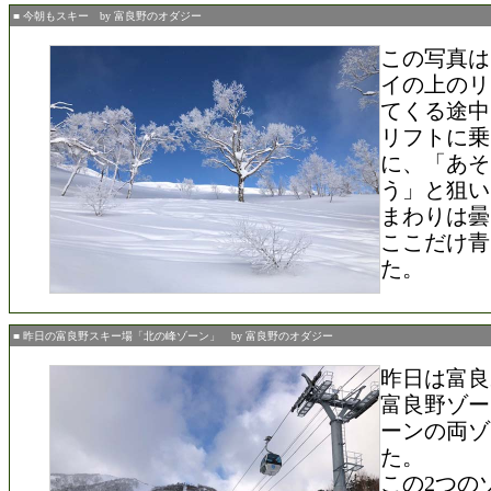
■ 今朝もスキー by 富良野のオダジー
この写真は
イの上のリ
てくる途中
リフトに乗
に、「あそ
う」と狙い
まわりは曇
ここだけ青
た。
■ 昨日の富良野スキー場「北の峰ゾーン」 by 富良野のオダジー
昨日は富良
富良野ゾー
ーンの両ゾ
た。
この2つの