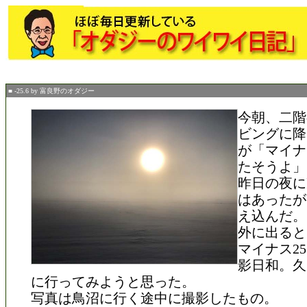
■ -25.6 by 富良野のオダジー
今朝、二階
ビングに降
が「マイナ
たそうよ」
昨日の夜に
はあったが
え込んだ。
外に出ると
マイナス2
影日和。久
に行ってみようと思った。
写真は鳥沼に行く途中に撮影したもの。