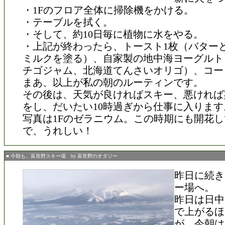
・1Fのフロア全体に掃除機をかける。
・テーブルを拭く。
・そして、約10日毎に植物に水をやる。
・上記が終わったら、トースト1枚（バター
ミルクを塗る）、自家製の地中海ヨーグルト
チゴジャム、北海道てんさいオリゴ）、コー
まあ、以上が私の朝のルーティンです。
その後は、天気が良ければスキー、悪ければ
をし、だいたい10時過ぎから仕事に入ります
写真は1Fのゼラニウム。この時期にも開花
で、うれしい！
■ 今朝も、富良野スキー場 by 富良野のオダジー
昨日に続き
ー場へ。
昨日は日中
で上がるほ
が、今朝は