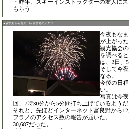
・昨年、スキーインストラクターの友人にス
もらう。
■ 富良野から花火 by 富良野のオダジー
今夜もなま
が上がった
観光協会の
を調べると
は、2日、
そして今夜
なる。
今後の日程
い。
写真は今夜
回、7時30分から5分間打ち上げているようだ
それと、先ほどインターネット富良野から1
フラノのアクセス数の報告が届いた。
30,687だった。