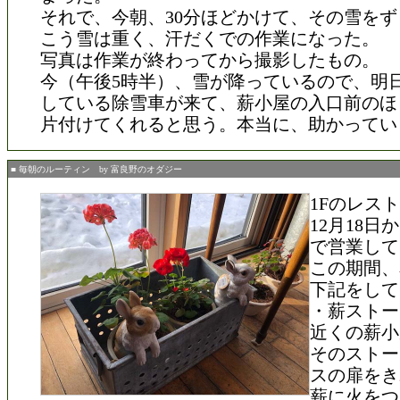
それで、今朝、30分ほどかけて、その雪を
こう雪は重く、汗だくでの作業になった。
写真は作業が終わってから撮影したもの。
今（午後5時半）、雪が降っているので、明
している除雪車が来て、薪小屋の入口前のほ
片付けてくれると思う。本当に、助かってい
■ 毎朝のルーティン by 富良野のオダジー
1Fのレス
12月18
で営業して
この期間、
下記をして
・薪ストー
近くの薪小
そのストー
スの扉をき
薪に火をつ