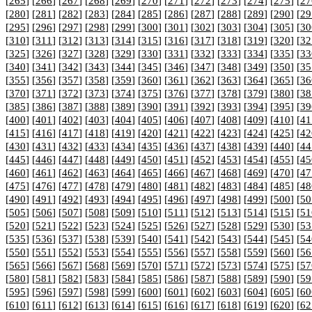
[
265
] [
266
] [
267
] [
268
] [
269
] [
270
] [
271
] [
272
] [
273
] [
274
] [
275
] [
27
[
280
] [
281
] [
282
] [
283
] [
284
] [
285
] [
286
] [
287
] [
288
] [
289
] [
290
] [
29
[
295
] [
296
] [
297
] [
298
] [
299
] [
300
] [
301
] [
302
] [
303
] [
304
] [
305
] [
30
[
310
] [
311
] [
312
] [
313
] [
314
] [
315
] [
316
] [
317
] [
318
] [
319
] [
320
] [
32
[
325
] [
326
] [
327
] [
328
] [
329
] [
330
] [
331
] [
332
] [
333
] [
334
] [
335
] [
33
[
340
] [
341
] [
342
] [
343
] [
344
] [
345
] [
346
] [
347
] [
348
] [
349
] [
350
] [
35
[
355
] [
356
] [
357
] [
358
] [
359
] [
360
] [
361
] [
362
] [
363
] [
364
] [
365
] [
36
[
370
] [
371
] [
372
] [
373
] [
374
] [
375
] [
376
] [
377
] [
378
] [
379
] [
380
] [
38
[
385
] [
386
] [
387
] [
388
] [
389
] [
390
] [
391
] [
392
] [
393
] [
394
] [
395
] [
39
[
400
] [
401
] [
402
] [
403
] [
404
] [
405
] [
406
] [
407
] [
408
] [
409
] [
410
] [
41
[
415
] [
416
] [
417
] [
418
] [
419
] [
420
] [
421
] [
422
] [
423
] [
424
] [
425
] [
42
[
430
] [
431
] [
432
] [
433
] [
434
] [
435
] [
436
] [
437
] [
438
] [
439
] [
440
] [
44
[
445
] [
446
] [
447
] [
448
] [
449
] [
450
] [
451
] [
452
] [
453
] [
454
] [
455
] [
45
[
460
] [
461
] [
462
] [
463
] [
464
] [
465
] [
466
] [
467
] [
468
] [
469
] [
470
] [
47
[
475
] [
476
] [
477
] [
478
] [
479
] [
480
] [
481
] [
482
] [
483
] [
484
] [
485
] [
48
[
490
] [
491
] [
492
] [
493
] [
494
] [
495
] [
496
] [
497
] [
498
] [
499
] [
500
] [
50
[
505
] [
506
] [
507
] [
508
] [
509
] [
510
] [
511
] [
512
] [
513
] [
514
] [
515
] [
51
[
520
] [
521
] [
522
] [
523
] [
524
] [
525
] [
526
] [
527
] [
528
] [
529
] [
530
] [
53
[
535
] [
536
] [
537
] [
538
] [
539
] [
540
] [
541
] [
542
] [
543
] [
544
] [
545
] [
54
[
550
] [
551
] [
552
] [
553
] [
554
] [
555
] [
556
] [
557
] [
558
] [
559
] [
560
] [
56
[
565
] [
566
] [
567
] [
568
] [
569
] [
570
] [
571
] [
572
] [
573
] [
574
] [
575
] [
57
[
580
] [
581
] [
582
] [
583
] [
584
] [
585
] [
586
] [
587
] [
588
] [
589
] [
590
] [
59
[
595
] [
596
] [
597
] [
598
] [
599
] [
600
] [
601
] [
602
] [
603
] [
604
] [
605
] [
60
[
610
] [
611
] [
612
] [
613
] [
614
] [
615
] [
616
] [
617
] [
618
] [
619
] [
620
] [
62