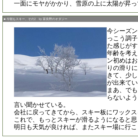
一面にモヤがかかり、雪原の上に太陽が昇っ
■ 今朝もスキー、その2 by 富良野のオダジー
今シーズン
っこう調子
た感じがす
年齢を考え
ン初めはお
りの滑りに
きて、少し
が出来てい
まあ、でも
らないよう
言い聞かせている。
会社に戻ってきてから、スキー板にワックス
これで、もっとスキーが滑るようになると思
明日も天気が良ければ、またスキー場に行こ