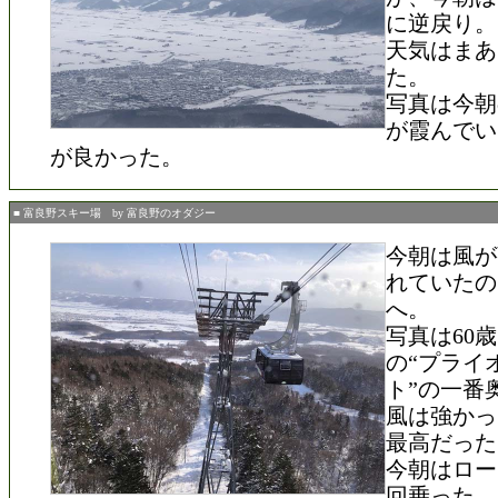
に逆戻り。
天気はまあ
た。
写真は今朝
が霞んでい
が良かった。
■ 富良野スキー場 by 富良野のオダジー
今朝は風が
れていたの
へ。
写真は60
の“プライ
ト”の一番
風は強かっ
最高だった
今朝はロー
回乗った。