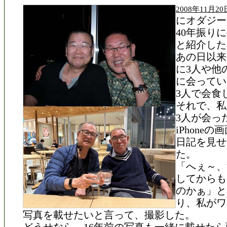
2008年11月
にオダジー
40年振り
と紹介した
あの日以来
に3人や他
に会ってい
3人で会食
それで、私
3人が会っ
iPhone
日記を見せ
た。
「へぇ～、
してからも
のかぁ」と
り、私がワ
写真を載せたいと言って、撮影した。