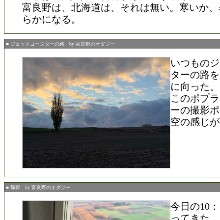
富良野は、北海道は、それは無い。寒いか、
らかになる。
■ ジェットコースターの路 by 富良野のオダジー
いつものジ
ターの路を
に向った。
このポプラ
ーの撮影ポ
空の感じが
■ 帰郷 by 富良野のオダジー
今日の10
ってきた。