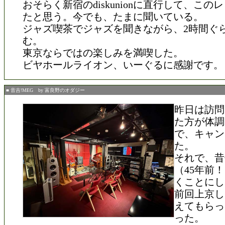
おそらく新宿のdiskunionに直行して、この
たと思う。今でも、たまに聞いている。
ジャズ喫茶でジャズを聞きながら、2時間ぐ
む。
東京ならではの楽しみを満喫した。
ビヤホールライオン、いーぐるに感謝です。
■ 音吉!MEG by 富良野のオダジー
昨日は訪問
た方が体調
で、キャン
た。
それで、昔
（45年前
くことにし
前回上京し
えてもらっ
った。