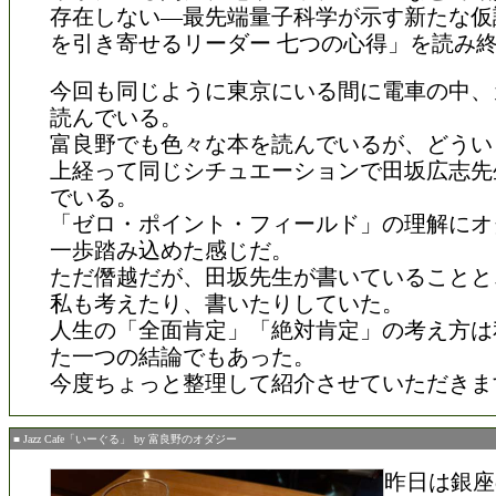
存在しない―最先端量子科学が示す新たな仮
を引き寄せるリーダー 七つの心得」を読み
今回も同じように東京にいる間に電車の中、
読んでいる。
富良野でも色々な本を読んでいるが、どうい
上経って同じシチュエーションで田坂広志先
でいる。
「ゼロ・ポイント・フィールド」の理解にオ
一歩踏み込めた感じだ。
ただ僭越だが、田坂先生が書いていることと
私も考えたり、書いたりしていた。
人生の「全面肯定」「絶対肯定」の考え方は
た一つの結論でもあった。
今度ちょっと整理して紹介させていただきま
■ Jazz Cafe「いーぐる」 by 富良野のオダジー
昨日は銀座