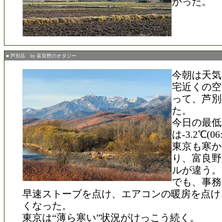
かった。
■ 芦別岳 by 富良野のオダジー
今朝は天気
宅近くの空
って、芦別
た。
今日の最低
は-3.2℃(06
東京も寒か
り、富良野
ルが違う。
でも、事務
早速ストーブを点け、エアコンの暖房を点け
くなった。
東京は“薄ら寒い”状況がけっこう続く。