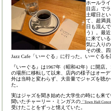
ホールライ
目店』でラ
土曜日とい
て、超満員
日も混んで
う）。最近
に来ている
気に入りの
その後、四
Jazz Cafe「いーぐる」に行った。いーぐる
『いーぐる』は1967年（昭和42年）に開店。1
の場所に移転して以来、店内の様子はオーデ
外は当時と変わらず、大音量でジャズを聴か
た。
実はジャズを聞き始めた大学生の時にも来て
聞いたチャーリー・ミンガスの
「Town Hall Conc
受けたことをずっと憶えていた。