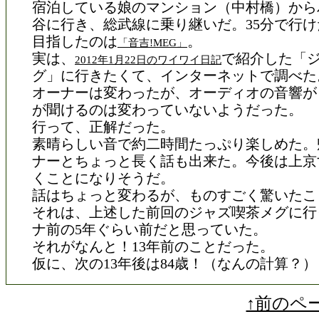
宿泊している娘のマンション（中村橋）から
谷に行き、総武線に乗り継いだ。35分で行け
目指したのは
。
「音吉!MEG」
実は、
で紹介した「
2012年1月22日のワイワイ日記
グ」に行きたくて、インターネットで調べた
オーナーは変わったが、オーディオの音響が
が聞けるのは変わっていないようだった。
行って、正解だった。
素晴らしい音で約二時間たっぷり楽しめた。
ナーとちょっと長く話も出来た。今後は上京
くことになりそうだ。
話はちょっと変わるが、ものすごく驚いたこ
それは、上述した前回のジャズ喫茶メグに行
ナ前の5年ぐらい前だと思っていた。
それがなんと！13年前のことだった。
仮に、次の13年後は84歳！（なんの計算？）
↑前のペ