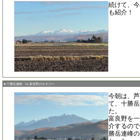
続けて、今
も紹介！
■ 十勝岳連峰 by 富良野のオダジー
今朝は、芦
て、十勝岳
た。
富良野を一
介するので
勝岳連峰の