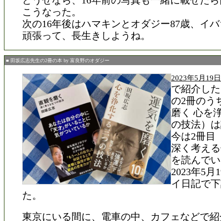
どうせなら、16年前の写真も一緒に載せた
こうなった。
次の16年後はハマキンとオダジー87歳、イバ
頑張って、長生きしようね。
■ 田坂広志先生の2冊の本 by 富良野のオダジー
2023年5月1
で紹介した
の2冊のう
磨く 心を
の技法）は
今は2冊目
深く考える
を読んでい
2023年5
イ日記で下
た。
東京にいる間に、電車の中、カフェなどで紹