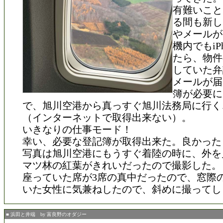
有難いこと
る間も新し
やメールが
機内でもiP
たら、物件
していた弁
メールが届
簿が必要に
で、旭川空港から真っすぐ旭川法務局に行く
（インターネットで取得出来ない）。
いきなりの仕事モード！
幸い、必要な登記簿が取得出来た。良かった
写真は旭川空港にもうすぐ着陸の時に、外を
マツ林の紅葉がきれいだったので撮影した。
座っていた席が3席の真中だったので、窓際
いた女性に気兼ねしたので、斜めに撮ってし
■ 浜田と井端 by 富良野のオダジー