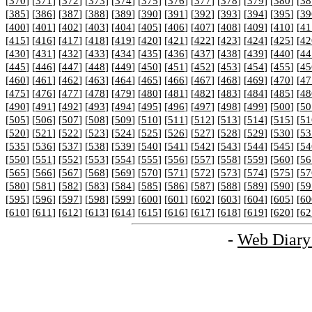
[
370
] [
371
] [
372
] [
373
] [
374
] [
375
] [
376
] [
377
] [
378
] [
379
] [
380
] [
38
[
385
] [
386
] [
387
] [
388
] [
389
] [
390
] [
391
] [
392
] [
393
] [
394
] [
395
] [
39
[
400
] [
401
] [
402
] [
403
] [
404
] [
405
] [
406
] [
407
] [
408
] [
409
] [
410
] [
41
[
415
] [
416
] [
417
] [
418
] [
419
] [
420
] [
421
] [
422
] [
423
] [
424
] [
425
] [
42
[
430
] [
431
] [
432
] [
433
] [
434
] [
435
] [
436
] [
437
] [
438
] [
439
] [
440
] [
44
[
445
] [
446
] [
447
] [
448
] [
449
] [
450
] [
451
] [
452
] [
453
] [
454
] [
455
] [
45
[
460
] [
461
] [
462
] [
463
] [
464
] [
465
] [
466
] [
467
] [
468
] [
469
] [
470
] [
47
[
475
] [
476
] [
477
] [
478
] [
479
] [
480
] [
481
] [
482
] [
483
] [
484
] [
485
] [
48
[
490
] [
491
] [
492
] [
493
] [
494
] [
495
] [
496
] [
497
] [
498
] [
499
] [
500
] [
50
[
505
] [
506
] [
507
] [
508
] [
509
] [
510
] [
511
] [
512
] [
513
] [
514
] [
515
] [
51
[
520
] [
521
] [
522
] [
523
] [
524
] [
525
] [
526
] [
527
] [
528
] [
529
] [
530
] [
53
[
535
] [
536
] [
537
] [
538
] [
539
] [
540
] [
541
] [
542
] [
543
] [
544
] [
545
] [
54
[
550
] [
551
] [
552
] [
553
] [
554
] [
555
] [
556
] [
557
] [
558
] [
559
] [
560
] [
56
[
565
] [
566
] [
567
] [
568
] [
569
] [
570
] [
571
] [
572
] [
573
] [
574
] [
575
] [
57
[
580
] [
581
] [
582
] [
583
] [
584
] [
585
] [
586
] [
587
] [
588
] [
589
] [
590
] [
59
[
595
] [
596
] [
597
] [
598
] [
599
] [
600
] [
601
] [
602
] [
603
] [
604
] [
605
] [
60
[
610
] [
611
] [
612
] [
613
] [
614
] [
615
] [
616
] [
617
] [
618
] [
619
] [
620
] [
62
-
Web Diary 