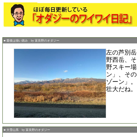
■ 最後は揃い踏み by 富良野のオダジー
左の芦別岳
野西岳、そ
野スキー場
ン」、その
ゾーン」。
壮大だね。
■ 大雪山系 by 富良野のオダジー