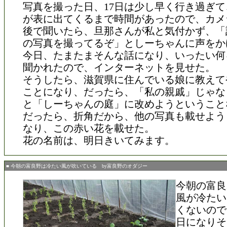
写真を撮った日、17日は少し早く行き過ぎ
が表に出てくるまで時間があったので、カメ
後で聞いたら、旦那さんが私と気付かず、「
の写真を撮ってるぞ」としーちゃんに声をか
今日、たまたまそんな話になり、いったい何
聞かれたので、インターネットを見せた。
そうしたら、滋賀県に住んでいる娘に教えて
ことになり、だったら、「私の親戚」じゃな
と「しーちゃんの庭」に改めようということ
だったら、折角だから、他の写真も載せよう
なり、この赤い花を載せた。
花の名前は、明日きいてみます。
■ 今朝の富良野は冷たい風が吹いている by富良野のオダジー
今朝の富良
風が冷たい
くないので
日になりそ