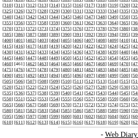
[
310
] [
311
] [
312
] [
313
] [
314
] [
315
] [
316
] [
317
] [
318
] [
319
] [
320
] [
32
[
325
] [
326
] [
327
] [
328
] [
329
] [
330
] [
331
] [
332
] [
333
] [
334
] [
335
] [
33
[
340
] [
341
] [
342
] [
343
] [
344
] [
345
] [
346
] [
347
] [
348
] [
349
] [
350
] [
35
[
355
] [
356
] [
357
] [
358
] [
359
] [
360
] [
361
] [
362
] [
363
] [
364
] [
365
] [
36
[
370
] [
371
] [
372
] [
373
] [
374
] [
375
] [
376
] [
377
] [
378
] [
379
] [
380
] [
38
[
385
] [
386
] [
387
] [
388
] [
389
] [
390
] [
391
] [
392
] [
393
] [
394
] [
395
] [
39
[
400
] [
401
] [
402
] [
403
] [
404
] [
405
] [
406
] [
407
] [
408
] [
409
] [
410
] [
41
[
415
] [
416
] [
417
] [
418
] [
419
] [
420
] [
421
] [
422
] [
423
] [
424
] [
425
] [
42
[
430
] [
431
] [
432
] [
433
] [
434
] [
435
] [
436
] [
437
] [
438
] [
439
] [
440
] [
44
[
445
] [
446
] [
447
] [
448
] [
449
] [
450
] [
451
] [
452
] [
453
] [
454
] [
455
] [
45
[
460
] [461] [
462
] [
463
] [
464
] [
465
] [
466
] [
467
] [
468
] [
469
] [
470
] [
47
[
475
] [
476
] [
477
] [
478
] [
479
] [
480
] [
481
] [
482
] [
483
] [
484
] [
485
] [
48
[
490
] [
491
] [
492
] [
493
] [
494
] [
495
] [
496
] [
497
] [
498
] [
499
] [
500
] [
50
[
505
] [
506
] [
507
] [
508
] [
509
] [
510
] [
511
] [
512
] [
513
] [
514
] [
515
] [
51
[
520
] [
521
] [
522
] [
523
] [
524
] [
525
] [
526
] [
527
] [
528
] [
529
] [
530
] [
53
[
535
] [
536
] [
537
] [
538
] [
539
] [
540
] [
541
] [
542
] [
543
] [
544
] [
545
] [
54
[
550
] [
551
] [
552
] [
553
] [
554
] [
555
] [
556
] [
557
] [
558
] [
559
] [
560
] [
56
[
565
] [
566
] [
567
] [
568
] [
569
] [
570
] [
571
] [
572
] [
573
] [
574
] [
575
] [
57
[
580
] [
581
] [
582
] [
583
] [
584
] [
585
] [
586
] [
587
] [
588
] [
589
] [
590
] [
59
[
595
] [
596
] [
597
] [
598
] [
599
] [
600
] [
601
] [
602
] [
603
] [
604
] [
605
] [
60
[
610
] [
611
] [
612
] [
613
] [
614
] [
615
] [
616
] [
617
] [
618
] [
619
] [
620
] [
62
-
Web Diary 