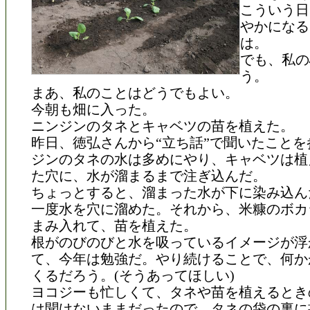
こういう日
やかになる
は。
でも、私の
う。
まあ、私のことはどうでもよい。
今朝も畑に入った。
ニンジンのタネとキャベツの苗を植えた。
昨日、徳弘さんから“立ち話”で聞いたことを
ジンのタネの水は多めにやり、キャベツは植
た穴に、水が溜まるまで注ぎ込んだ。
ちょっとすると、溜まった水が下に染み込ん
一度水を穴に溜めた。それから、米糠のボカ
まみ入れて、苗を植えた。
根がのびのびと水を吸っているイメージが浮
て、今年は勉強だ。やり続けることで、何か
くるだろう。(そうあってほしい)
ヨコジーも忙しくて、タネや苗を植えるとき
は聞けないままだったので、タネの袋の裏に