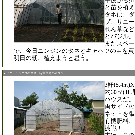
午後から姉
と苗を植え
タネは、ダ
ブ、サニー
れん草など
とバジル。
まだスペー
で、今日ニンジンのタネとキャベツの苗を買
明日の朝、植えようと思う。
■ ビニールハウスの全容 by富良野のオダジー
3軒(5.4m)X
約60㎡(1
ハウスだ。
両サイドの
ネットを張
有機肥料、
挑戦！