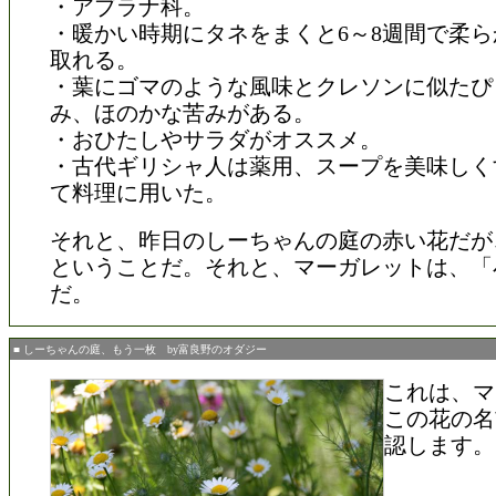
・アブラナ科。
・暖かい時期にタネをまくと6～8週間で柔
取れる。
・葉にゴマのような風味とクレソンに似たぴ
み、ほのかな苦みがある。
・おひたしやサラダがオススメ。
・古代ギリシャ人は薬用、スープを美味しく
て料理に用いた。
それと、昨日のしーちゃんの庭の赤い花だが
ということだ。それと、マーガレットは、「
だ。
■ しーちゃんの庭、もう一枚 by富良野のオダジー
これは、マ
この花の名
認します。