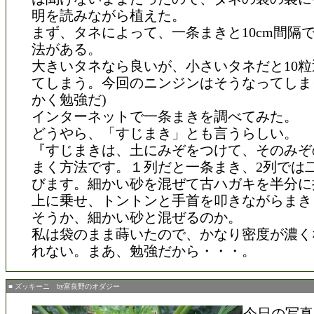
明を読みながら植えた。
まず、タネによって、一条まきと10cm間隔で
法がある。
大きいタネなら良いが、小さいタネだと10
てしまう。今回のニンジンはそうなってしま
かく勉強だ)
インターネットで一条まきを調べてみた。
どうやら、「すじまき」とも言うらしい。
『すじまきは、土にみぞをつけて、そのみぞ
まく方法です。１列だと一条まき、2列では
びます。細かい砂を混ぜて古ハガキを半分に
上に乗せ、トントンと手首を叩きながらまき
そうか、細かい砂と混ぜるのか。
私は袋のまま蒔いたので、かなり密度が濃く
れない。まあ、勉強だから・・・。
■ ズッキーニ by富良野のオダジー
今日の写真