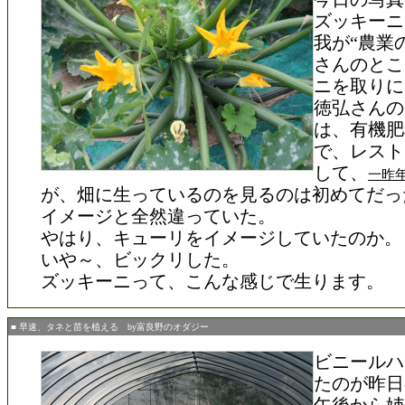
ズッキーニ
我が“農業
さんのとこ
ニを取りに
徳弘さんの
は、有機肥
で、レスト
して、
一昨
が、畑に生っているのを見るのは初めてだっ
イメージと全然違っていた。
やはり、キューリをイメージしていたのか。
いや～、ビックリした。
ズッキーニって、こんな感じで生ります。
■ 早速、タネと苗を植える by富良野のオダジー
ビニールハ
たのが昨日