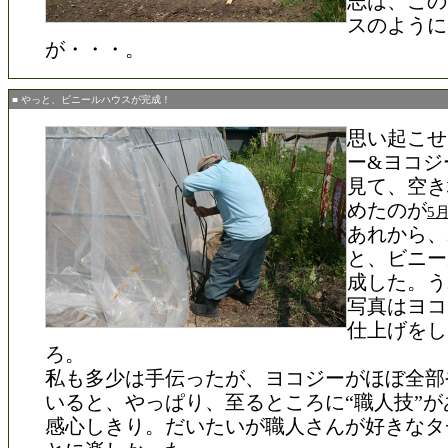
志は、この
スのように
が・・・。
■ やっと、ビニールハウスが完成！
思い起こせ
ー&ヨコジ
見て、空き
めたのが
5
あれから、
と、ビニー
成した。う
写真はヨコ
仕上げをし
ろ。
私も多少は手伝ったが、ヨコジーがほぼ全部
いると、やっぱり、至るところに“職人技”が
感心しきり。だいたいが職人さんが好きなタ