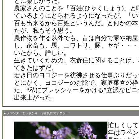
とに楽しかった。
農家さんのことを「百姓(ひゃくしょう)」と
ているようにとられるようになったが、「い
百も出来るから百姓というんだ」と何かの本
たが、私もそう思う。
農作物を作る以外でも、昔は自分で家や納屋
し、家畜も、馬、ニワトリ、豚、ヤギ・・・
いたから、詳しい。
生きていくための、衣食住に関することは、
てきたはずだ。
若き日のヨコジーを彷彿させる仕事ぶりだっ
とにかく、ヨコジーのお陰で、家庭菜園の枠
た、“私にプレッシャーをかける”立派なビニ
出来上がった。
■ ラベンダーまっさかり by富良野のオダジー
忙しくして
年はラベン