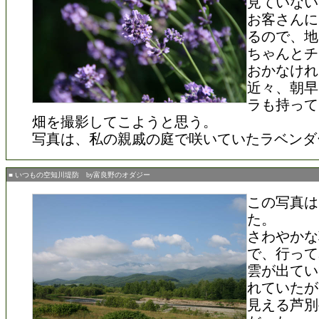
見ていない
お客さんに
るので、地
ちゃんとチ
おかなけれ
近々、朝早
ラも持って
畑を撮影してこようと思う。
写真は、私の親戚の庭で咲いていたラベンダ
■ いつもの空知川堤防 by富良野のオダジー
この写真は
た。
さわやかな
で、行って
雲が出てい
れていたが
見える芦別