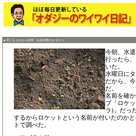
■ 早くもタネから発芽 by富良野のオダジー
今朝、水遣
行ったら、
いた。
水曜日にタ
だから、今
だ。
名前を確か
ブ「ロケッ
ラ)」だっ
するからロケットという名前が付いたのかと
トで調べた。