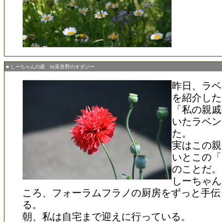
■ しーちゃんの庭 by富良野のオダジー
昨日、ラベ
を紹介した
「私の親戚
いたラベン
た。
実はこの親
いとこの「
のことだ。
しーちゃん
ころ、フォーラムフラノの厨房をずっと手伝
る。
朝、私は自宅まで迎えに行っている。