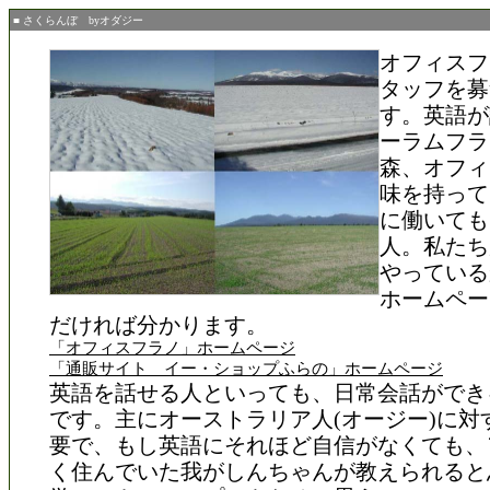
■ さくらんぼ byオダジー
オフィスフ
タッフを募
す。英語が
ーラムフラ
森、オフィ
味を持って
に働いても
人。私たち
やっている
ホームペー
だければ分かります。
「オフィスフラノ」ホームページ
「通販サイト イー・ショップふらの」ホームページ
英語を話せる人といっても、日常会話ができ
です。主にオーストラリア人(オージー)に対
要で、もし英語にそれほど自信がなくても、
く住んでいた我がしんちゃんが教えられると