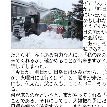
ぞ」「あっ
か」「昨日
にいたから
かもしれな
そうですか
日の向かい
の会話だ。
「あっ、そ
私である。
たまらず、私もある有力な人に、「私の家の
来てくれるか、確かめることが出来ますか ?
話してしまった。
「今日か、明日か。日曜日は休みだから、ず
か、火曜日には行くはず」と、返事が来た。
にも、伝えた。父さんも、ここ2、3日、そ
る。
何が来るのかというと、市がやってくれる「
ことである。それにしても、大雑把な予定だ
日程を細かく確定すると、「まだ来ない ! 