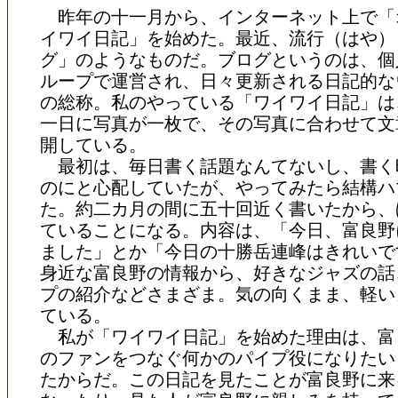
昨年の十一月から、インターネット上で「
イワイ日記」を始めた。最近、流行（はや）
グ」のようなものだ。ブログというのは、個
ループで運営され、日々更新される日記的な
の総称。私のやっている「ワイワイ日記」は
一日に写真が一枚で、その写真に合わせて文
開している。
最初は、毎日書く話題なんてないし、書く
のにと心配していたが、やってみたら結構ハ
た。約二カ月の間に五十回近く書いたから、
ていることになる。内容は、「今日、富良野
ました」とか「今日の十勝岳連峰はきれいで
身近な富良野の情報から、好きなジャズの話
プの紹介などさまざま。気の向くまま、軽い
ている。
私が「ワイワイ日記」を始めた理由は、富
のファンをつなぐ何かのパイプ役になりたい
たからだ。この日記を見たことが富良野に来