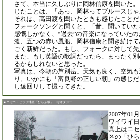
さて、本当に久しぶりに岡林信康を聞いた。
じたことは、「あっ、岡林ってブルースじゃ
それは、高田渡を聞いたときも感じたことだ
フォークソングと聞くと、「昔、聞いていた
感慨しかなく、“過去”の音楽になっていたの
渡、五つの赤い風船、岡林信康と聞き続けて
ごく新鮮だった。もし、フォークに対して先
また、もし英語の歌詞だったら、まったく別
るかもしれないと思った。
写真は、今朝の芦別岳。天気も良く、空気も
り、いかにも「富良野の正しい朝」の感じだ
し遠回りして撮ってきた。
■ ニセコ・ヒラフ地区「ひらふ坂」 byオダジー
2007年0
ワイワイ日
真上はニセ
区の「ひら