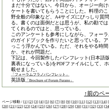
まだ十分ではない。今日から、オージー向け
ケートを書いてもらうことにした。料理のこ
野全般の印象など、A4サイズにびっしり質
る。書くのは面倒だとは思うが、私の勘では
てくれるのではと、思っている。
このアンケートも参考にしながら、フォーラ
のガイドブックを作りたいと思っている。ア
っこう浮かんでいる。ただ、それをやる時間
か、それが問題だ。
下記は、今回製作したパンフレット(日本語
裏表になっている)をPDFファイルにして、
載せました。
「フォーラムフラノパンフレット」
英語版
「Brochure of Forum Furano」
↑前のペ
ページ移動 / [
1
] [
2
] [
3
] [
4
] [
5
] [
6
] [
7
] [
8
] [
9
] [
10
] [
11
] [
12
] [
13
] [
14
] [
[
20
] [
21
] [
22
] [
23
] [
24
] [
25
] [
26
] [
27
] [
28
] [
29
] [
30
] [
31
] [
32
] [
33
] [
3