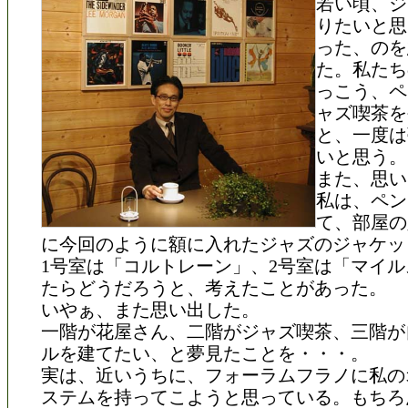
若い頃、ジ
りたいと思
った、のを
た。私たち
っこう、ペ
ャズ喫茶を
と、一度は
いと思う。
また、思い
私は、ペン
て、部屋の
に今回のように額に入れたジャズのジャケッ
1号室は「コルトレーン」、2号室は「マイ
たらどうだろうと、考えたことがあった。
いやぁ、また思い出した。
一階が花屋さん、二階がジャズ喫茶、三階が
ルを建てたい、と夢見たことを・・・。
実は、近いうちに、フォーラムフラノに私の
ステムを持ってこようと思っている。もちろ