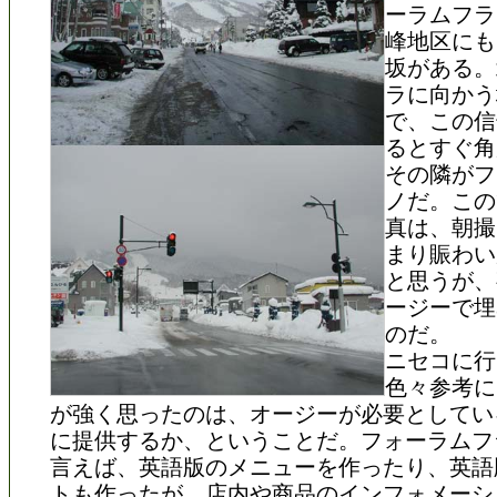
ーラムフラ
峰地区にも
坂がある。
ラに向かう
で、この信
るとすぐ角
その隣がフ
ノだ。この
真は、朝撮
まり賑わい
と思うが、
ージーで埋
のだ。
ニセコに行
色々参考に
が強く思ったのは、オージーが必要としてい
に提供するか、ということだ。フォーラムフ
言えば、英語版のメニューを作ったり、英語
トも作ったが、店内や商品のインフォメーシ