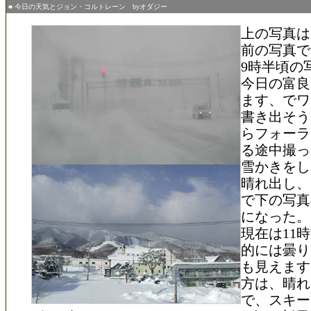
■ 今日の天気とジョン・コルトレーン byオダジー
上の写真は
前の写真で
9時半頃の
今日の富良
ます、でワ
書き出そう
らフォーラ
る途中撮っ
雪かきをし
晴れ出し、
で下の写真
になった。
現在は11
的には曇り
も見えます
方は、晴れ
で、スキー