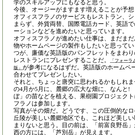
学のスキルアップにもなると思う。
今後、オージーがますます増えることが予想
オフィスフラノのサービスもレストラン、シ
まらず、外貨両替、国際電話カード、英語で
ーションなどを進めたいと思っています。
オフィスフラノが進めたい仕事は、まだまだ
物やホームページの製作もしたいと思ってい
つが、廉価な英語版のパンフレットをまわり
レストランにプレゼンすることだ。
「フォーラ
が参考になるはずだ。英語版のホームペ
版」
合わせてプレゼンしたい。
それと、ちょっと唐突に思われるかもしれま
の4月か5月に、麓郷の広大な畑に、なんと!
ぼ」の苗などを植える、果樹園プロジェクト
フラノは参加します。
写真がその畑だ。どうです、この圧倒的なロ
丘陵が美しい麓郷地区でも、これほど美しい
まりないと思う。目の前は、「前富良野岳」
西の方には、「芦別岳」が見えます。