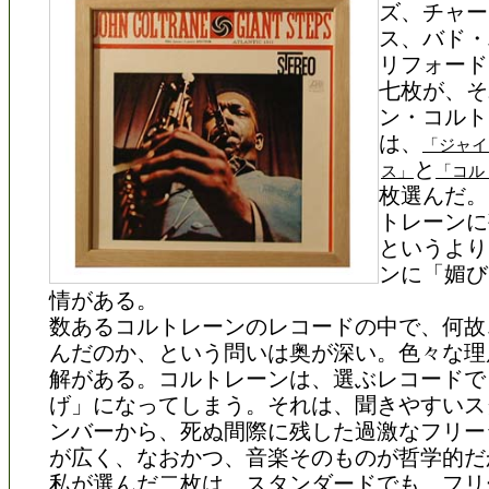
ズ、チャー
ス、バド・
リフォード
七枚が、そ
ン・コルト
は、
「ジャイ
と
ス」
「コル
枚選んだ。
トレーンに
というより
ンに「媚び
情がある。
数あるコルトレーンのレコードの中で、何故
んだのか、という問いは奥が深い。色々な理
解がある。コルトレーンは、選ぶレコードで
げ」になってしまう。それは、聞きやすいス
ンバーから、死ぬ間際に残した過激なフリー
が広く、なおかつ、音楽そのものが哲学的だ
私が選んだ二枚は、スタンダードでも、フリ