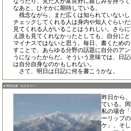
なったり、見た人が富良野に親しみを持って
なあと、ひそかに期待している。
残念ながら、まだ広くは知られていないし
チェックしてくれる人は身内や知人ぐらいだ
見てくれる人がいることはうれしい。さらに
え誰も見てくれなかったとしても、自分にと
マイナスではないと思う。毎日、書くための
すことで、あらゆる分野の話題に自分のアン
うになったからだ。そういう意味では、日記
は自分自身なのかもしれない。
さて、明日は日記に何を書こうかな。
■ 岡林信康 byオダジー
昨日から、
ている。岡
私の場合「
ーリップの
ケ」、そし