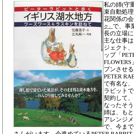
私の姉(守
束自動処理
花関係の会
で、事
ク」
長の立場に
主な仕事は
ジェクト、
ップ「PETE
FLOWER
プンさせる
PETER R
で有名な、
ラビットで
契約して、
なったそう
姉は、もと
アレンジメ
で、今まで
さんがいます。今進めているPETER RABBIT 