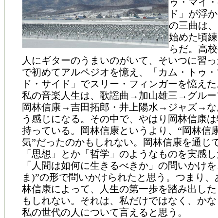
ゥ・マイ・
ド」が浮か
の三曲は、
始めた頃練
らだ。高校
人にギターのうまいのがいて、そいつに習っ
で初めてアルペジオを憶え、「カム・トゥ・
ド・サイド」でスリー・フィンガーを憶えた
私の音楽人生は、歌謡曲→加山雄三→グルー
岡林信康→吉田拓郎・井上陽水→ジャズ→な
う感じになる。その中で、やはり岡林信康は
持っている。岡林信康というより、“岡林信
気”だったのかもしれない。岡林信康を通じ
「思想」とか「哲学」のようなものを実感し
「人間は如何に生きるべきか」の問いかけを、
ま)”の形で問いかけられたと思う。つまり、
林信康によって、人生の第一歩を踏み出した
もしれない。それは、私だけではなく、かな
私の世代の人について言えると思う。