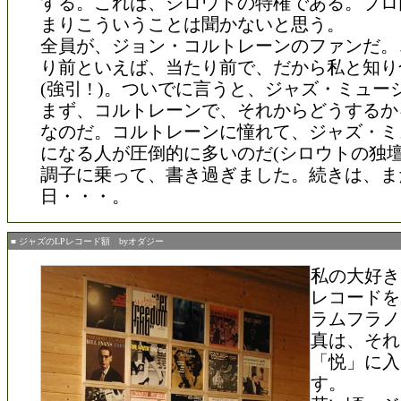
する。これは、シロウトの特権である。プロ
まりこういうことは聞かないと思う。
全員が、ジョン・コルトレーンのファンだ。
り前といえば、当たり前で、だから私と知り
(強引 ! )。ついでに言うと、ジャズ・ミュ
まず、コルトレーンで、それからどうするか
なのだ。コルトレーンに憧れて、ジャズ・ミ
になる人が圧倒的に多いのだ(シロウトの独壇場 
調子に乗って、書き過ぎました。続きは、ま
日・・・。
■ ジャズのLPレコード額 byオダジー
私の大好き
レコードを
ラムフラノ
真は、それ
「悦」に入
す。