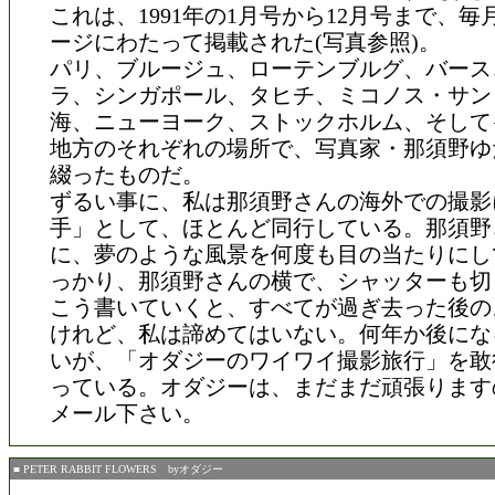
これは、1991年の1月号から12月号まで、
ージにわたって掲載された(写真参照)。
パリ、ブルージュ、ローテンブルグ、バース
ラ、シンガポール、タヒチ、ミコノス・サン
海、ニューヨーク、ストックホルム、そして
地方のそれぞれの場所で、写真家・那須野ゆ
綴ったものだ。
ずるい事に、私は那須野さんの海外での撮影
手」として、ほとんど同行している。那須野
に、夢のような風景を何度も目の当たりにし
っかり、那須野さんの横で、シャッターも切
こう書いていくと、すべてが過ぎ去った後の
けれど、私は諦めてはいない。何年か後にな
いが、「オダジーのワイワイ撮影旅行」を敢
っている。オダジーは、まだまだ頑張ります
メール下さい。
■ PETER RABBIT FLOWERS byオダジー