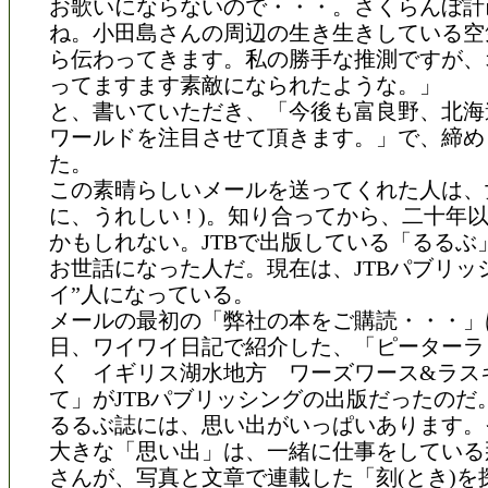
お歌いにならないので・・・。さくらんぼ計
ね。小田島さんの周辺の生き生きしている空
ら伝わってきます。私の勝手な推測ですが、
ってますます素敵になられたような。」
と、書いていただき、「今後も富良野、北海
ワールドを注目させて頂きます。」で、締め
た。
この素晴らしいメールを送ってくれた人は、
に、うれしい ! )。知り合ってから、二十年
かもしれない。JTBで出版している「るるぶ
お世話になった人だ。現在は、JTBパブリッ
イ”人になっている。
メールの最初の「弊社の本をご購読・・・」
日、ワイワイ日記で紹介した、「ピーターラ
く イギリス湖水地方 ワーズワース&ラス
て」がJTBパブリッシングの出版だったのだ
るるぶ誌には、思い出がいっぱいあります。
大きな「思い出」は、一緒に仕事をしている
さんが、写真と文章で連載した「刻(とき)を