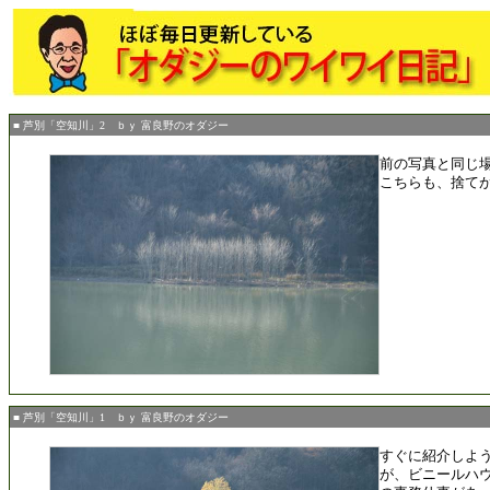
■ 芦別「空知川」2 ｂｙ 富良野のオダジー
前の写真と同じ
こちらも、捨て
■ 芦別「空知川」1 ｂｙ 富良野のオダジー
すぐに紹介しよ
が、ビニールハ