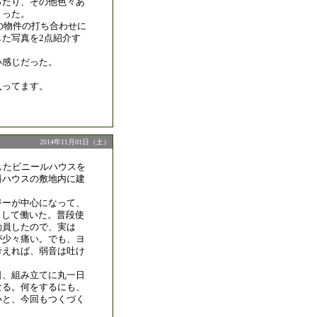
ったり、その他色々あ
まった。
別の物件の打ち合わせに
した写真を2点紹介す
い感じだった。
？
入ってます。
2014年11月01日（土）
したビニールハウスを
料ハウスの敷地内に建
ジーが中心になって、
として働いた。普段使
動員したので、実は
が少々痛い。でも、ヨ
考えれば、弱音は吐け
日、組み立てに丸一日
なる。何をするにも、
いと、今回もつくづく