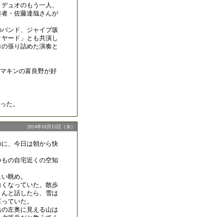
、デュオのもう一人、
奏者・佐藤達哉さんが
のバンド、ジャイブ坂
クヤード」とも共演し
ロの張り詰めた演奏と
マキンの富良野が好
った。
2014年10月15日（水）
のに、今日は朝から快
つもの自宅近くの空知
。
しい眺め。
白くなっていた。散歩
さんと話したら、雪は
言っていた。
岳の左奥に見える山は