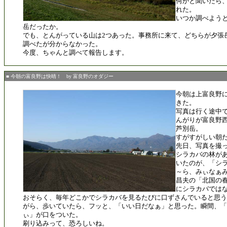
何かと聞いたら
れた。
いつか調べよう
岳だったか。
でも、とんがっている山は2つあった。事務所に来て、どちらが夕張
調べたが分からなかった。
今度、ちゃんと調べて報告します。
■ 今朝の富良野は快晴！ by 富良野のオダジー
今朝は上富良野
きた。
写真は行く途中
んがりが富良野
芦別岳。
すがすがしい朝
先日、写真を撮
シラカバの林が
いたのが、「シ
～ら、みぃなぁ
昌夫の「北国の
にシラカバでは
おそらく、毎年どこかでシラカバを見るたびに口ずさんでいると思う
がら、歩いていたら、フッと、「いい日だなぁ」と思った。瞬間、
ぃ」が口をついた。
刷り込みって、恐ろしいね。