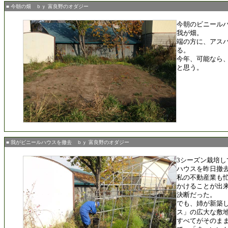
■ 今朝の畑 ｂｙ 富良野のオダジー
今朝のビニール
我が畑。
端の方に、アス
る。
今年、可能なら
と思う。
■ 我がビニールハウスを撤去 ｂｙ 富良野のオダジー
3シーズン栽培
ハウスを昨日撤
私の不動産業も
かけることが出来
決断だった。
でも、姉が新築
ス」の広大な敷
すべてがそのま