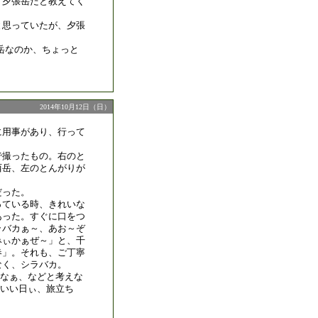
、夕張岳だと教えてく
と思っていたが、夕張
岳なのか、ちょっと
2014年10月12日（日）
に用事があり、行って
で撮ったもの。右のと
西岳、左のとんがりが
だった。
っている時、きれいな
あった。すぐに口をつ
ラバカぁ～、あお～ぞ
みぃかぁぜ～」と、千
春」。それも、ご丁寧
なく、シラバカ。
なぁ、などと考えな
「いい日ぃ、旅立ち