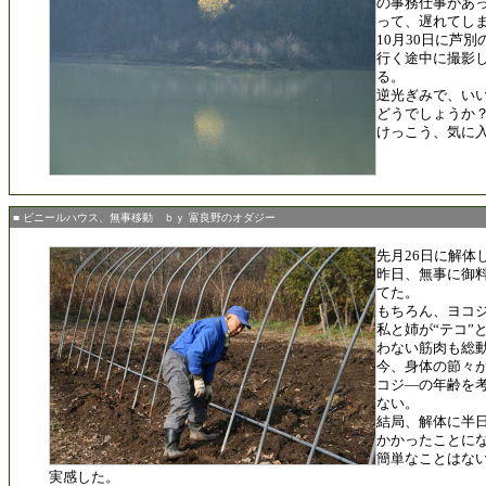
の事務仕事があ
って、遅れてし
10月30日に芦
行く途中に撮影
る。
逆光ぎみで、い
どうでしょうか
けっこう、気に
■ ビニールハウス、無事移動 ｂｙ 富良野のオダジー
先月26日に解体
昨日、無事に御
てた。
もちろん、ヨコ
私と姉が“テコ”
わない筋肉も総
今、身体の節々
コジ―の年齢を
ない。
結局、解体に半
かかったことに
簡単なことはな
実感した。