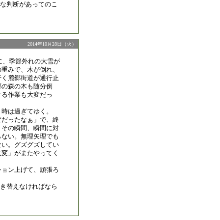
な判断があってのこ
2014年10月28日（火）
日に、季節外れの大雪が
の重みで、木が倒れ、
行く麓郷街道が通行止
郷の森の木も随分倒
する作業も大変だっ
、時は過ぎてゆく。
変だったなぁ」で、終
。その瞬間、瞬間に対
らない。無理矢理でも
ない。グズグズしてい
大変」がまたやってく
ション上げて、頑張ろ
き替えなければなら