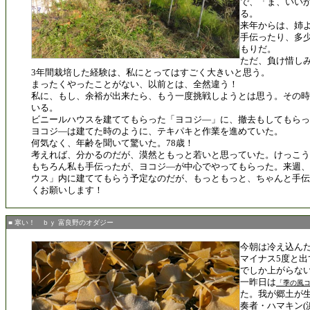
で、「ま、いい
る。
来年からは、姉
手伝ったり、多
もりだ。
ただ、負け惜し
3年間栽培した経験は、私にとってはすごく大きいと思う。
まったくやったことがない、以前とは、全然違う！
私に、もし、余裕が出来たら、もう一度挑戦しようとは思う。その時
いる。
ビニールハウスを建ててもらった「ヨコジ―」に、撤去もしてもらっ
ヨコジ―は建てた時のように、テキパキと作業を進めていた。
何気なく、年齢を聞いて驚いた。78歳！
考えれば、分かるのだが、漠然ともっと若いと思っていた。けっこう
もちろん私も手伝ったが、ヨコジ―が中心でやってもらった。来週、
ウス」内に建ててもらう予定なのだが、もっともっと、ちゃんと手伝
くお願いします！
■ 寒い！ ｂｙ 富良野のオダジー
今朝は冷え込ん
マイナス5度と出
でしか上がらな
一昨日は
「季の風
た。我が郷土が
奏者・ハマキン(