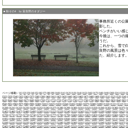
■ 秋その4 by 富良野のオダジー
事務所近くの公
影した。
ベンチがいい感
今後は、一つの
うだ。
これから、雪で
良野の風景は色
た、紹介します
ページ移動 / [
1
] [
2
] [
3
] [
4
] [
5
] [
6
] [
7
] [
8
] [
9
] [
10
] [
11
] [
12
] [
13
] [
14
] [
15
] [
16
] [
17
] [
18
] [
19
] [
20
] [
21
] [
22
] [
2
[
32
] [
33
] [
34
] [
35
] [
36
] [
37
] [
38
] [
39
] [
40
] [
41
] [
42
] [
43
] [
44
] [
45
] [
46
] [
47
] [
48
] [
49
] [
50
] [
51
] [
52
] [
53
] [
54
] [
[
63
] [
64
] [
65
] [
66
] [
67
] [
68
] [
69
] [
70
] [
71
] [
72
] [
73
] [
74
] [
75
] [
76
] [
77
] [
78
] [
79
] [
80
] [
81
] [
82
] [
83
] [
84
] [
85
] [
[
94
] [
95
] [
96
] [
97
] [
98
] [
99
] [
100
] [
101
] [
102
] [
103
] [
104
] [
105
] [
106
] [
107
] [
108
] [
109
] [
110
] [
111
] [
112
] [
11
[
120
] [
121
] [
122
] [
123
] [
124
] [
125
] [
126
] [
127
] [
128
] [
129
] [
130
] [
131
] [
132
] [
133
] [
134
] [
135
] [
136
] [
137
] [
1
[
145
] [
146
] [
147
] [
148
] [
149
] [
150
] [
151
] [
152
] [
153
] [
154
] [
155
] [
156
] [
157
] [
158
] [
159
] [
160
] [
161
] [
162
] [
1
[
170
] [
171
] [
172
] [
173
] [
174
] [
175
] [
176
] [
177
] [
178
] [
179
] [
180
] [
181
] [
182
] [
183
] [
184
] [
185
] [
186
] [
187
] [
1
[
195
] [
196
] [
197
] [
198
] [
199
] [
200
] [
201
] [
202
] [
203
] [
204
] [
205
] [
206
] [
207
] [
208
] [
209
] [
210
] [
211
] [
212
] [
2
[
220
] [
221
] [
222
] [
223
] [
224
] [
225
] [
226
] [
227
] [
228
] [
229
] [
230
] [
231
] [
232
] [
233
] [
234
] [
235
] [
236
] [
237
] [
2
[
245
] [
246
] [
247
] [
248
] [
249
] [
250
] [
251
] [
252
] [
253
] [
254
] [
255
] [
256
] [
257
] [
258
] [
259
] [
260
] [
261
] [
262
] [
2