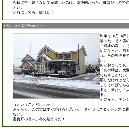
今日に持ち越さないで完成したのは、奇跡的だった。ヨコジ―の的確
とだ。
それにしても、疲れた！
■ 雪！ ｂｙ 富良野のオダジー
昨年は10月16
降った。その雪
「麓郷の森」に
めになった。麓
れ、その整理を
た。
何が起こっても
「あの時は、大
わらすしかない
応しなければな
しなければなら
ると、新たな「
る。
とにかく、テン
うということだ。ねッ！
おそらく、この雪はすぐ溶けると思うが、タイヤはスタッドレスに履
ない。
富良野の長～い冬の始まりだ！