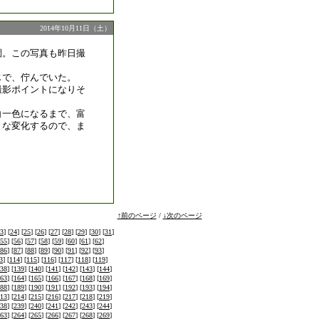
2014年10月11日（土）
園。この写真も昨日撮
じで、佇んでいた。
撮影ポイントになりそ
白一色になるまで、富
々な変化するので、ま
。
↑前のページ
/
↓次のページ
3
] [
24
] [
25
] [
26
] [
27
] [
28
] [
29
] [
30
] [
31
]
55
] [
56
] [
57
] [
58
] [
59
] [
60
] [
61
] [
62
]
86
] [
87
] [
88
] [
89
] [
90
] [
91
] [
92
] [
93
]
3
] [
114
] [
115
] [
116
] [
117
] [
118
] [
119
]
38
] [
139
] [
140
] [
141
] [
142
] [
143
] [
144
]
63
] [
164
] [
165
] [
166
] [
167
] [
168
] [
169
]
88
] [
189
] [
190
] [
191
] [
192
] [
193
] [
194
]
13
] [
214
] [
215
] [
216
] [
217
] [
218
] [
219
]
38
] [
239
] [
240
] [
241
] [
242
] [
243
] [
244
]
63
] [
264
] [
265
] [
266
] [
267
] [
268
] [
269
]