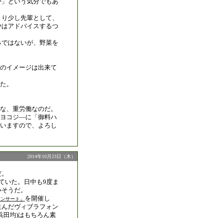
か」という気分でもあ
より少し先輩として、
少はアドバイスするつ
みではないが、野菜を
のイメージは出来て
た。
な、重労働なのだ。
ヨコジ―に「御料ハ
いますので、よろし
2014年10月23日（木）
だ。
ていた。日中も9度ま
いそうだ。
を開催し
コンサート」
生んだヴィブラフォン
浜田均)はもちろん素