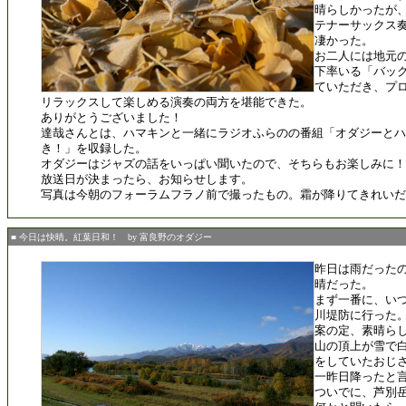
晴らしかったが
テナーサックス
凄かった。
お二人には地元
下率いる「バッ
ていただき、プ
リラックスして楽しめる演奏の両方を堪能できた。
ありがとうございました！
達哉さんとは、ハマキンと一緒にラジオふらのの番組「オダジーとハ
き！」を収録した。
オダジーはジャズの話をいっぱい聞いたので、そちらもお楽しみに！
放送日が決まったら、お知らせします。
写真は今朝のフォーラムフラノ前で撮ったもの。霜が降りてきれいだ
■ 今日は快晴。紅葉日和！ by 富良野のオダジー
昨日は雨だった
晴だった。
まず一番に、い
川堤防に行った
案の定、素晴ら
山の頂上が雪で
をしていたおじ
一昨日降ったと
ついでに、芦別