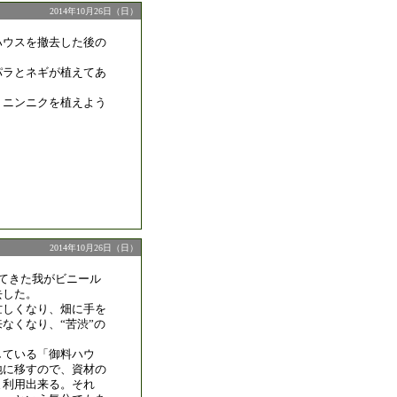
2014年10月26日（日）
ハウスを撤去した後の
パラとネギが植えてあ
、ニンニクを植えよう
2014年10月26日（日）
してきた我がビニール
去した。
忙しくなり、畑に手を
なくなり、“苦渋”の
している「御料ハウ
地に移すので、資材の
ま利用出来る。それ