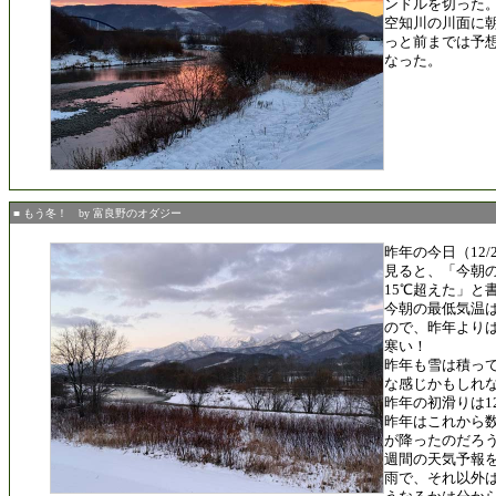
ンドルを切った
空知川の川面に
っと前までは予
なった。
■ もう冬！ by 富良野のオダジー
昨年の今日（12
見ると、「今朝
15℃超えた」と
今朝の最低気温は-5
ので、昨年より
寒い！
昨年も雪は積っ
な感じかもしれ
昨年の初滑りは1
昨年はこれから
が降ったのだろ
週間の天気予報
雨で、それ以外