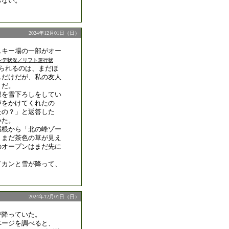
らない。
2024年12月01日（日）
スキー場の一部がオー
ンデ状況／リフト運行状
られるのは、まだほ
スだけだが、私の友人
うだ。
根を雪下ろしをしてい
声をかけてくれたの
たの？」と返答した
いた。
屋根から「北の峰ゾー
。まだ茶色の草が見え
のオープンはまだ先に
ドカンと雪が降って、
2024年12月01日（日）
が降っていた。
ページを調べると、