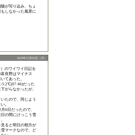
。
朝陽が写り込み、ちょ
想もしなかった風景に
2024年12月02日（月）
/2）のワイワイ日記を
の富良野はマイナス
書いてあった。
.2℃(07:46)だった
は下がらなかったが、
ていたので、同じよう
ない。
2月6日だったので、
数日の間にけっこう雪
う。
を見ると明日の朝方が
は雪マークなので、ど