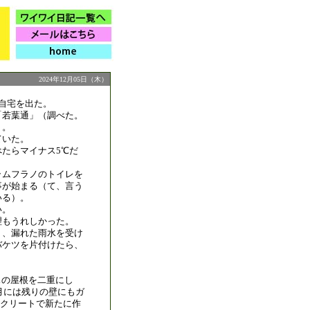
2024年12月05日（木）
自宅を出た。
「若葉通」（調べた。
）。
ていた。
たらマイナス5℃だ
ラムフラノのトイレを
事が始まる（て、言う
いる）。
い。
理もうれしかった。
り、漏れた雨水を受け
バケツを片付けたら、
スの屋根を二重にし
4月には残りの壁にもガ
クリートで新たに作