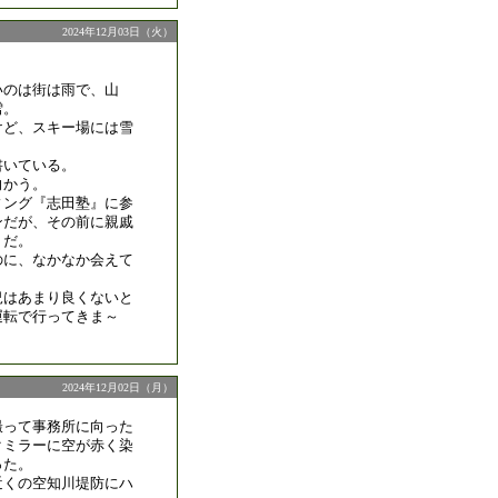
2024年12月03日（火）
いのは街は雨で、山
雪。
けど、スキー場には雪
。
書いている。
向かう。
ィング『志田塾』に参
ンだが、その前に親戚
りだ。
のに、なかなか会えて
況はあまり良くないと
運転で行ってきま～
2024年12月02日（月）
撮って事務所に向った
クミラーに空が赤く染
った。
近くの空知川堤防にハ