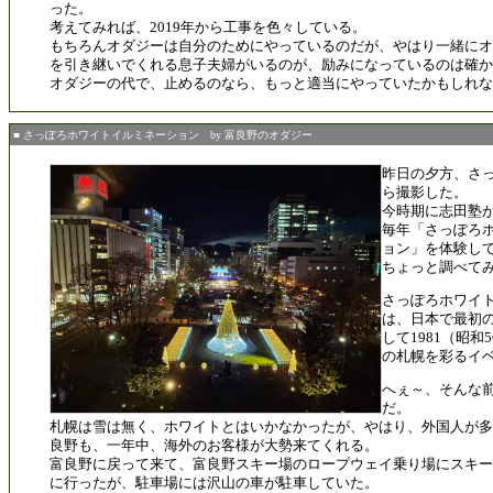
った。
考えてみれば、2019年から工事を色々している。
もちろんオダジーは自分のためにやっているのだが、やはり一緒にオ
を引き継いでくれる息子夫婦がいるのが、励みになっているのは確か
オダジーの代で、止めるのなら、もっと適当にやっていたかもしれな
■ さっぽろホワイトイルミネーション by 富良野のオダジー
昨日の夕方、さっ
ら撮影した。
今時期に志田塾が
毎年「さっぽろ
ョン」を体験し
ちょっと調べて
さっぽろホワイ
は、日本で最初
して1981（昭和
の札幌を彩るイ
へぇ～、そんな
だ。
札幌は雪は無く、ホワイトとはいかなかったが、やはり、外国人が多
良野も、一年中、海外のお客様が大勢来てくれる。
富良野に戻って来て、富良野スキー場のロープウェイ乗り場にスキー
に行ったが、駐車場には沢山の車が駐車していた。