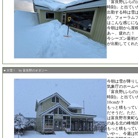
「富良野(ふらの) 
時刻)」と出てい
出勤する時は雪
が、フォーラム
はこんな感じに
今朝は朝から屋
あ～、疲れた！
今シーズン最初
が出動してくれ
■ 大雪！ by 富良野のオダジー
今朝は雪が降り
気象庁のホーム
「富良野(ふらの) 
時刻)」と出てい
10cmか？
もっと積もってい
だそうだ。ただ
は富良野市東町
のある北の峰地
もっと積もって
いや～、今週は