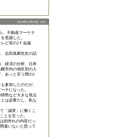
2024年12月04日（水）
から、不動産マーケテ
』を受講した。
レビ塔の2Ｆ会議
ら、志田真郷先生の話
。
治、経済の分析、日本
札幌市内の地区別の人
ど、あっと言う間の2
にも参加したのだが、
ピーチになった。
の情勢など大きな視点
ことは必要だし、私な
て「誠実」に働くこ
ことを言った。
は的外れの内容だっ
間違いないと思って