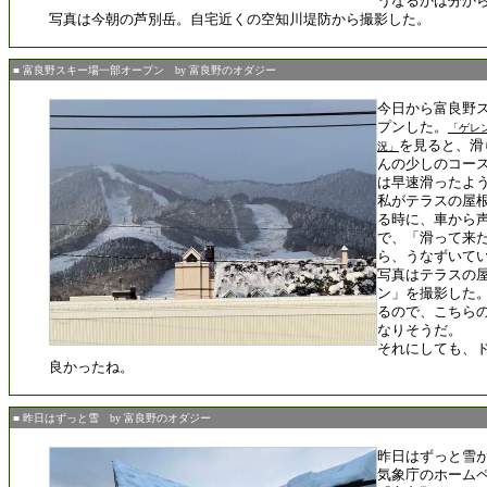
うなるかは分か
写真は今朝の芦別岳。自宅近くの空知川堤防から撮影した。
■ 富良野スキー場一部オープン by 富良野のオダジー
今日から富良野
プンした。
「ゲレ
を見ると、滑
況」
んの少しのコー
は早速滑ったよ
私がテラスの屋
る時に、車から
で、「滑って来
ら、うなずいて
写真はテラスの
ン」を撮影した
るので、こちら
なりそうだ。
それにしても、
良かったね。
■ 昨日はずっと雪 by 富良野のオダジー
昨日はずっと雪
気象庁のホーム