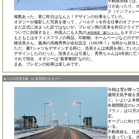
不動産関係では
りがあったり、
ク（インフォシ
複数あった。更に昨日はなんと！デザインの仕事をしていた。
オダジーが撮影した写真を使って、ノベルティを作る仕事のオファー
まだ正式に決まった訳ではないが、プレゼン用の見本を昨日クライ
ついでに自慢すると、外国人にも人気の
もオダジ
村田鳴雪「書Tシャツ」
もともとはオフィスフラノの商品、印刷物、ホームページなどのデザ
橋浩美さん、義弟の高橋秀男が会社設立（1983年！）当時から担当
ただ、書Tシャツをデザインする時に、浩美さんは体調を崩していた
デザインしたのだった。浩美さんは引退し、秀男ちゃんは8年前に亡
それで現在、オダジーは“孤軍奮闘”なのだ。
まあ、プレゼンの結果は楽しみです。
■ ふらの五条大橋 by 富良野のオダジー
今朝は雪が降っ
週間天気予報を
く。いよいよ本
冬期間限定のレ
フラノ」は12月
定。
オープンに向け
いる。
不動産組も、仕
を送っている。