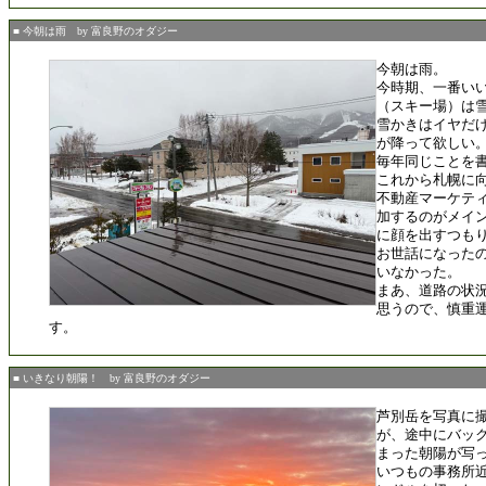
■ 今朝は雨 by 富良野のオダジー
今朝は雨。
今時期、一番い
（スキー場）は
雪かきはイヤだ
が降って欲しい
毎年同じことを
これから札幌に
不動産マーケテ
加するのがメイ
に顔を出すつも
お世話になった
いなかった。
まあ、道路の状
思うので、慎重
す。
■ いきなり朝陽！ by 富良野のオダジー
芦別岳を写真に
が、途中にバッ
まった朝陽が写
いつもの事務所