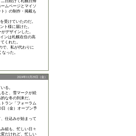
、二日続けて札幌日帰
ホームページとマイソ
ート）の制作・掲載も
を受けていたのだ。
アント様に届けた。
ーがデザインした。
インは札幌在住の高
してくれた。
ので、私が代わりに
くなった。
2024年11月29日（金）
ている。
見ると、雪マークが続
格的な冬の到来だ。
ストラン「フォーラム
20日（金）オープン予
て、仕込みが始まって
込み組も、忙しい日々
大変だけれど、忙しい