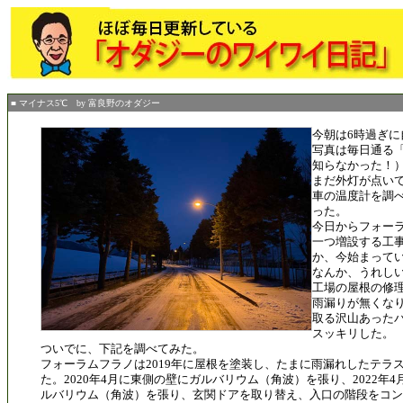
■ マイナス5℃ by 富良野のオダジー
今朝は6時過ぎに
写真は毎日通る
知らなかった！
まだ外灯が点い
車の温度計を調べ
った。
今日からフォー
一つ増設する工
か、今始まって
なんか、うれし
工場の屋根の修
雨漏りが無くな
取る沢山あった
スッキリした。
ついでに、下記を調べてみた。
フォーラムフラノは2019年に屋根を塗装し、たまに雨漏れしたテラ
た。2020年4月に東側の壁にガルバリウム（角波）を張り、2022年
ルバリウム（角波）を張り、玄関ドアを取り替え、入口の階段をコン