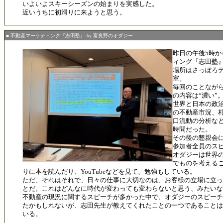
いよいよスキーシーズンの始まりを実感した。
近いうちに初滑りに来ようと思う。
■ 不動産マーケティング『志田塾』 by 富良野のオダジー
昨日の午後5時
ィング『志田塾
場所はさっぽろテ
室。
毎回のことなが
の内容は“濃い”
世界と日本の政
の不動産市況、
口流動の分析な
時間だった。
その後の懇親会
参加者全員のス
オダジーは世界
でものを考える
りに本を読んだり、YouTubeなどを見て、勉強もしている。
ただ、それはそれで、日々の仕事に大切なのは、お客様の立場に立っ
とだ。これはどんなに時代が変わっても変わらないと思う、みたいな
不動産の現況に関するスピーチが多かった中で、オダジーのスピーチ
たかもしれないが、志田先生が教えてくれたことの一つであることは
いる。