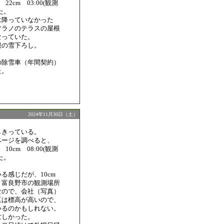
22cm 03:00(観測
た。
は降っていなかった
フラノのテラスの屋根
なっていた。
根の雪下ろし。
の除雪車（年間契約）
た。
2024年11月30日（土）
しきっている。
ページを調べると、
10cm 08:00(観測
た。
る感じだが、10cm
、富良野市の観測場所
なので、会社（写真）
区は標高が高いので、
いるのかもしれない。
忙しかった。