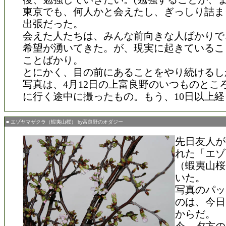
東京でも、何人かと会えたし、ぎっしり詰ま
出張だった。
会えた人たちは、みんな前向きな人ばかりで
希望が湧いてきた。が、現実に起きているこ
ことばかり。
とにかく、目の前にあることをやり続けるし
写真は、4月12日の上富良野のいつものとこ
に行く途中に撮ったもの。もう、10日以上
■ エゾヤマザクラ（蝦夷山桜） by富良野のオダジー
先日友人が
れた「エゾ
（蝦夷山桜
いた。
写真のパッ
のは、今日
からだ。