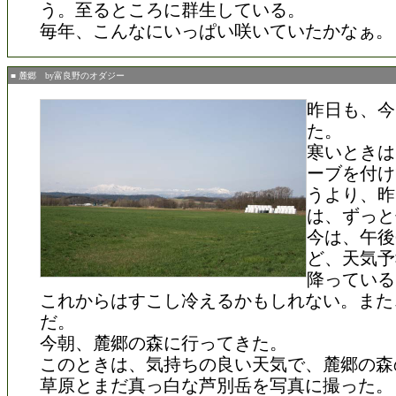
う。至るところに群生している。
毎年、こんなにいっぱい咲いていたかなぁ。
■ 麓郷 by富良野のオダジー
昨日も、今
た。
寒いときは
ーブを付け
うより、昨
は、ずっと
今は、午後
ど、天気予
降っている
これからはすこし冷えるかもしれない。また
だ。
今朝、麓郷の森に行ってきた。
このときは、気持ちの良い天気で、麓郷の森
草原とまだ真っ白な芦別岳を写真に撮った。