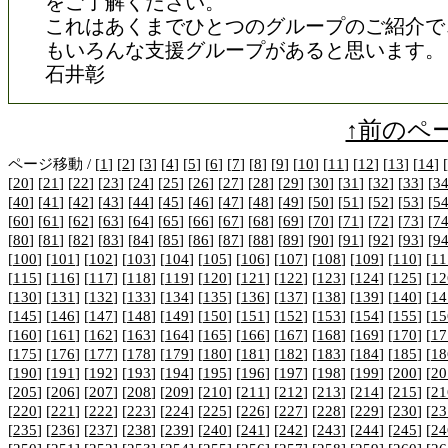
をご了解ください。
これはあくまでひとつのグループのご紹介で
もいろんな支援グループがあると思います。
石井彰
↑前のペ
ページ移動 / [
1
] [
2
] [
3
] [
4
] [
5
] [
6
] [
7
] [
8
] [
9
] [
10
] [
11
] [
12
] [
13
] [
14
] [
[
20
] [
21
] [
22
] [
23
] [
24
] [
25
] [
26
] [
27
] [
28
] [
29
] [
30
] [
31
] [
32
] [
33
] [
3
[
40
] [
41
] [
42
] [
43
] [
44
] [
45
] [
46
] [
47
] [
48
] [
49
] [
50
] [
51
] [
52
] [
53
] [
5
[
60
] [
61
] [
62
] [
63
] [
64
] [
65
] [
66
] [
67
] [
68
] [
69
] [
70
] [
71
] [
72
] [
73
] [
7
[
80
] [
81
] [
82
] [
83
] [
84
] [
85
] [
86
] [
87
] [
88
] [
89
] [
90
] [
91
] [
92
] [
93
] [
9
[
100
] [
101
] [
102
] [
103
] [
104
] [
105
] [
106
] [
107
] [
108
] [
109
] [
110
] [
11
[
115
] [
116
] [
117
] [
118
] [
119
] [
120
] [
121
] [
122
] [
123
] [
124
] [
125
] [
12
[
130
] [
131
] [
132
] [
133
] [
134
] [
135
] [
136
] [
137
] [
138
] [
139
] [
140
] [
14
[
145
] [
146
] [
147
] [
148
] [
149
] [
150
] [
151
] [
152
] [
153
] [
154
] [
155
] [
15
[
160
] [
161
] [
162
] [
163
] [
164
] [
165
] [
166
] [
167
] [
168
] [
169
] [
170
] [
17
[
175
] [
176
] [
177
] [
178
] [
179
] [
180
] [
181
] [
182
] [
183
] [
184
] [
185
] [
18
[
190
] [
191
] [
192
] [
193
] [
194
] [
195
] [
196
] [
197
] [
198
] [
199
] [
200
] [
20
[
205
] [
206
] [
207
] [
208
] [
209
] [
210
] [
211
] [
212
] [
213
] [
214
] [
215
] [
21
[
220
] [
221
] [
222
] [
223
] [
224
] [
225
] [
226
] [
227
] [
228
] [
229
] [
230
] [
23
[
235
] [
236
] [
237
] [
238
] [
239
] [
240
] [
241
] [
242
] [
243
] [
244
] [
245
] [
24