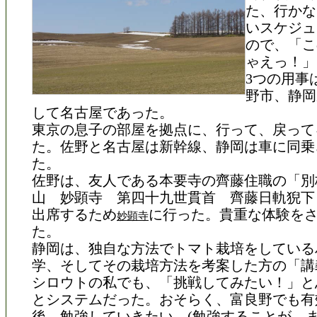
た、行かな
いスケジュ
ので、「こ
ゃえっ！」
3つの用事
野市、静岡
して名古屋であった。
東京の息子の部屋を拠点に、行って、戻って
た。佐野と名古屋は新幹線、静岡は車に同乗
た。
佐野は、友人である本要寺の齊藤住職の「別
山 妙顕寺 第四十九世貫首 齊藤日軌猊下
出席するため
に行った。貴重な体験を
妙顕寺
た。
静岡は、独自な方法でトマト栽培をしている
学、そしてその栽培方法を考案した方の「講
シロウトの私でも、「挑戦してみたい！」と
とシステムだった。おそらく、富良野でも有
後、勉強していきたい。(勉強することが、ま