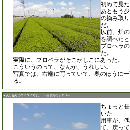
初めて見た
あともう少
の摘み取り
だ。
以前、畑の
を調べたと
プロペラの
た。
実際に、プロペラがそこかしこにあった。
こういうのって、なんか、うれしい。
写真では、右端に写っていて、奥のほうに一
る。
■ 久し振りのワイワイです。 by富良野のオダジー
ちょっと長
いた。
用事が、偶
て、戻って