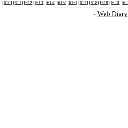
[
610
] [
611
] [
612
] [
613
] [
614
] [
615
] [
616
] [
617
] [
618
] [
619
] [
620
] [
62
-
Web Diary 