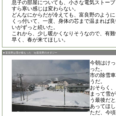
息子の部屋についても、小さな電気ストーブ
すら寒い感じは変わらない。
どんなにからだが冷えても、富良野のように
くっ付いて、一度、身体の芯まで温まれば良
いがずっと続いた。
これから、少し暖かくなりそうなので、有難
早く、春が来てほしい。
■ 富良野は雪が積もった by富良野のオダジー
今朝はけっ
った。
市の除雪車
うだ。
おそらく、
まって雪が
う最後だと
あってほし
ただ、今頃