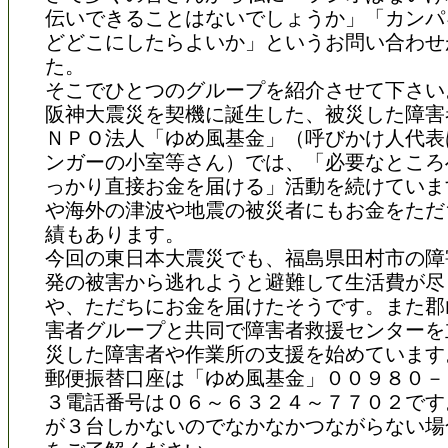
伝いできることはないでしょうか」「カンパ
どどこにしたらよいか」というお問い合わせ
た。
そこでひとつのグループを紹介させて下さい
阪神大震災を契機に誕生した、被災した障害
ＮＰＯ法人「ゆめ風基金」（呼びかけ人代表
ンガーの小室等さん）では、「必要なところ
っかり直接お金を届ける」活動を続けていま
や海外の津波や地震の被災者にもお金をただ
績もあります。
今回の東日本大震災でも、福島県田村市の障
発の被害から逃れようと避難して生活費が尽
や、ただちにお金を届けたそうです。また郡
害者グループと共同で障害者救援センターを
災した障害者や作業所の支援を始めています
郵便振替口座は「ゆめ風基金」００９８０－
３電話番号は０６～６３２４～７７０２です
が３台しかないのでなかなかつながらない場