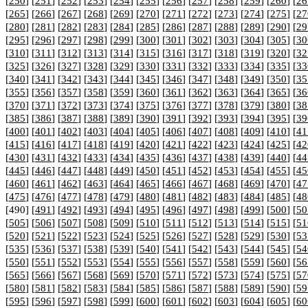
[
250
] [
251
] [
252
] [
253
] [
254
] [
255
] [
256
] [
257
] [
258
] [
259
] [
260
] [
26
[
265
] [
266
] [
267
] [
268
] [
269
] [
270
] [
271
] [
272
] [
273
] [
274
] [
275
] [
27
[
280
] [
281
] [
282
] [
283
] [
284
] [
285
] [
286
] [
287
] [
288
] [
289
] [
290
] [
29
[
295
] [
296
] [
297
] [
298
] [
299
] [
300
] [
301
] [
302
] [
303
] [
304
] [
305
] [
30
[
310
] [
311
] [
312
] [
313
] [
314
] [
315
] [
316
] [
317
] [
318
] [
319
] [
320
] [
32
[
325
] [
326
] [
327
] [
328
] [
329
] [
330
] [
331
] [
332
] [
333
] [
334
] [
335
] [
33
[
340
] [
341
] [
342
] [
343
] [
344
] [
345
] [
346
] [
347
] [
348
] [
349
] [
350
] [
35
[
355
] [
356
] [
357
] [
358
] [
359
] [
360
] [
361
] [
362
] [
363
] [
364
] [
365
] [
36
[
370
] [
371
] [
372
] [
373
] [
374
] [
375
] [
376
] [
377
] [
378
] [
379
] [
380
] [
38
[
385
] [
386
] [
387
] [
388
] [
389
] [
390
] [
391
] [
392
] [
393
] [
394
] [
395
] [
39
[
400
] [
401
] [
402
] [
403
] [
404
] [
405
] [
406
] [
407
] [
408
] [
409
] [
410
] [
41
[
415
] [
416
] [
417
] [
418
] [
419
] [
420
] [
421
] [
422
] [
423
] [
424
] [
425
] [
42
[
430
] [
431
] [
432
] [
433
] [
434
] [
435
] [
436
] [
437
] [
438
] [
439
] [
440
] [
44
[
445
] [
446
] [
447
] [
448
] [
449
] [
450
] [
451
] [
452
] [
453
] [
454
] [
455
] [
45
[
460
] [
461
] [
462
] [
463
] [
464
] [
465
] [
466
] [
467
] [
468
] [
469
] [
470
] [
47
[
475
] [
476
] [
477
] [
478
] [
479
] [
480
] [
481
] [
482
] [
483
] [
484
] [
485
] [
48
[490] [
491
] [
492
] [
493
] [
494
] [
495
] [
496
] [
497
] [
498
] [
499
] [
500
] [
50
[
505
] [
506
] [
507
] [
508
] [
509
] [
510
] [
511
] [
512
] [
513
] [
514
] [
515
] [
51
[
520
] [
521
] [
522
] [
523
] [
524
] [
525
] [
526
] [
527
] [
528
] [
529
] [
530
] [
53
[
535
] [
536
] [
537
] [
538
] [
539
] [
540
] [
541
] [
542
] [
543
] [
544
] [
545
] [
54
[
550
] [
551
] [
552
] [
553
] [
554
] [
555
] [
556
] [
557
] [
558
] [
559
] [
560
] [
56
[
565
] [
566
] [
567
] [
568
] [
569
] [
570
] [
571
] [
572
] [
573
] [
574
] [
575
] [
57
[
580
] [
581
] [
582
] [
583
] [
584
] [
585
] [
586
] [
587
] [
588
] [
589
] [
590
] [
59
[
595
] [
596
] [
597
] [
598
] [
599
] [
600
] [
601
] [
602
] [
603
] [
604
] [
605
] [
60