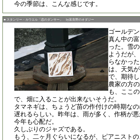
今の季節は、こんな感じです。
■ スタンリー・カウエル「恋のダンサー」 by富良野のオダジー
ゴールデン
真ん中の富
った。雪の
ようだが、
らなかった
は、天気が
で、期待し
農家の方の
も、ここの
で、畑に入ることが出来ないそうだ。
タマネギは、ちょうど苗の作付けの時期なの
遅れるらしい。昨年は、雨が多く、作柄が悪
今年も心配だ。
久しぶりのジャズである。
もう、二ヶ月ぐらいになるが、ピアニストの