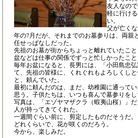
友人なので
軽に行ける
い。
父が亡くな
年の7月だが、それまでのお墓参りは、両親
任せっぱなしだった。
先祖のお墓が街からちょっと離れていたこと
盆などは仕事の関係でずっと忙しかったこと
毎年お盆になると、長男には、「小田島忠弘
て、先祖の皆様に、くれぐれもよろしくしと
と、頼んでいた。
最初に頼んだのは、まだ、幼稚園に通ってい
思う。子供たちは、いつも喜んで墓参りをし
写真は、「エゾヤマザクラ（蝦夷山桜）」だ
人が持ってきてくれた。
一週間ぐらい前に、剪定したものだそうだ。
どれくらいで、花が咲くのだろう。
今から、楽しみだ。