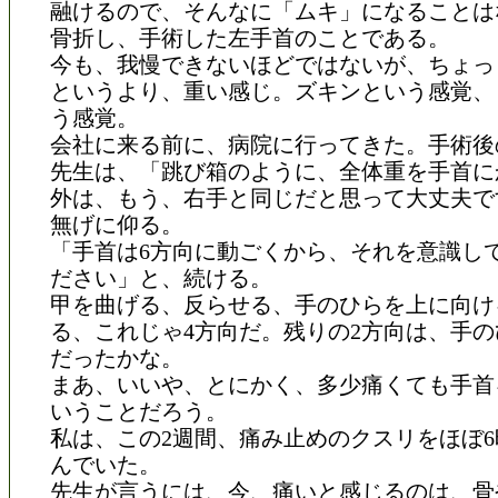
融けるので、そんなに「ムキ」になることは
骨折し、手術した左手首のことである。
今も、我慢できないほどではないが、ちょっ
というより、重い感じ。ズキンという感覚、
う感覚。
会社に来る前に、病院に行ってきた。手術後
先生は、「跳び箱のように、全体重を手首に
外は、もう、右手と同じだと思って大丈夫で
無げに仰る。
「手首は6方向に動ごくから、それを意識し
ださい」と、続ける。
甲を曲げる、反らせる、手のひらを上に向け
る、これじゃ4方向だ。残りの2方向は、手
だったかな。
まあ、いいや、とにかく、多少痛くても手首
いうことだろう。
私は、この2週間、痛み止めのクスリをほぼ
んでいた。
先生が言うには、今、痛いと感じるのは、骨