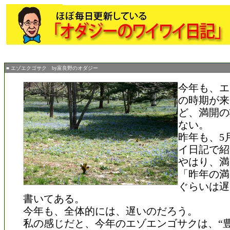
■ エゾエクゴサク by富良野のオダジー
今年も、エ
の時期が来
ど、満開の
ない。
昨年も、5
イ日記で紹
やはり、満
「昨年の満
ぐらいは遅
書いてある。
今年も、全体的には、遅いのだろう。
私の感じだと、今年のエゾエンゴサクは、“豊