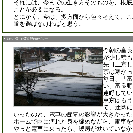
それには、今までの生き方そのものを、根底
ことが必要になる。
とにかく、今は、多方面から色々考えて、こ
道を選ばなければと思う。
■ また、雪 by富良野のオダジー
今朝の富良
が少し積も
先日上京し
京は寒かっ
毎日、「富
い、富良野
連呼してい
東京はもう
て、迂闊に
いったのと、電車の節電の影響が大きかった
ホームで雨に濡れた身を縮めながら、電車を
やっと電車に乗ったら、暖房が効いていなか