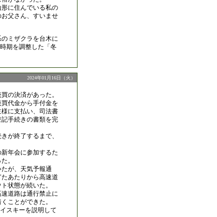
山形に住んでいる私の
のお父さん、すいませ
系のミザクラを台木に
時期を調整した「冬
2024年01月16日（火）
売買の決済があった。
売買代金から手付金を
主様に支払い、司法書
登記手続きの書類を完
続きが終了するまで、
の新年会に参加するた
った。
いたが、天気予報通
ぎたあたりから高速道
ウト状態が続いた。
高速道路は通行禁止に
着くことができた。
イスキーを説明して