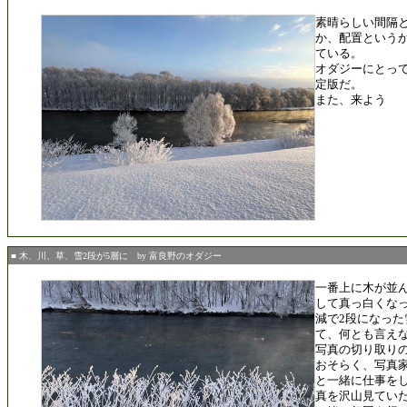
素晴らしい間隔
か、配置という
ている。
オダジーにとっ
定版だ。
また、来よう
■ 木、川、草、雪2段が5層に by 富良野のオダジー
一番上に木が並
して真っ白くな
減で2段になった
て、何とも言え
写真の切り取り
おそらく、写真
と一緒に仕事を
真を沢山見てい