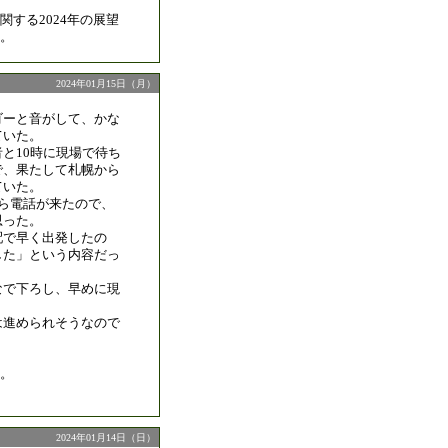
する2024年の展望
。
2024年01月15日（月）
ゴーと音がして、かな
ていた。
と10時に現場で待ち
で、果たして札幌から
ていた。
から電話が来たので、
思った。
配で早く出発したの
した」という内容だっ
なで下ろし、早めに現
。
は進められそうなので
。
2024年01月14日（日）