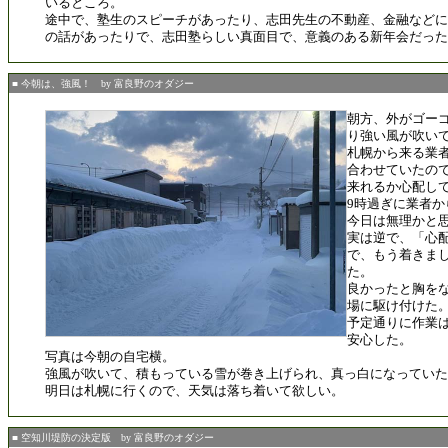
いるところ。
途中で、塾生のスピーチがあったり、志田先生の不動産、金融などに関
の話があったりで、志田塾らしい真面目で、意義のある新年会だった
■ 今朝は、強風！ by 富良野のオダジー
朝方、外がゴー
り強い風が吹い
札幌から来る業者
合わせていたの
来れるか心配し
9時過ぎに業者
今日は無理かと
実は逆で、「心
で、もう着きま
た。
良かったと胸を
場に駆け付けた
予定通りに作業
安心した。
写真は今朝の自宅横。
強風が吹いて、積もっている雪が巻き上げられ、真っ白になっていた
明日は札幌に行くので、天気は落ち着いて欲しい。
■ 空知川堤防の決定版 by 富良野のオダジー