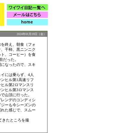
2024年01月19日（金）
除を終え、朝食（フォ
ナ、干柿、黒ニンニク
ルト、コーヒー）を食
前だった。
間になったので、スキ
。
ェイには乗らず、4人
ウンヒル第1高速リフ
ンヒル第2ロマンスリ
ウンヒル第3ロマンス
いで山頂に行った。
ゲレンデのコンディシ
ダジーも今シーズンの
慣れた感じで、スムー
てきたところを撮