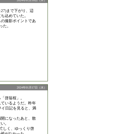
2024年01月18日（木）
07:27)まで下がり、辺
立ち込めていた。
もの撮影ポイントであ
った。
2024年01月17日（水）
る「啓翁桜」。
れているようだ。昨年
ワイ日記を見ると、満
。
満開になったあと、散
ない。
も忙しく、ゆっくり啓
余裕がなかった。