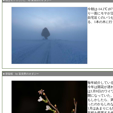
■ 朝はモヤっていた by 富良野のオダジー
今朝は-14.2℃ (
り一面にモヤが
自宅近くのいつ
る、1本の木に行
■ 啓翁桜 by 富良野のオダジー
毎年紹介してい
今年は開花が遅
は1月9日のワイ
開になっていた
もしかしたら、
ったのかもしれ
1月はあまりに
翁桜を鑑賞する