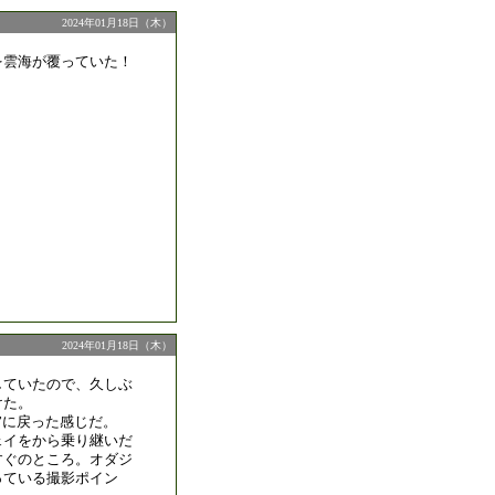
2024年01月18日（木）
を雲海が覆っていた！
2024年01月18日（木）
していたので、久しぶ
けた。
”に戻った感じだ。
ェイをから乗り継いだ
すぐのところ。オダジ
っている撮影ポイン