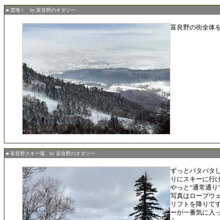
■ 雲海！ by 富良野のオダジー
富良野の街全体
■ 富良野スキー場 by 富良野のオダジー
ずっとバタバタ
りにスキーに行
やっと“通常通り
写真はロープウ
リフトを降りて
ーが一番気に入