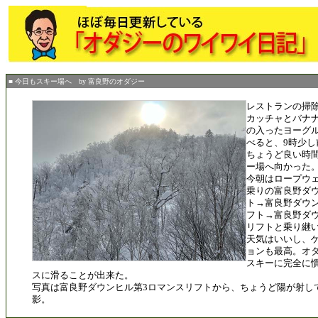
■ 今日もスキー場へ by 富良野のオダジー
レストランの掃
カッチャとバナ
の入ったヨーグ
べると、9時少し
ちょうど良い時
ー場へ向かった
今朝はロープウ
乗りの富良野ダ
ト→富良野ダウ
フト→富良野ダ
リフトと乗り継
天気はいいし、
ョンも最高。オ
スキーに完全に
スに滑ることが出来た。
写真は富良野ダウンヒル第3ロマンスリフトから、ちょうど陽が射し
影。