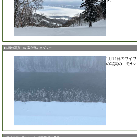
ト。
■ 5層の写真 by 富良野のオダジー
1月14日のワイ
の写真の、モヤ