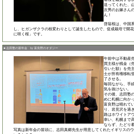
送ってくれた、
次男のお嫁さん
ん！
啓翁桜は、中国
し、ヒガンザクラの枝変わりとして誕生したもので、促成栽培で開花
に咲く桜」です。
■ 志田塾の新年会 by 富良野のオダジー
午前中は不動産
買主様が残金（
引いた額）を売
士が所有権移転
了させる。
毎回ながら、手
気を抜けない。
その後、志田塾
めに札幌に向か
富良野は晴れて
り、岩見沢を過
路はホワイトア
幸い、札幌まで
ならず、たどり
写真は新年会の冒頭に、志田真郷先生が用意してくれたイギリスのウ