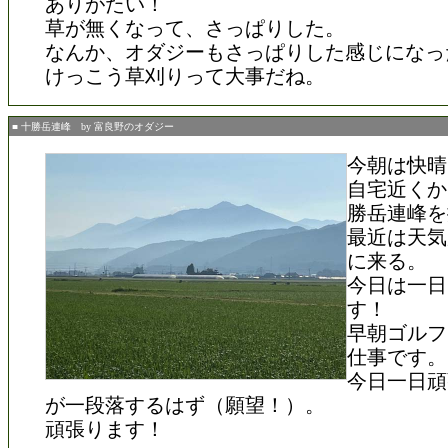
ありがたい！
草が無くなって、さっぱりした。
なんか、オダジーもさっぱりした感じになっ
けっこう草刈りって大事だね。
■ 十勝岳連峰 by 富良野のオダジー
今朝は快晴
自宅近くか
勝岳連峰を
最近は天気
に来る。
今日は一日
す！
早朝ゴルフ
仕事です。
今日一日頑
が一段落するはず（願望！）。
頑張ります！