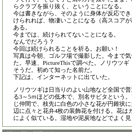
らクラブを振り抜く、ということになる。
今は書きながら、そのように身体が反応でき
けられれば、物凄いことになる（高スコアが
ある。
今までは、続けられてないことになる。
なんでだろう？
今回は続けられることを祈る。お願い！
写真は今朝、ゴルフ場で撮影した。今まで気
た。早速、PictureThisで調べた。ノリウツ
そうだ。初めて知った名前だ。
下記は、インターネットに出ていた。
ノリウツギは日当りのよい山地など全国で普
る3～5ｍほどの低木で、別名サビタという
じ仲間で、枝先に白色の小さな花が円錐状に
辺に点々と花弁4枚の装飾花を付ける。花は
によく似ている。湿地や泥炭地などでよく見