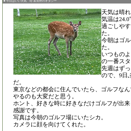
■ 今日はいい天気 by 富良野のオダジー
天気は晴れ
気温は24.0℃
過ごしやす
た。
今朝はゴル
た。
いつものよ
の一番スタ
先週はずっ
ので、9日
だ。
東京などの都会に住んでいたら、ゴルフなん
やるのも大変だと思う。
ホント、好きな時に好きなだけゴルフが出来
感謝です。
写真は今朝のゴルフ場にいたシカ。
カメラに顔を向けてくれた。