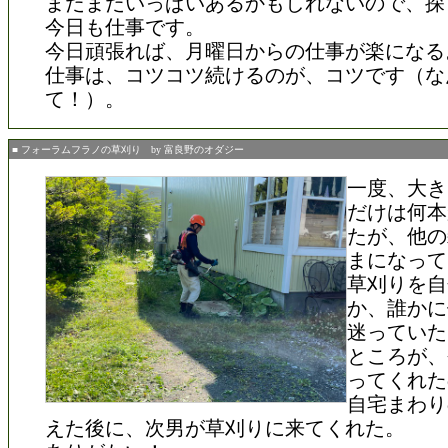
まだまだいっぱいあるかもしれないので、探
今日も仕事です。
今日頑張れば、月曜日からの仕事が楽になる
仕事は、コツコツ続けるのが、コツです（な
て！）。
■ フォーラムフラノの草刈り by 富良野のオダジー
一度、大き
だけは何本
たが、他の
まになって
草刈りを自
か、誰かに
迷っていた
ところが、
ってくれた
自宅まわり
えた後に、次男が草刈りに来てくれた。