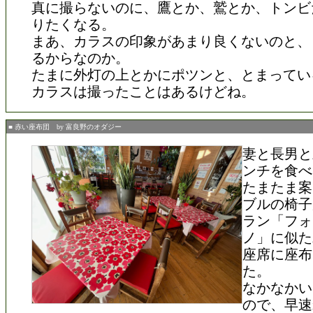
真に撮らないのに、鷹とか、鷲とか、トンビ
りたくなる。
まあ、カラスの印象があまり良くないのと、
るからなのか。
たまに外灯の上とかにポツンと、とまってい
カラスは撮ったことはあるけどね。
■ 赤い座布団 by 富良野のオダジー
妻と長男と
ンチを食べ
たまたま案
ブルの椅子
ラン「フォ
ノ」に似た
座席に座布
た。
なかなかい
ので、早速i