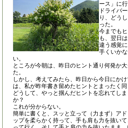
ース」に行
ドライバー
り、どうし
った。
今までもヒ
も、翌日は
違う感覚に
手くいかな
い。
ところが今朝は、昨日のヒント通り何発か大
た。
しかし、考えてみたら、昨日から今日にかけ
は、私が昨年書き留めたヒントとまったく同
どうして、やっと掴んだヒントを忘れてしま
か？
これが分からない。
簡単に書くと、スッと立って（力まず）アド
ップを柔らかく持って、手も肩も力を抜いて
って行く。そして手と肩の力を抜いたまま、