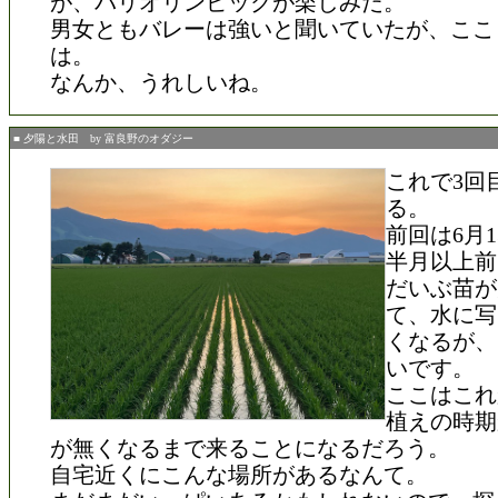
が、パリオリンピックが楽しみだ。
男女ともバレーは強いと聞いていたが、ここ
は。
なんか、うれしいね。
■ 夕陽と水田 by 富良野のオダジー
これで3回
る。
前回は6月
半月以上前
だいぶ苗が
て、水に写
くなるが、
いです。
ここはこれ
植えの時期
が無くなるまで来ることになるだろう。
自宅近くにこんな場所があるなんて。