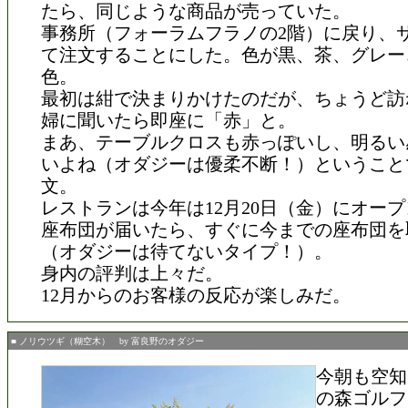
たら、同じような商品が売っていた。
事務所（フォーラムフラノの2階）に戻り、
て注文することにした。色が黒、茶、グレー
色。
最初は紺で決まりかけたのだが、ちょうど訪
婦に聞いたら即座に「赤」と。
まあ、テーブルクロスも赤っぽいし、明るい
いよね（オダジーは優柔不断！）ということ
文。
レストランは今年は12月20日（金）にオー
座布団が届いたら、すぐに今までの座布団を
（オダジーは待てないタイプ！）。
身内の評判は上々だ。
12月からのお客様の反応が楽しみだ。
■ ノリウツギ（糊空木） by 富良野のオダジー
今朝も空知
の森ゴルフ