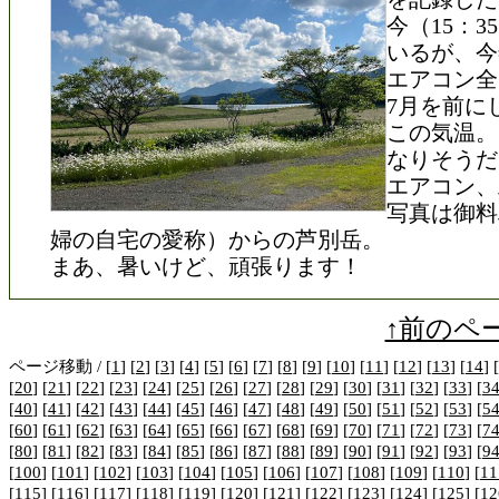
今（15：
いるが、今
エアコン全
7月を前に
この気温。
なりそうだ
エアコン、
写真は御料
婦の自宅の愛称）からの芦別岳。
まあ、暑いけど、頑張ります！
↑前のペ
ページ移動 / [
1
] [
2
] [
3
] [
4
] [
5
] [
6
] [
7
] [
8
] [
9
] [
10
] [
11
] [
12
] [
13
] [
14
] [
[
20
] [
21
] [
22
] [
23
] [
24
] [
25
] [
26
] [
27
] [
28
] [
29
] [
30
] [
31
] [
32
] [
33
] [
3
[
40
] [
41
] [
42
] [
43
] [
44
] [
45
] [
46
] [
47
] [
48
] [
49
] [
50
] [
51
] [
52
] [
53
] [
5
[
60
] [
61
] [
62
] [
63
] [
64
] [
65
] [
66
] [
67
] [
68
] [
69
] [
70
] [
71
] [
72
] [
73
] [
7
[
80
] [
81
] [
82
] [
83
] [
84
] [
85
] [
86
] [
87
] [
88
] [
89
] [
90
] [
91
] [
92
] [
93
] [
9
[
100
] [
101
] [
102
] [
103
] [
104
] [
105
] [
106
] [
107
] [
108
] [
109
] [
110
] [
11
[
115
] [
116
] [
117
] [
118
] [
119
] [
120
] [
121
] [
122
] [
123
] [
124
] [
125
] [
12