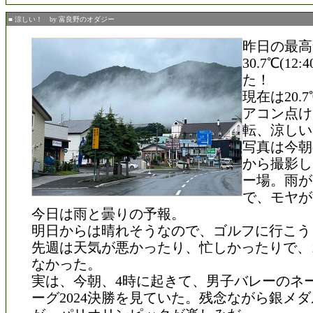
■ 涼しい！ by 富良野のオダジー
昨日の最高
30.7℃(12
た！
現在は20.
アコン点け
転、涼しい
写真は今朝
から撮影し
ー場。雨が
で、モヤが
今日は雨と曇りの予報。
明日からは晴れそうなので、ゴルフに行こう
先週は天気が悪かったり、忙しかったりで、
なかった。
実は、今朝、4時に起きて、男子バレーのネ
ーグ2024決勝を見ていた。残念ながら銀メ