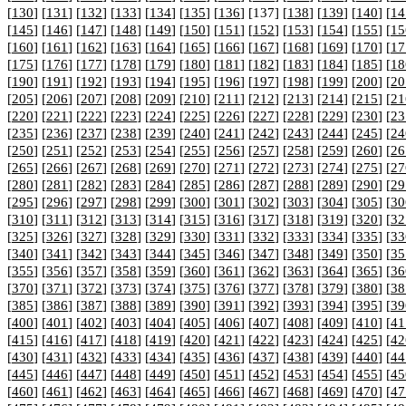
[
130
] [
131
] [
132
] [
133
] [
134
] [
135
] [
136
] [137] [
138
] [
139
] [
140
] [
14
[
145
] [
146
] [
147
] [
148
] [
149
] [
150
] [
151
] [
152
] [
153
] [
154
] [
155
] [
15
[
160
] [
161
] [
162
] [
163
] [
164
] [
165
] [
166
] [
167
] [
168
] [
169
] [
170
] [
17
[
175
] [
176
] [
177
] [
178
] [
179
] [
180
] [
181
] [
182
] [
183
] [
184
] [
185
] [
18
[
190
] [
191
] [
192
] [
193
] [
194
] [
195
] [
196
] [
197
] [
198
] [
199
] [
200
] [
20
[
205
] [
206
] [
207
] [
208
] [
209
] [
210
] [
211
] [
212
] [
213
] [
214
] [
215
] [
21
[
220
] [
221
] [
222
] [
223
] [
224
] [
225
] [
226
] [
227
] [
228
] [
229
] [
230
] [
23
[
235
] [
236
] [
237
] [
238
] [
239
] [
240
] [
241
] [
242
] [
243
] [
244
] [
245
] [
24
[
250
] [
251
] [
252
] [
253
] [
254
] [
255
] [
256
] [
257
] [
258
] [
259
] [
260
] [
26
[
265
] [
266
] [
267
] [
268
] [
269
] [
270
] [
271
] [
272
] [
273
] [
274
] [
275
] [
27
[
280
] [
281
] [
282
] [
283
] [
284
] [
285
] [
286
] [
287
] [
288
] [
289
] [
290
] [
29
[
295
] [
296
] [
297
] [
298
] [
299
] [
300
] [
301
] [
302
] [
303
] [
304
] [
305
] [
30
[
310
] [
311
] [
312
] [
313
] [
314
] [
315
] [
316
] [
317
] [
318
] [
319
] [
320
] [
32
[
325
] [
326
] [
327
] [
328
] [
329
] [
330
] [
331
] [
332
] [
333
] [
334
] [
335
] [
33
[
340
] [
341
] [
342
] [
343
] [
344
] [
345
] [
346
] [
347
] [
348
] [
349
] [
350
] [
35
[
355
] [
356
] [
357
] [
358
] [
359
] [
360
] [
361
] [
362
] [
363
] [
364
] [
365
] [
36
[
370
] [
371
] [
372
] [
373
] [
374
] [
375
] [
376
] [
377
] [
378
] [
379
] [
380
] [
38
[
385
] [
386
] [
387
] [
388
] [
389
] [
390
] [
391
] [
392
] [
393
] [
394
] [
395
] [
39
[
400
] [
401
] [
402
] [
403
] [
404
] [
405
] [
406
] [
407
] [
408
] [
409
] [
410
] [
41
[
415
] [
416
] [
417
] [
418
] [
419
] [
420
] [
421
] [
422
] [
423
] [
424
] [
425
] [
42
[
430
] [
431
] [
432
] [
433
] [
434
] [
435
] [
436
] [
437
] [
438
] [
439
] [
440
] [
44
[
445
] [
446
] [
447
] [
448
] [
449
] [
450
] [
451
] [
452
] [
453
] [
454
] [
455
] [
45
[
460
] [
461
] [
462
] [
463
] [
464
] [
465
] [
466
] [
467
] [
468
] [
469
] [
470
] [
47