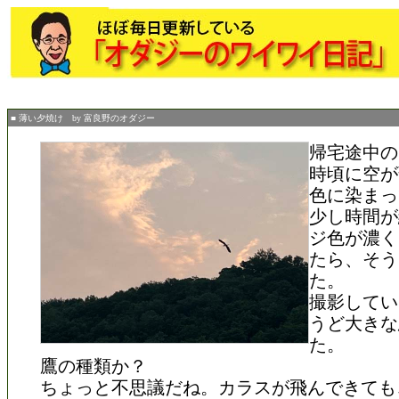
■ 薄い夕焼け by 富良野のオダジー
帰宅途中の
時頃に空が
色に染まっ
少し時間が
ジ色が濃く
たら、そう
た。
撮影してい
うど大きな
た。
鷹の種類か？
ちょっと不思議だね。カラスが飛んできても