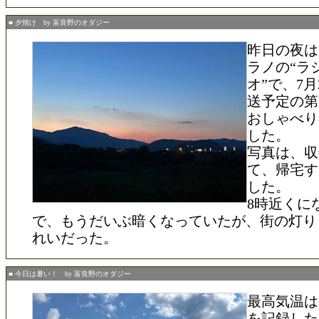
■ 夕焼け by 富良野のオダジー
昨日の夜は
ラノの“ラ
オ”で、7月
送予定の第
おしゃべり
した。
写真は、収
て、帰宅す
した。
8時近くに
で、もうだいぶ暗くなっていたが、街の灯り
れいだった。
■ 今日は暑い！ by 富良野のオダジー
最高気温は29.
を記録した