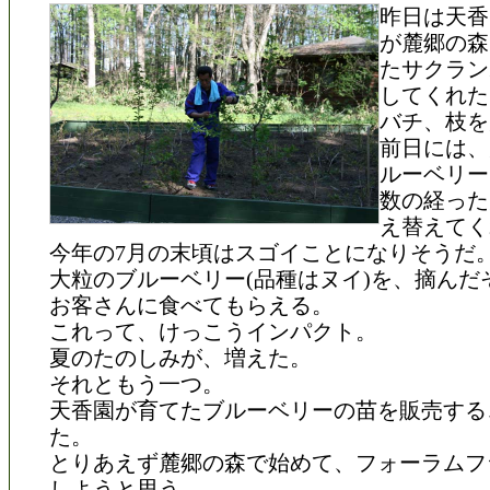
昨日は天香
が麓郷の森
たサクラン
してくれた
バチ、枝を
前日には、
ルーベリー
数の経った
え替えてく
今年の7月の末頃はスゴイことになりそうだ
大粒のブルーベリー(品種はヌイ)を、摘んだ
お客さんに食べてもらえる。
これって、けっこうインパクト。
夏のたのしみが、増えた。
それともう一つ。
天香園が育てたブルーベリーの苗を販売する
た。
とりあえず麓郷の森で始めて、フォーラムフ
しようと思う。