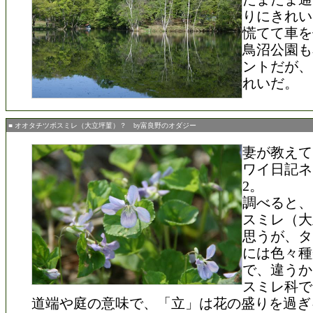
りにきれい
慌てて車を
鳥沼公園も
ントだが、
れいだ。
■ オオタチツボスミレ（大立坪菫）？ by富良野のオダジー
妻が教えて
ワイ日記ネ
2。
調べると、
スミレ（大
思うが、タ
には色々種
で、違うか
スミレ科で
道端や庭の意味で、「立」は花の盛りを過ぎ