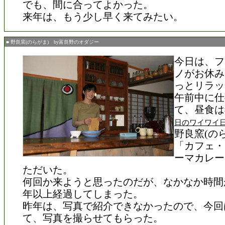
でも、間に合ってよかった。
来年は、もう少し早く来てみたい。
■ 野良窯(のらがま) by富良野のオダジー
今日は、フ
ノがお休み
っとリラッ
午前中に仕
て、昼食は
日のワイワイ
野良窯(の
「カフェ・
ーマカレー
ただいた。
何回か来ようと思ったのだが、なかなか時間
年以上経過してしまった。
昨年は、写真で紹介できなかったので、今回
て、写真を撮らせてもらった。