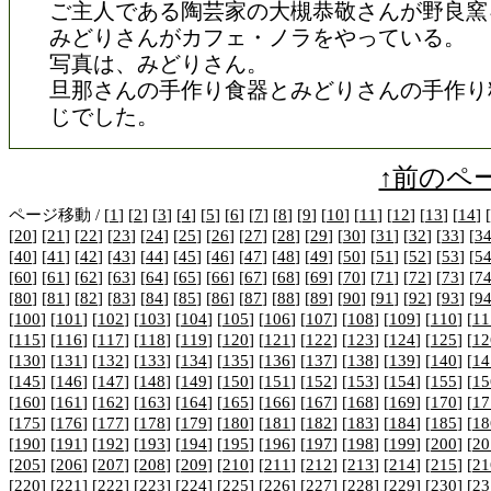
ご主人である陶芸家の大槻恭敬さんが野良窯
みどりさんがカフェ・ノラをやっている。
写真は、みどりさん。
旦那さんの手作り食器とみどりさんの手作り
じでした。
↑前のペ
ページ移動 / [
1
] [
2
] [
3
] [
4
] [
5
] [
6
] [
7
] [
8
] [
9
] [
10
] [
11
] [
12
] [
13
] [
14
] [
[
20
] [
21
] [
22
] [
23
] [
24
] [
25
] [
26
] [
27
] [
28
] [
29
] [
30
] [
31
] [
32
] [
33
] [
3
[
40
] [
41
] [
42
] [
43
] [
44
] [
45
] [
46
] [
47
] [
48
] [
49
] [
50
] [
51
] [
52
] [
53
] [
5
[
60
] [
61
] [
62
] [
63
] [
64
] [
65
] [
66
] [
67
] [
68
] [
69
] [
70
] [
71
] [
72
] [
73
] [
7
[
80
] [
81
] [
82
] [
83
] [
84
] [
85
] [
86
] [
87
] [
88
] [
89
] [
90
] [
91
] [
92
] [
93
] [
9
[
100
] [
101
] [
102
] [
103
] [
104
] [
105
] [
106
] [
107
] [
108
] [
109
] [
110
] [
11
[
115
] [
116
] [
117
] [
118
] [
119
] [
120
] [
121
] [
122
] [
123
] [
124
] [
125
] [
12
[
130
] [
131
] [
132
] [
133
] [
134
] [
135
] [
136
] [
137
] [
138
] [
139
] [
140
] [
14
[
145
] [
146
] [
147
] [
148
] [
149
] [
150
] [
151
] [
152
] [
153
] [
154
] [
155
] [
15
[
160
] [
161
] [
162
] [
163
] [
164
] [
165
] [
166
] [
167
] [
168
] [
169
] [
170
] [
17
[
175
] [
176
] [
177
] [
178
] [
179
] [
180
] [
181
] [
182
] [
183
] [
184
] [
185
] [
18
[
190
] [
191
] [
192
] [
193
] [
194
] [
195
] [
196
] [
197
] [
198
] [
199
] [
200
] [
20
[
205
] [
206
] [
207
] [
208
] [
209
] [
210
] [
211
] [
212
] [
213
] [
214
] [
215
] [
21
[
220
] [
221
] [
222
] [
223
] [
224
] [
225
] [
226
] [
227
] [
228
] [
229
] [
230
] [
23