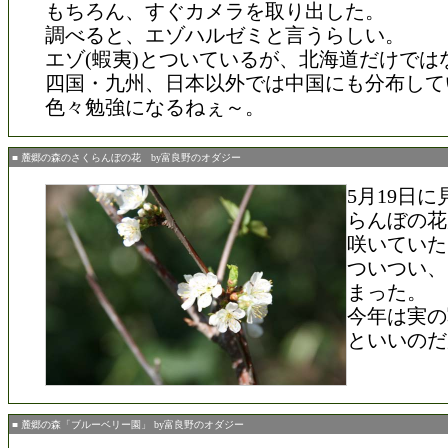
もちろん、すぐカメラを取り出した。
調べると、エゾハルゼミと言うらしい。
エゾ(蝦夷)とついているが、北海道だけでは
四国・九州、日本以外では中国にも分布して
色々勉強になるねぇ～。
■ 麓郷の森のさくらんぼの花 by富良野のオダジー
5月19日
らんぼの花
咲いていた
ついつい、
まった。
今年は実の
といいのだ
■ 麓郷の森「ブルーベリー園」 by富良野のオダジー