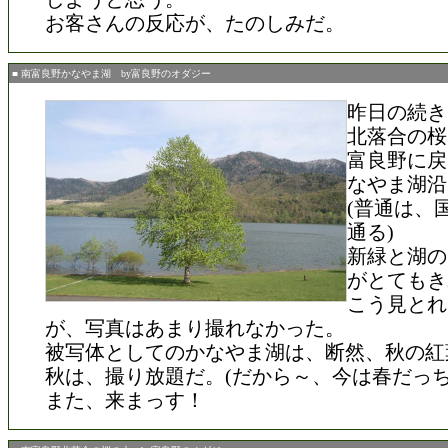
お客さんの反応が、たのしみだ。
■ 南富良野かなやま湖 by富良野のオダジー
昨日の続き
北落合の桜
富良野に戻
なやま湖沿
(普通は、
通る)
新緑と湖の
がとてもき
こう見とれ
が、写真はあまり撮れなかった。
被写体としてのかなやま湖は、断然、秋の紅
秋は、撮り放題だ。(だから～、今は春だっち
また、来まっす！