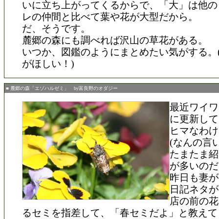
いに立ち上がってくるからで、「大」は他の
レの仲間と比べて葉や花が大型だから。
だ、そうです。
麓郷の森にも調べれば沢山の草花がある。
いつか、図鑑のようにまとめたい気がする。
がほしい！)
■ 麓郷の森「エゾハルゼミ」 by富良野のオダジー
最近ワイワ
に更新して
ヒマなわけ
(なんの言
たまたま紹
が多いのだ
昨日も妻が
日記ネタが
店の前の花
るセミを指差して、「春セミだよ」と教えて