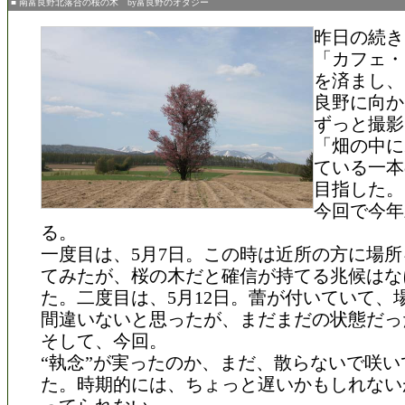
■ 南富良野北落合の桜の木 by富良野のオダジー
昨日の続き
「カフェ・
を済まし、
良野に向か
ずっと撮影
「畑の中に
ている一本
目指した。
今回で今年
る。
一度目は、5月7日。この時は近所の方に場
てみたが、桜の木だと確信が持てる兆候はな
た。二度目は、5月12日。蕾が付いていて、
間違いないと思ったが、まだまだの状態だっ
そして、今回。
“執念”が実ったのか、まだ、散らないで咲い
た。時期的には、ちょっと遅いかもしれない