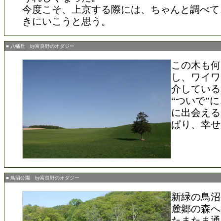
今度こそ、上京する際には、ちゃんと調べて
きにいこうと思う。
■ 八幡丘 by富良野のオダジー
この木も何
し、ワイワ
介している
“ついで”
に出会える
ぱり、幸せ
■ 鳥沼公園 by富良野のオダジー
新緑の鳥沼
麓郷の森へ
たまたま通