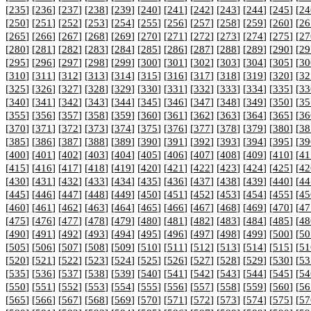
[
235
] [
236
] [
237
] [
238
] [
239
] [
240
] [
241
] [
242
] [
243
] [
244
] [
245
] [
24
[
250
] [
251
] [
252
] [
253
] [
254
] [
255
] [
256
] [
257
] [
258
] [
259
] [
260
] [
26
[
265
] [
266
] [
267
] [
268
] [
269
] [
270
] [
271
] [
272
] [
273
] [
274
] [
275
] [
27
[
280
] [
281
] [
282
] [
283
] [
284
] [
285
] [
286
] [
287
] [
288
] [
289
] [
290
] [
29
[
295
] [
296
] [
297
] [
298
] [
299
] [
300
] [
301
] [
302
] [
303
] [
304
] [
305
] [
30
[
310
] [
311
] [
312
] [
313
] [
314
] [
315
] [
316
] [
317
] [
318
] [
319
] [
320
] [
32
[
325
] [
326
] [
327
] [
328
] [
329
] [
330
] [
331
] [
332
] [
333
] [
334
] [
335
] [
33
[
340
] [
341
] [
342
] [
343
] [
344
] [
345
] [
346
] [
347
] [
348
] [
349
] [
350
] [
35
[
355
] [
356
] [
357
] [
358
] [
359
] [
360
] [
361
] [
362
] [
363
] [
364
] [
365
] [
36
[
370
] [
371
] [
372
] [
373
] [
374
] [
375
] [
376
] [
377
] [
378
] [
379
] [
380
] [
38
[
385
] [
386
] [
387
] [
388
] [
389
] [
390
] [
391
] [
392
] [
393
] [
394
] [
395
] [
39
[
400
] [
401
] [
402
] [
403
] [
404
] [
405
] [
406
] [
407
] [
408
] [
409
] [
410
] [
41
[
415
] [
416
] [
417
] [
418
] [
419
] [
420
] [
421
] [
422
] [
423
] [
424
] [
425
] [
42
[
430
] [
431
] [
432
] [
433
] [
434
] [
435
] [
436
] [
437
] [
438
] [
439
] [
440
] [
44
[
445
] [
446
] [
447
] [
448
] [
449
] [
450
] [
451
] [
452
] [
453
] [
454
] [
455
] [
45
[
460
] [
461
] [
462
] [
463
] [
464
] [
465
] [
466
] [
467
] [
468
] [
469
] [
470
] [
47
[
475
] [
476
] [
477
] [
478
] [
479
] [
480
] [
481
] [
482
] [
483
] [
484
] [
485
] [
48
[
490
] [
491
] [
492
] [
493
] [
494
] [
495
] [
496
] [
497
] [
498
] [
499
] [
500
] [
50
[
505
] [
506
] [
507
] [
508
] [
509
] [
510
] [
511
] [
512
] [
513
] [
514
] [
515
] [
51
[
520
] [
521
] [
522
] [
523
] [
524
] [
525
] [
526
] [
527
] [
528
] [
529
] [
530
] [
53
[
535
] [
536
] [
537
] [
538
] [
539
] [
540
] [
541
] [
542
] [
543
] [
544
] [
545
] [
54
[
550
] [
551
] [
552
] [
553
] [
554
] [
555
] [
556
] [
557
] [
558
] [
559
] [
560
] [
56
[
565
] [
566
] [
567
] [
568
] [
569
] [
570
] [
571
] [
572
] [
573
] [
574
] [
575
] [
57