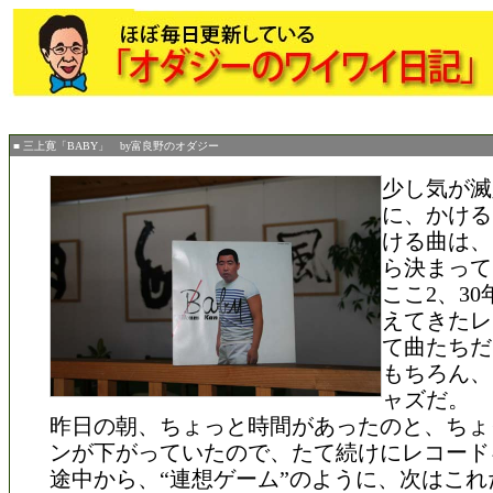
■ 三上寛「BABY」 by富良野のオダジー
少し気が滅
に、かける
ける曲は、
ら決まって
ここ2、3
えてきたレ
て曲たちだ
もちろん、
ャズだ。
昨日の朝、ちょっと時間があったのと、ちょ
ンが下がっていたので、たて続けにレコード
途中から、“連想ゲーム”のように、次はこれ