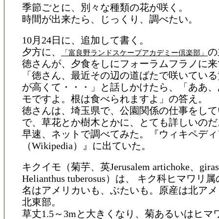
季節ごとに、別々な種類の花が咲く。
時間が出来たら、じっくり、調べたい。
10月24日に、追加して書く。
夕方に、
の
「富良野ランドスケープアカデミー倶楽部」
徳さんが、夕食をしにフォーラムフラノに来
「徳さん、最近その辺の道ばたで咲いている
が高くて・・・」と話しかけたら、「ああ、
モですよ。根は食べられますよ」の答え。
徳さんは、埼玉県で、公園関係の仕事をして
で、草花とか樹木とかに、とても詳しいのだ
早速、ネットで調べてみた。『ウィキペディ
（Wikipedia）』に出ていた。
キクイモ（菊芋、英Jerusalem artichoke、gira
Helianthus tuberosus）は、 キク科ヒマ
名はアメリカいも、ぶたいも。原産は北アメ
北東部。
草丈1.5～3mと大きくなり、菊あるいはヒマ