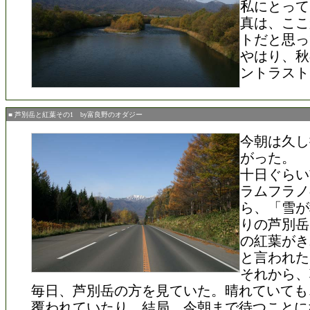
私にとって
真は、ここ
トだと思っ
やはり、秋
ントラスト
■ 芦別岳と紅葉その1 by富良野のオダジー
今朝は久し
がった。
十日ぐらい
ラムフラノ
ら、「雪が
りの芦別岳
の紅葉がき
と言われた
それから、
毎日、芦別岳の方を見ていた。晴れていても
覆われていたり、結局、今朝まで待つことに