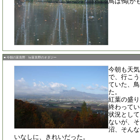
鳥は鴨(か
■ 今朝の富良野 by富良野のオダジー
今朝も天気
で、行こう
ていた、鳥
た。
紅葉の盛り
終わってい
状況として
ないが、そ
沼、そんな
いなしに、きれいだった。