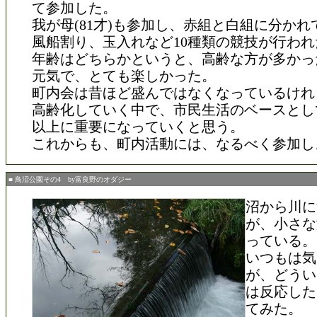
て参加した。
我が母(81才)も参加し、赤組と白組に分か
風船割り、玉入れなど10種類の競技が行われ
年齢はどちらかというと、高齢な方が多かっ
元気で、とても楽しかった。
町内会は昔ほど盛んではなくなっているけれ
高齢化していく中で、市民生活のベースとし
以上に重要になっていくと思う。
これからも、町内活動には、なるべく参加し
■ 鳥沼公園その4 by富良野のオダジー
沼から川に
が、小さな
っている。
いつもは気
が、どうい
は反応した
てみた。