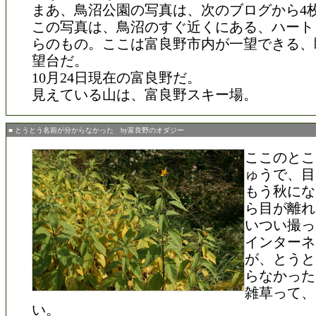
まあ、鳥沼公園の写真は、次のブログから4
この写真は、鳥沼のすぐ近くにある、ハート
らのもの。ここは富良野市内が一望できる、
望台だ。
10月24日現在の富良野だ。
見えている山は、富良野スキー場。
■ とうとう名前が分からなかった by富良野のオダジー
ここのとこ
ゅうで、目
もう秋にな
ら目が離れ
いつい撮っ
インターネ
が、とうと
らなかった
雑草って、
い。