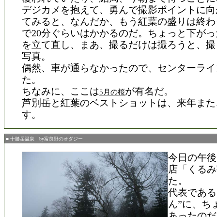
デジカメを抱えて、勇んで撮影ポイントに向
てみると、なんだか、もう紅葉の盛りは終わ
で20分ぐらいはかかるのだ。ちょっと下が
を立て直し、まあ、撮るだけは撮ろうと、撮
写真。
偶然、車が通らなかったので、センターライ
た。
ちなみに、ここは
が有名だ。
5月の桜
芦別岳と紅葉のベストショットは、来年また
す。
■ 十勝岳温泉 by富良野のオダジー
今日の午後
店「くるみ
た。
代表である
ん”に、ち
あったのだ