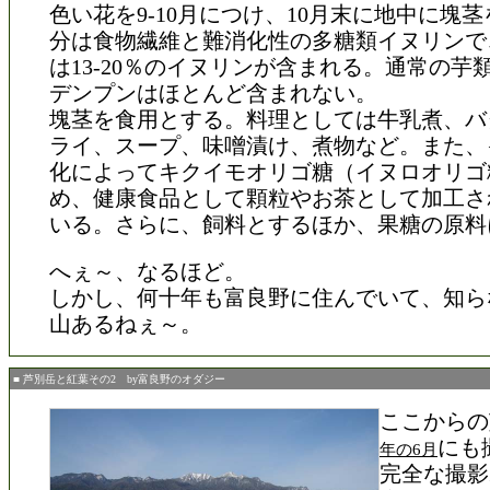
色い花を9-10月につけ、10月末に地中に塊
分は食物繊維と難消化性の多糖類イヌリンで
は13-20％のイヌリンが含まれる。通常の芋
デンプンはほとんど含まれない。
塊茎を食用とする。料理としては牛乳煮、バ
ライ、スープ、味噌漬け、煮物など。また、
化によってキクイモオリゴ糖（イヌロオリゴ
め、健康食品として顆粒やお茶として加工さ
いる。さらに、飼料とするほか、果糖の原料
へぇ～、なるほど。
しかし、何十年も富良野に住んでいて、知ら
山あるねぇ～。
■ 芦別岳と紅葉その2 by富良野のオダジー
ここからの
にも
年の6月
完全な撮影