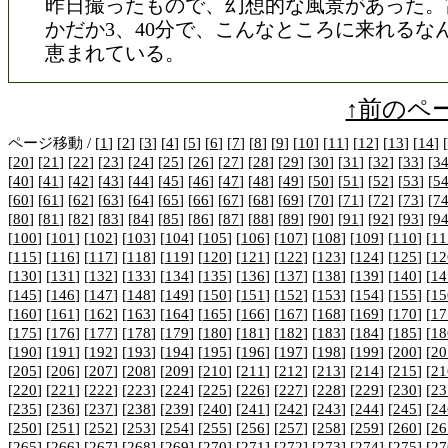
昨日撮ったもので、幻想的な風景があった。
かだか3、40分で、こんなところに来れるな
恵まれている。
↑前のペ
ページ移動 / [
1
] [
2
] [
3
] [
4
] [
5
] [
6
] [
7
] [
8
] [
9
] [
10
] [
11
] [
12
] [
13
] [
14
] [
[
20
] [
21
] [
22
] [
23
] [
24
] [
25
] [
26
] [
27
] [
28
] [
29
] [
30
] [
31
] [
32
] [
33
] [
3
[
40
] [
41
] [
42
] [
43
] [
44
] [
45
] [
46
] [
47
] [
48
] [
49
] [
50
] [
51
] [
52
] [
53
] [
5
[
60
] [
61
] [
62
] [
63
] [
64
] [
65
] [
66
] [
67
] [
68
] [
69
] [
70
] [
71
] [
72
] [
73
] [
7
[
80
] [
81
] [
82
] [
83
] [
84
] [
85
] [
86
] [
87
] [
88
] [
89
] [
90
] [
91
] [
92
] [
93
] [
9
[
100
] [
101
] [
102
] [
103
] [
104
] [
105
] [
106
] [
107
] [
108
] [
109
] [
110
] [
11
[
115
] [
116
] [
117
] [
118
] [
119
] [
120
] [
121
] [
122
] [
123
] [
124
] [
125
] [
12
[
130
] [
131
] [
132
] [
133
] [
134
] [
135
] [
136
] [
137
] [
138
] [
139
] [
140
] [
14
[
145
] [
146
] [
147
] [
148
] [
149
] [
150
] [
151
] [
152
] [
153
] [
154
] [
155
] [
15
[
160
] [
161
] [
162
] [
163
] [
164
] [
165
] [
166
] [
167
] [
168
] [
169
] [
170
] [
17
[
175
] [
176
] [
177
] [
178
] [
179
] [
180
] [
181
] [
182
] [
183
] [
184
] [
185
] [
18
[
190
] [
191
] [
192
] [
193
] [
194
] [
195
] [
196
] [
197
] [
198
] [
199
] [
200
] [
20
[
205
] [
206
] [
207
] [
208
] [
209
] [
210
] [
211
] [
212
] [
213
] [
214
] [
215
] [
21
[
220
] [
221
] [
222
] [
223
] [
224
] [
225
] [
226
] [
227
] [
228
] [
229
] [
230
] [
23
[
235
] [
236
] [
237
] [
238
] [
239
] [
240
] [
241
] [
242
] [
243
] [
244
] [
245
] [
24
[
250
] [
251
] [
252
] [
253
] [
254
] [
255
] [
256
] [
257
] [
258
] [
259
] [
260
] [
26
[
265
] [
266
] [
267
] [
268
] [
269
] [
270
] [
271
] [
272
] [
273
] [
274
] [
275
] [
27