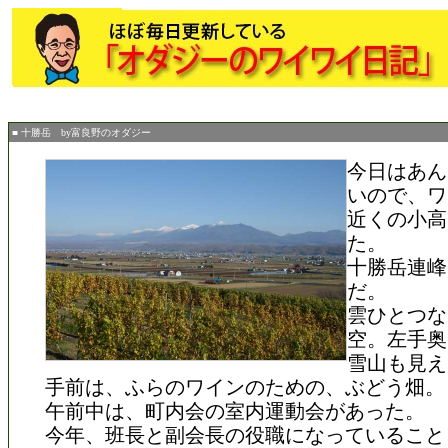
■ 十勝岳 by富良野のオダジー
今日はあん
いので、ワ
近くの小高
た。
十勝岳連峰
だ。
雲ひとつな
空。左手奥
雪山も見え
手前は、ふらのワインのための、ぶどう畑。
午前中は、町内会の室内運動会があった。
今年、班長と副会長の役職になっていること