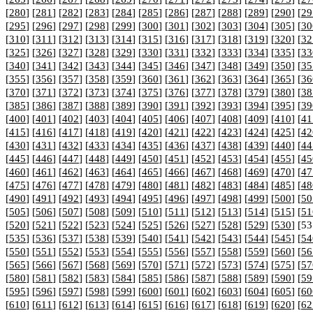
[
280
] [
281
] [
282
] [
283
] [
284
] [
285
] [
286
] [
287
] [
288
] [
289
] [
290
] [
29
[
295
] [
296
] [
297
] [
298
] [
299
] [
300
] [
301
] [
302
] [
303
] [
304
] [
305
] [
30
[
310
] [
311
] [
312
] [
313
] [
314
] [
315
] [
316
] [
317
] [
318
] [
319
] [
320
] [
32
[
325
] [
326
] [
327
] [
328
] [
329
] [
330
] [
331
] [
332
] [
333
] [
334
] [
335
] [
33
[
340
] [
341
] [
342
] [
343
] [
344
] [
345
] [
346
] [
347
] [
348
] [
349
] [
350
] [
35
[
355
] [
356
] [
357
] [
358
] [
359
] [
360
] [
361
] [
362
] [
363
] [
364
] [
365
] [
36
[
370
] [
371
] [
372
] [
373
] [
374
] [
375
] [
376
] [
377
] [
378
] [
379
] [
380
] [
38
[
385
] [
386
] [
387
] [
388
] [
389
] [
390
] [
391
] [
392
] [
393
] [
394
] [
395
] [
39
[
400
] [
401
] [
402
] [
403
] [
404
] [
405
] [
406
] [
407
] [
408
] [
409
] [
410
] [
41
[
415
] [
416
] [
417
] [
418
] [
419
] [
420
] [
421
] [
422
] [
423
] [
424
] [
425
] [
42
[
430
] [
431
] [
432
] [
433
] [
434
] [
435
] [
436
] [
437
] [
438
] [
439
] [
440
] [
44
[
445
] [
446
] [
447
] [
448
] [
449
] [
450
] [
451
] [
452
] [
453
] [
454
] [
455
] [
45
[
460
] [
461
] [
462
] [
463
] [
464
] [
465
] [
466
] [
467
] [
468
] [
469
] [
470
] [
47
[
475
] [
476
] [
477
] [
478
] [
479
] [
480
] [
481
] [
482
] [
483
] [
484
] [
485
] [
48
[
490
] [
491
] [
492
] [
493
] [
494
] [
495
] [
496
] [
497
] [
498
] [
499
] [
500
] [
50
[
505
] [
506
] [
507
] [
508
] [
509
] [
510
] [
511
] [
512
] [
513
] [
514
] [
515
] [
51
[
520
] [
521
] [
522
] [
523
] [
524
] [
525
] [
526
] [
527
] [
528
] [
529
] [
530
] [53
[
535
] [
536
] [
537
] [
538
] [
539
] [
540
] [
541
] [
542
] [
543
] [
544
] [
545
] [
54
[
550
] [
551
] [
552
] [
553
] [
554
] [
555
] [
556
] [
557
] [
558
] [
559
] [
560
] [
56
[
565
] [
566
] [
567
] [
568
] [
569
] [
570
] [
571
] [
572
] [
573
] [
574
] [
575
] [
57
[
580
] [
581
] [
582
] [
583
] [
584
] [
585
] [
586
] [
587
] [
588
] [
589
] [
590
] [
59
[
595
] [
596
] [
597
] [
598
] [
599
] [
600
] [
601
] [
602
] [
603
] [
604
] [
605
] [
60
[
610
] [
611
] [
612
] [
613
] [
614
] [
615
] [
616
] [
617
] [
618
] [
619
] [
620
] [
62