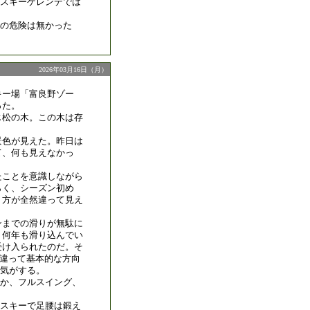
スキーゲレンデでは
命の危険は無かった
2026年03月16日（月）
キー場「富良野ゾー
った。
じ松の木。この木は存
景色が見えた。昨日は
て、何も見えなかっ
たことを意識しながら
らく、シーズン初め
り方が全然違って見え
ンまでの滑りが無駄に
。何年も滑り込んでい
受け入られたのだ。そ
と違って基本的な方向
気がする。
か、フルスイング、
スキーで足腰は鍛え