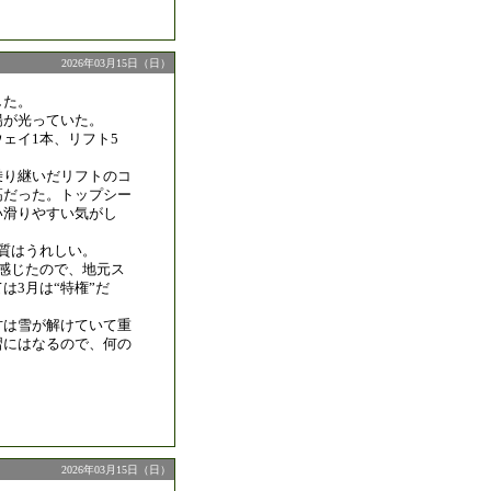
2026年03月15日（日）
した。
陽が光っていた。
ェイ1本、リフト5
乗り継いだリフトのコ
高だった。トップシー
い滑りやすい気がし
質はうれしい。
う感じたので、地元ス
は3月は“特権”だ
方は雪が解けていて重
習にはなるので、何の
2026年03月15日（日）