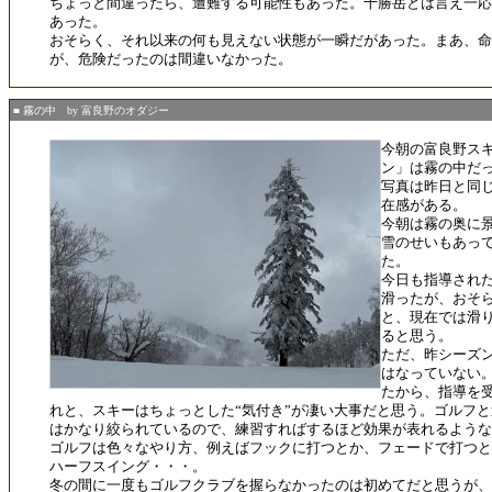
ちょっと間違ったら、遭難する可能性もあった。十勝岳とは言え一応
あった。
おそらく、それ以来の何も見えない状態が一瞬だがあった。まあ、
が、危険だったのは間違いなかった。
■ 霧の中 by 富良野のオダジー
今朝の富良野ス
ン」は霧の中だ
写真は昨日と同
在感がある。
今朝は霧の奥に
雪のせいもあっ
た。
今日も指導され
滑ったが、おそ
と、現在では滑
ると思う。
ただ、昨シーズ
はなっていない
たから、指導を
れと、スキーはちょっとした“気付き”が凄い大事だと思う。ゴルフ
はかなり絞られているので、練習すればするほど効果が表れるような
ゴルフは色々なやり方、例えばフックに打つとか、フェードで打つと
ハーフスイング・・・。
冬の間に一度もゴルフクラブを握らなかったのは初めてだと思うが、