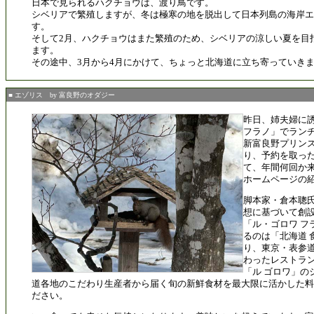
日本で見られるハクチョウは、渡り鳥です。
シベリアで繁殖しますが、冬は極寒の地を脱出して日本列島の海岸エ
す。
そして2月、ハクチョウはまた繁殖のため、シベリアの涼しい夏を目
ます。
その途中、3月から4月にかけて、ちょっと北海道に立ち寄っていき
■ エゾリス by 富良野のオダジー
昨日、姉夫婦に
フラノ」でラン
新富良野プリン
り、予約を取っ
て、年間何回か
ホームページの
脚本家・倉本聰
想に基づいて創
「ル・ゴロワ フ
るのは「北海道 
り、東京・表参
わったレストラ
「ル ゴロワ」の
道各地のこだわり生産者から届く旬の新鮮食材を最大限に活かした料
ださい。