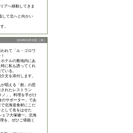
リアへ移動してきま
指して北へと向かい
ます。
2026年03月19日（木）
誘われて「ル・ゴロワ
チ！
スホテルの敷地内にあ
た時に私も誘ってくれ
来ている。
紹介文を添付します。
氏が唱える「創」の思
設されたレストラン
ラノ」。料理を手がけ
食のサポーター」であ
道で北海道食材にこだ
ンとして名をはせた
シェフ大塚健一。北海
理を、ぜひご堪能く