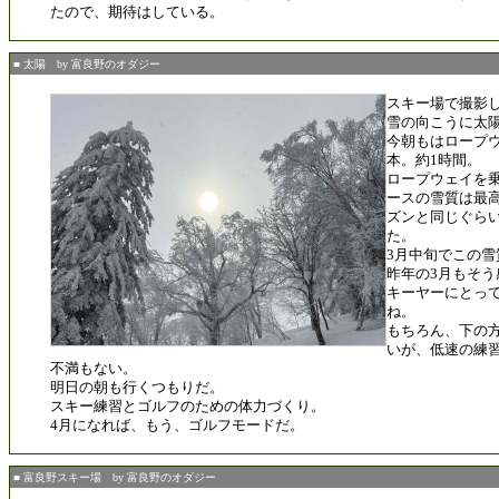
たので、期待はしている。
■ 太陽 by 富良野のオダジー
スキー場で撮影
雪の向こうに太
今朝もはロープウ
本。約1時間。
ロープウェイを
ースの雪質は最
ズンと同じぐら
た。
3月中旬でこの雪
昨年の3月もそ
キーヤーにとって
ね。
もちろん、下の
いが、低速の練
不満もない。
明日の朝も行くつもりだ。
スキー練習とゴルフのための体力づくり。
4月になれば、もう、ゴルフモードだ。
■ 富良野スキー場 by 富良野のオダジー