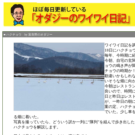
■ ハクチョウ by 富良野のオダジー
ワイワイ日記を
18日にハクチョ
毎年、今時期に
今朝、自宅の玄
ョウの鳴き声が
チョウの時期か
勘違いかもしれ
いそうな畑に向
今朝はレストラ
良いので、時間
日と昨日はレス
が、一昨日の朝
案の定、ハクチ
でいた。少し車
る畑に着いた。
写真を撮っていたら、どういう訳か一列に“隊列”を組んで歩き出した
ハクチョウを解説します。