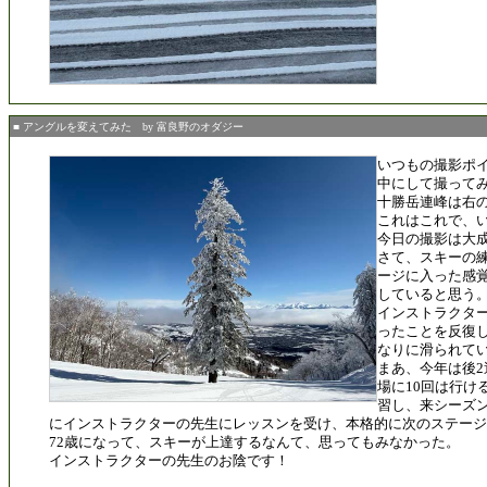
■ アングルを変えてみた by 富良野のオダジー
いつもの撮影ポ
中にして撮って
十勝岳連峰は右
これはこれで、
今日の撮影は大
さて、スキーの
ージに入った感
していると思う
インストラクタ
ったことを反復
なりに滑られて
まあ、今年は後
場に10回は行け
習し、来シーズン
にインストラクターの先生にレッスンを受け、本格的に次のステー
72歳になって、スキーが上達するなんて、思ってもみなかった。
インストラクターの先生のお陰です！