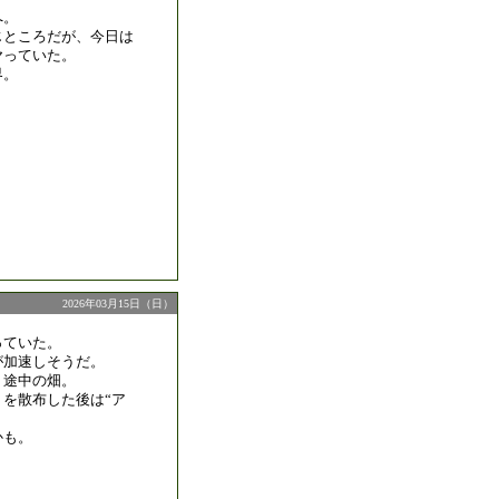
へ。
じところだが、今日は
ヤっていた。
界。
2026年03月15日（日）
っていた。
が加速しそうだ。
く途中の畑。
を散布した後は“ア
かも。