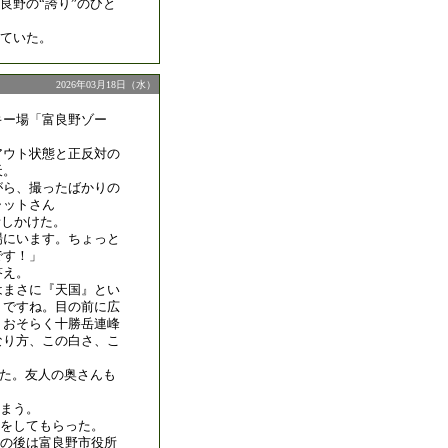
良野の“誇り”のひと
ていた。
2026年03月18日（水）
キー場「富良野ゾー
アウト状態と正反対の
天。
がら、撮ったばかりの
ャットさん
に話しかけた。
場にいます。ちょっと
です！」
答え。
はまさに『天国』とい
りですね。目の前に広
、おそらく十勝岳連峰
なり方、この白さ、こ
れた。友人の奥さんも
まう。
スをしてもらった。
の後は富良野市役所