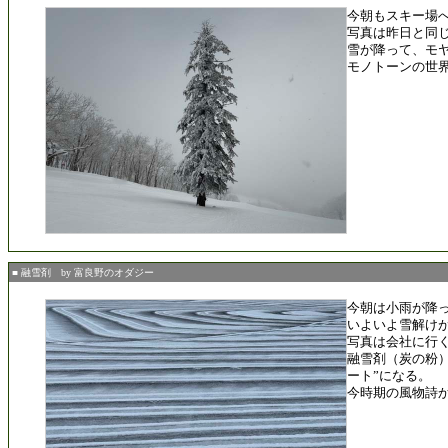
今朝もスキー場
写真は昨日と同
雪が降って、モ
モノトーンの世
■ 融雪剤 by 富良野のオダジー
今朝は小雨が降
いよいよ雪解け
写真は会社に行
融雪剤（炭の粉）
ート”になる。
今時期の風物詩