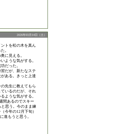
2026年03月14日（土）
イントを松の木を真ん
みた。
の奥に見える。
いいような気がする。
成功だった。
練習だが、新たなステ
覚がある。きっと上達
。
ーの先生に教えてもら
しているのだが、それ
いるような気がする。
2週間あるのでスキー
ると思う。今のまま練
（今年の12月下旬）
ジに進もうと思う。