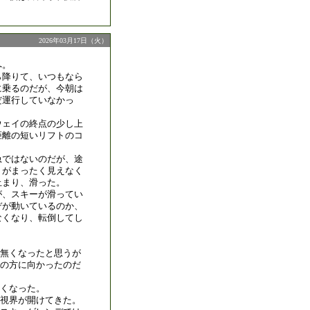
2026年03月17日（火）
へ。
ら降りて、いつもなら
に乗るのだが、今朝は
だ運行していなかっ
ウェイの終点の少し上
距離の短いリフトのコ
急ではないのだが、途
りがまったく見えなく
止まり、滑った。
が、スキーが滑ってい
デが動いているのか、
なくなり、転倒してし
無くなったと思うが
の方に向かったのだ
くなった。
視界が開けてきた。