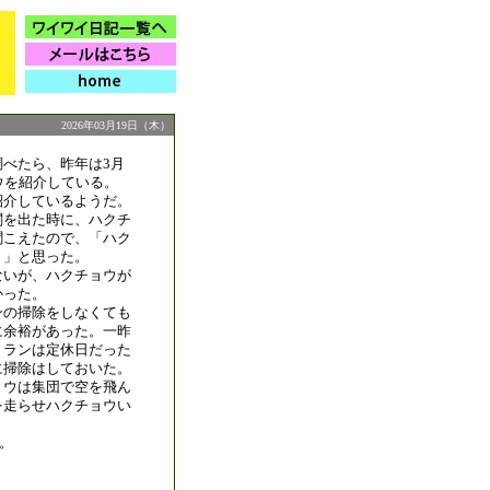
2026年03月19日（木）
調べたら、昨年は3月
ウを紹介している。
紹介しているようだ。
関を出た時に、ハクチ
聞こえたので、「ハク
！」と思った。
ないが、ハクチョウが
かった。
ンの掃除をしなくても
に余裕があった。一昨
トランは定休日だった
に掃除はしておいた。
ョウは集団で空を飛ん
を走らせハクチョウい
。