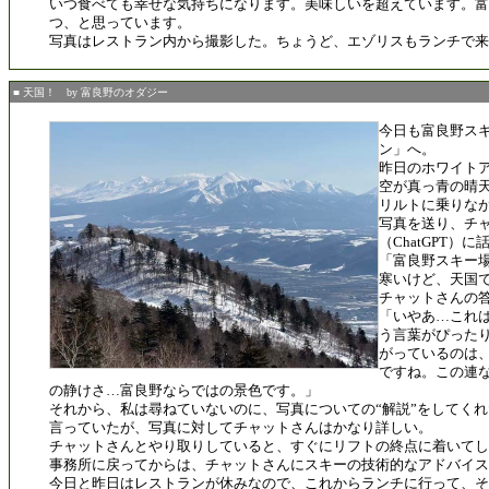
いつ食べても幸せな気持ちになります。美味しいを超えています。富
つ、と思っています。
写真はレストラン内から撮影した。ちょうど、エゾリスもランチで来
■ 天国！ by 富良野のオダジー
今日も富良野ス
ン」へ。
昨日のホワイト
空が真っ青の晴
リルトに乗りな
写真を送り、チ
（ChatGPT）
「富良野スキー
寒いけど、天国
チャットさんの
「いやあ…これ
う言葉がぴった
がっているのは
ですね。この連
の静けさ…富良野ならではの景色です。」
それから、私は尋ねていないのに、写真についての“解説”をしてく
言っていたが、写真に対してチャットさんはかなり詳しい。
チャットさんとやり取りしていると、すぐにリフトの終点に着いてし
事務所に戻ってからは、チャットさんにスキーの技術的なアドバイ
今日と昨日はレストランが休みなので、これからランチに行って、そ