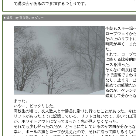
で講演会があるので参加するつもりです。
■ 濃霧 by 富良野のオダジー
今朝もスキー場
ロープウェイか
その上のリフト
時間が早く、ま
た。
それで、ロープ
に降りる比較的
ースを滑った。
そんなに斜度は
中で濃霧でまわ
なり、止まり、
初めての経験だ
るのか、ゲレン
錯覚して分から
まった。
いや～、ビックリした。
高校生の頃に、友人数人と十勝岳に滑りに行ったことがあった。今は
リフトがあったように記憶している。リフトは短いので、歩いて山頂
が、ホワイトアウトになってまったく先が見えなくなった。
それでも少し登ったのだが、どっちに向いているのか方向が分からな
幸い、ポールの旗とロープが見えたので、それに沿って降りるうちに