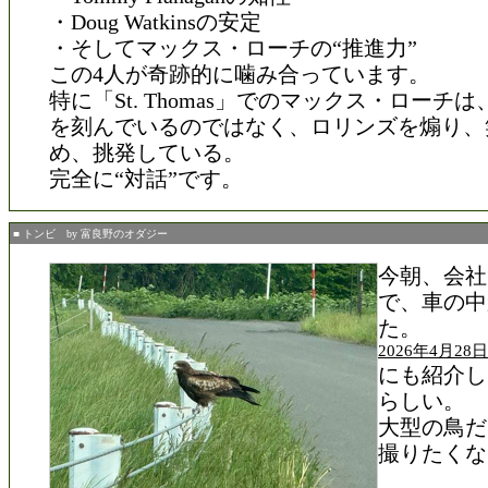
・Doug Watkinsの安定
・そしてマックス・ローチの“推進力”
この4人が奇跡的に噛み合っています。
特に「St. Thomas」でのマックス・ローチ
を刻んでいるのではなく、ロリンズを煽り、
め、挑発している。
完全に“対話”です。
■ トンビ by 富良野のオダジー
今朝、会社
で、車の中
た。
2026年4月2
にも紹介し
らしい。
大型の鳥だ
撮りたくな