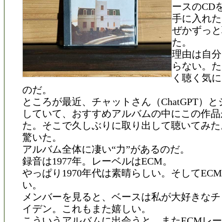
ースのCD
手に入れた
ぜかずっと
た。
理由は自分
らない。た
く聴く気に
のだ。
ところが最近、チャットさん（ChatGPT）
していて、おすすめアルバムの中にこの作品
た。そこで久しぶりに取り出して聴いてみた
驚いた。
アルバム全体に凄い“力”があるのだ。
録音は1977年。レーベルはECM。
やっぱり1970年代は素晴らしい。そしてEC
い。
メンバーを見ると、ベースは私が大好きなチ
イデン。これもまた嬉しい。
こういうアルバムに出会うと、またECMレ