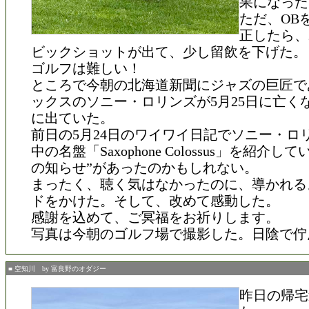
果になった
ただ、OB
正したら、
ビックショットが出て、少し留飲を下げた。
ゴルフは難しい！
ところで今朝の北海道新聞にジャズの巨匠で
ックスのソニー・ロリンズが5月25日に亡く
に出ていた。
前日の5月24日のワイワイ日記でソニー・ロ
中の名盤「Saxophone Colossus」を紹介し
の知らせ”があったのかもしれない。
まったく、聴く気はなかったのに、導かれる
ドをかけた。そして、改めて感動した。
感謝を込めて、ご冥福をお祈りします。
写真は今朝のゴルフ場で撮影した。日陰で佇
■ 空知川 by 富良野のオダジー
昨日の帰宅