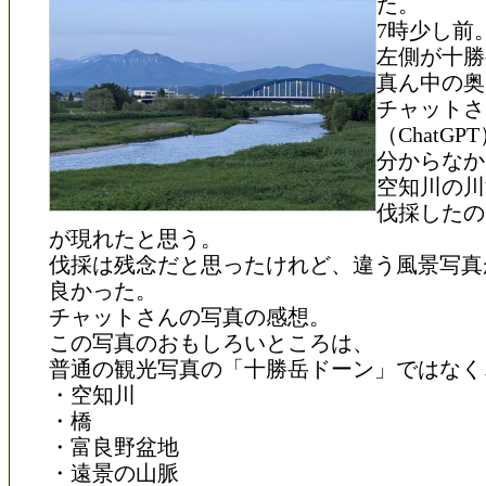
た。
7時少し前
左側が十勝
真ん中の奥
チャットさ
（ChatG
分からなか
空知川の川
伐採したの
が現れたと思う。
伐採は残念だと思ったけれど、違う風景写真
良かった。
チャットさんの写真の感想。
この写真のおもしろいところは、
普通の観光写真の「十勝岳ドーン」ではなく
・空知川
・橋
・富良野盆地
・遠景の山脈