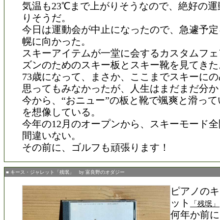
気温も23℃まで上がりそうなので、絶好の運
りそうだ。
今日は運動会が中止になったので、急遽予定
幌に向かった。
スキーアイテムが一堂に会するカスタムフェ
ズンのためのスキー板とスキー靴を見てきた
73歳になって、まさか、ここまでスキーに
思ってもみなかったが、人生はまだまだ分か
今から、“おニュー”の板と靴で颯爽と滑って
を想像している。
今年の12月のオープンから、スキーモード
間違いない。
その前に、ゴルフも頑張ります！
■ キース・ジャレット「残氓」 by 富良野のオダジー
ピアノのキ
ット
「残氓」
何年か前に