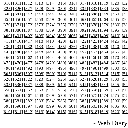
[
310
] [
311
] [
312
] [
313
] [
314
] [
315
] [
316
] [
317
] [
318
] [
319
] [
320
] [
32
[
325
] [
326
] [
327
] [
328
] [
329
] [
330
] [
331
] [
332
] [
333
] [
334
] [
335
] [
33
[
340
] [
341
] [
342
] [
343
] [
344
] [
345
] [
346
] [
347
] [
348
] [
349
] [
350
] [
35
[
355
] [
356
] [
357
] [
358
] [
359
] [
360
] [
361
] [
362
] [
363
] [
364
] [
365
] [
36
[
370
] [
371
] [
372
] [
373
] [
374
] [
375
] [
376
] [
377
] [
378
] [
379
] [
380
] [
38
[
385
] [
386
] [
387
] [
388
] [
389
] [
390
] [
391
] [
392
] [
393
] [
394
] [
395
] [
39
[
400
] [
401
] [
402
] [
403
] [
404
] [
405
] [
406
] [
407
] [
408
] [
409
] [
410
] [
41
[
415
] [
416
] [
417
] [
418
] [
419
] [
420
] [
421
] [
422
] [
423
] [
424
] [
425
] [
42
[
430
] [
431
] [
432
] [
433
] [
434
] [
435
] [
436
] [
437
] [
438
] [
439
] [
440
] [
44
[
445
] [
446
] [
447
] [
448
] [
449
] [
450
] [
451
] [
452
] [
453
] [
454
] [
455
] [
45
[
460
] [
461
] [
462
] [
463
] [
464
] [
465
] [
466
] [
467
] [
468
] [
469
] [
470
] [
47
[
475
] [
476
] [
477
] [
478
] [
479
] [
480
] [
481
] [
482
] [
483
] [
484
] [
485
] [
48
[
490
] [
491
] [
492
] [
493
] [
494
] [
495
] [
496
] [
497
] [
498
] [
499
] [
500
] [
50
[
505
] [
506
] [
507
] [
508
] [
509
] [
510
] [
511
] [
512
] [
513
] [
514
] [
515
] [
51
[
520
] [
521
] [
522
] [
523
] [
524
] [
525
] [
526
] [
527
] [
528
] [
529
] [
530
] [
53
[
535
] [
536
] [
537
] [
538
] [
539
] [
540
] [
541
] [
542
] [
543
] [
544
] [
545
] [
54
[
550
] [
551
] [
552
] [
553
] [
554
] [
555
] [
556
] [
557
] [
558
] [
559
] [
560
] [
56
[
565
] [
566
] [
567
] [
568
] [
569
] [
570
] [
571
] [
572
] [
573
] [
574
] [
575
] [
57
[
580
] [
581
] [
582
] [
583
] [
584
] [
585
] [
586
] [
587
] [
588
] [
589
] [
590
] [
59
[
595
] [
596
] [
597
] [
598
] [
599
] [
600
] [
601
] [
602
] [
603
] [
604
] [
605
] [
60
[
610
] [
611
] [
612
] [
613
] [
614
] [
615
] [
616
] [
617
] [
618
] [
619
] [
620
] [
62
-
Web Diary 