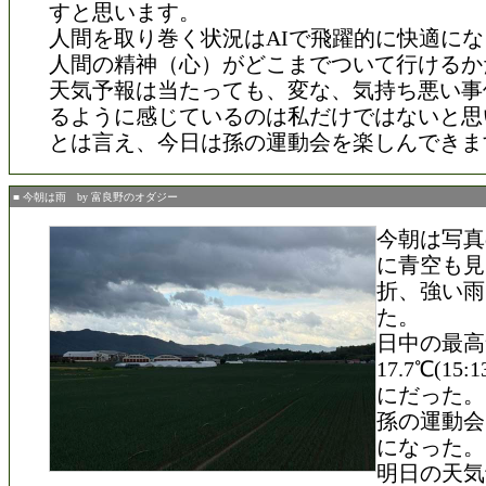
すと思います。
人間を取り巻く状況はAIで飛躍的に快適に
人間の精神（心）がどこまでついて行けるか
天気予報は当たっても、変な、気持ち悪い事
るように感じているのは私だけではないと思
とは言え、今日は孫の運動会を楽しんできま
■ 今朝は雨 by 富良野のオダジー
今朝は写真
に青空も見
折、強い雨
た。
日中の最高
17.7℃(15
にだった。
孫の運動会
になった。
明日の天気