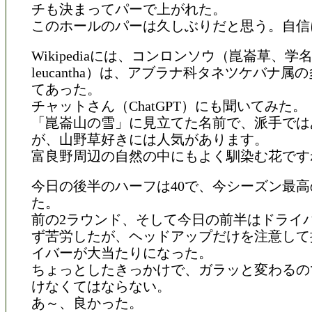
チも決まってパーで上がれた。
このホールのパーは久しぶりだと思う。自信
Wikipediaには、コンロンソウ（崑崙草、学名: C
leucantha）は、アブラナ科タネツケバナ属
てあった。
チャットさん（ChatGPT）にも聞いてみた。
「崑崙山の雪」に見立てた名前で、派手では
が、山野草好きには人気があります。
富良野周辺の自然の中にもよく馴染む花です
今日の後半のハーフは40で、今シーズン最
た。
前の2ラウンド、そして今日の前半はドライ
ず苦労したが、ヘッドアップだけを注意して
イバーが大当たりになった。
ちょっとしたきっかけで、ガラッと変わるの
けなくてはならない。
あ～、良かった。