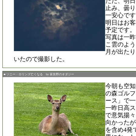
ただ、明日
止み、曇り
一安心です
明日はお客
予定です。
写真は一昨
こ雲のよう
月が出たり
いたので撮影した。
■ ソニー・ロリンズ亡くなる by 富良野のオダジー
今朝も空知
の森ゴルフ
ース」で一
一昨日高ス
で意気揚々
向かったが
を含め4発