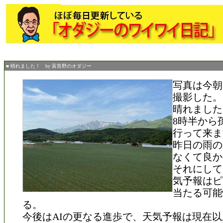
■ 晴れました！ by 富良野のオダジー
写真は今朝
撮影した。
晴れました
8時半から
行って来ま
昨日の雨の
なくて良か
それにして
気予報はピ
当たる可能
る。
今後はAIの更なる進歩で、天気予報は現在