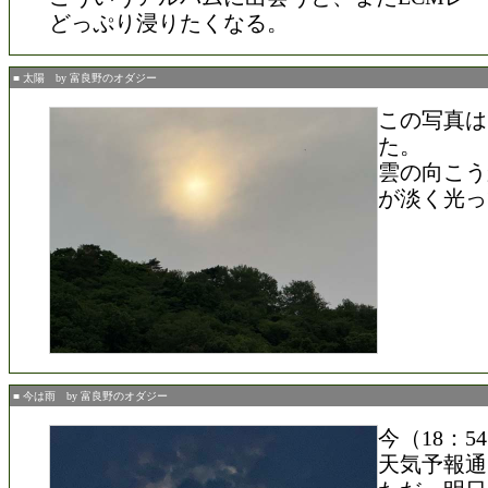
どっぷり浸りたくなる。
■ 太陽 by 富良野のオダジー
この写真は
た。
雲の向こう
が淡く光っ
■ 今は雨 by 富良野のオダジー
今（18：
天気予報通