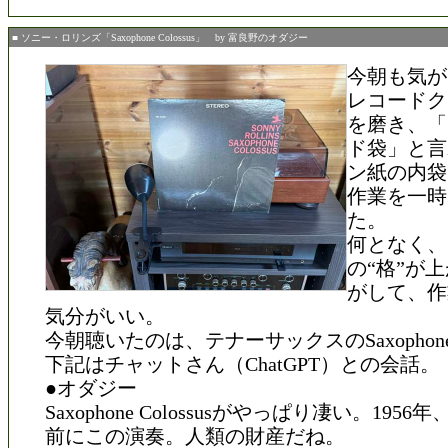
■ ソニー・ロリンズ「Saxophone Colossus」 by 富良野のオダジー
今朝も気が
レコードク
を磨き、「
ド袋」と言
ン紙の内袋
作業を一時
た。
何となく、
の“格”が
がして、作
気分がいい。
今朝聴いたのは、テナーサックスのSaxophone C
下記はチャットさん（ChatGPT）との会話。
●オダジー
Saxophone Colossusがやっぱり凄い。1956
前にこの演奏。人類の財産だね。