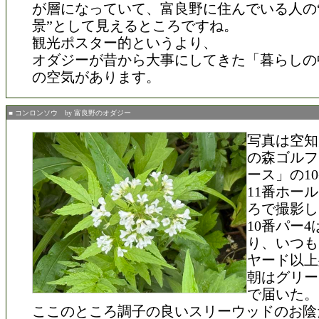
が層になっていて、富良野に住んでいる人の
景”として見えるところですね。
観光ポスター的というより、
オダジーが昔から大事にしてきた「暮らしの
の空気があります。
■ コンロンソウ by 富良野のオダジー
写真は空知
の森ゴルフ
ース」の1
11番ホー
ろで撮影し
10番パー4
り、いつも
ヤード以上
朝はグリー
で届いた。
ここのところ調子の良いスリーウッドのお陰