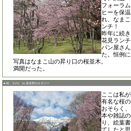
フォーラム
ヒーを保温
れ、なまこ
ンチ！
昨年に続き
花見ランチ
パン屋さん
た。恒例に
写真はなまこ山の昇り口の桜並木。
満開だった。
■ 桜、その2 by 富良野のオダジー
ここは私が
有名な桜の
おそらく、
本や雑誌の
り、絵葉書
てしたと思