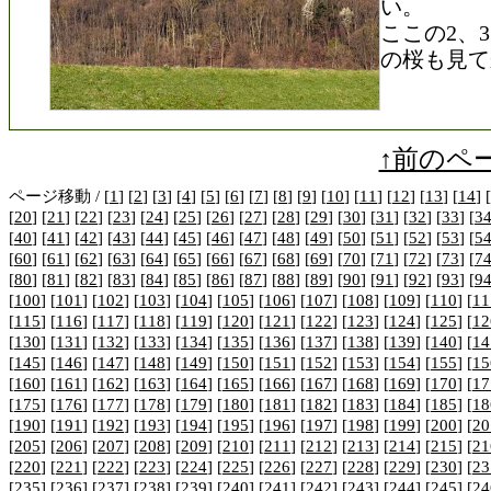
い。
ここの2、
の桜も見て
↑前のペ
ページ移動 / [
1
] [
2
] [
3
] [
4
] [
5
] [
6
] [
7
] [
8
] [
9
] [
10
] [
11
] [
12
] [
13
] [
14
] [
[
20
] [
21
] [
22
] [
23
] [
24
] [
25
] [
26
] [
27
] [
28
] [
29
] [
30
] [
31
] [
32
] [
33
] [
3
[
40
] [
41
] [
42
] [
43
] [
44
] [
45
] [
46
] [
47
] [
48
] [
49
] [
50
] [
51
] [
52
] [
53
] [
5
[
60
] [
61
] [
62
] [
63
] [
64
] [
65
] [
66
] [
67
] [
68
] [
69
] [
70
] [
71
] [
72
] [
73
] [
7
[
80
] [
81
] [
82
] [
83
] [
84
] [
85
] [
86
] [
87
] [
88
] [
89
] [
90
] [
91
] [
92
] [
93
] [
9
[
100
] [
101
] [
102
] [
103
] [
104
] [
105
] [
106
] [
107
] [
108
] [
109
] [
110
] [
11
[
115
] [
116
] [
117
] [
118
] [
119
] [
120
] [
121
] [
122
] [
123
] [
124
] [
125
] [
12
[
130
] [
131
] [
132
] [
133
] [
134
] [
135
] [
136
] [
137
] [
138
] [
139
] [
140
] [
14
[
145
] [
146
] [
147
] [
148
] [
149
] [
150
] [
151
] [
152
] [
153
] [
154
] [
155
] [
15
[
160
] [
161
] [
162
] [
163
] [
164
] [
165
] [
166
] [
167
] [
168
] [
169
] [
170
] [
17
[
175
] [
176
] [
177
] [
178
] [
179
] [
180
] [
181
] [
182
] [
183
] [
184
] [
185
] [
18
[
190
] [
191
] [
192
] [
193
] [
194
] [
195
] [
196
] [
197
] [
198
] [
199
] [
200
] [
20
[
205
] [
206
] [
207
] [
208
] [
209
] [
210
] [
211
] [
212
] [
213
] [
214
] [
215
] [
21
[
220
] [
221
] [
222
] [
223
] [
224
] [
225
] [
226
] [
227
] [
228
] [
229
] [
230
] [
23
[
235
] [
236
] [
237
] [
238
] [
239
] [
240
] [
241
] [
242
] [
243
] [
244
] [
245
] [
24