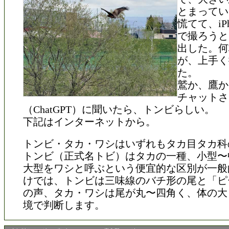
とまってい
慌てて、iP
で撮ろうと
出した。何
が、上手く
た。
鷲か、鷹か
チャットさ
（ChatGPT）に聞いたら、トンビらしい。
下記はインターネットから。
トンビ・タカ・ワシはいずれもタカ目タカ科
トンビ（正式名トビ）はタカの一種、小型〜
大型をワシと呼ぶという便宜的な区別が一般
けでは、トンビは三味線のバチ形の尾と「ピ
の声、タカ・ワシは尾が丸〜四角く、体の大
境で判断します。