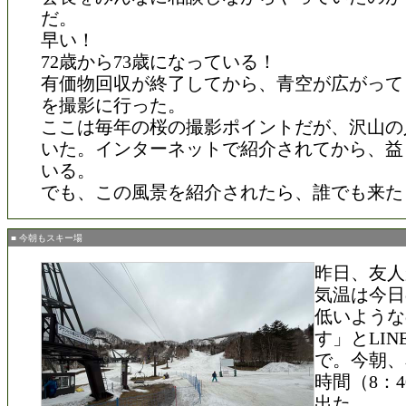
だ。
早い！
72歳から73歳になっている！
有価物回収が終了してから、青空が広がって
を撮影に行った。
ここは毎年の桜の撮影ポイントだが、沢山の
いた。インターネットで紹介されてから、益
いる。
でも、この風景を紹介されたら、誰でも来た
■ 今朝もスキー場
昨日、友人
気温は今日
低いような
す」とLIN
で。今朝、
時間（8：
出た。