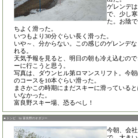
ゲレンデは
で、少し寒
た。お陰で
ちよく滑った。
いつもより30分ぐらい長く滑った。
いや～、分からない。この感じのゲレンデな
れる。
天気予報を見ると、明日の朝も冷え込むので
ーに行こうと思う。
写真は、ダウンヒル第ロマンスリフト。今朝
のコースを10本ぐらい滑った。
まさかこの時期にまだスキーに滑っていると
いなかった。
富良野スキー場、恐るべし！
■ トンビ by 富良野のオダジー
今朝、会社
で、大きい