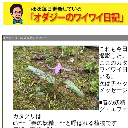
■ カタクリ by 富良野のオダジー
これも今日
撮影した。
ここのカタ
ワイワイ日
いる。
次はチャッ
メッセージ
■春の妖精
グ・エフェ
カタクリは
👉**「春の妖精」**と呼ばれる植物です