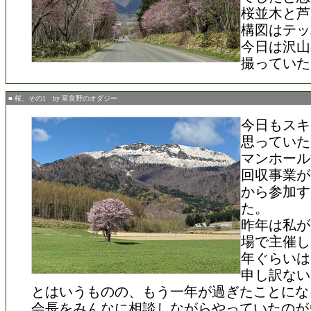
桜並木と芦
構図はテッ
今日は沢山
撮っていた
■ 桜、その1 by 富良野のオダジー
今日もスキ
思っていた
マンホール
回収事業が
から参加す
た。
昨年は私が
場で主催し
年ぐらいは
申し訳ない
とはいうものの、もう一年が過ぎたことにな
会長をみんなに相談しながらやっていたのが