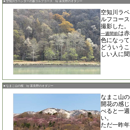
■ 空知川ラベンダーの森ゴルフコース by 富良野のオダジー
空知川ラベ
ルフコース
撮影した。
は赤
一週間前
色になって
どういうこ
しい人に聞
■ なまこ山の桜 by 富良野のオダジー
なまこ山の
開花の感じ
べると一週
い。
ただ一昨年