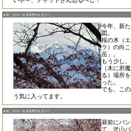
いや～、チャットさん恐るべし！
■ 桜、その4 by 富良野のオダジー
今年、新た
図。
桜の木（エ
ラ）の向こ
岳」。
もう少し、
（木に邪魔
る）場所を
った。
でも、この
う気に入ってます。
■ 桜、その3 by 富良野のオダジー
昼前にパン
て、沢山パ