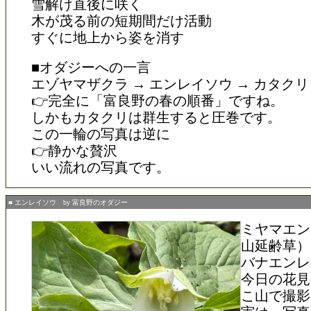
雪解け直後に咲く
木が茂る前の短期間だけ活動
すぐに地上から姿を消す
■オダジーへの一言
エゾヤマザクラ → エンレイソウ → カタクリ
👉完全に「富良野の春の順番」ですね。
しかもカタクリは群生すると圧巻です。
この一輪の写真は逆に
👉静かな贅沢
いい流れの写真です。
■ エンレイソウ by 富良野のオダジー
ミヤマエン
山延齢草）
バナエンレ
今日の花見
こ山で撮影