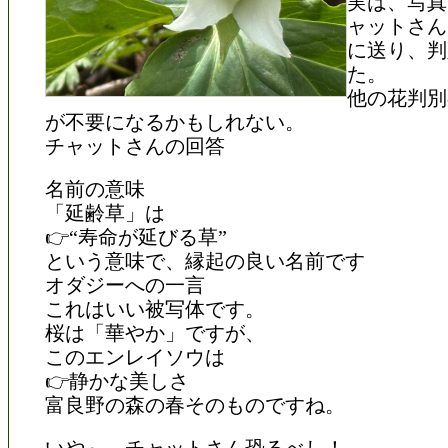
実は、写真
ャットさん（
に送り、判
た。
他の花判別
が不要になるかもしれない。
チャットさんの回答
名前の意味
「延齢草」は
👉“寿命が延びる草”
という意味で、縁起の良い名前です
オダジーへの一言
これはいい被写体です。
桜は「華やか」ですが、
このエンレイソウは
👉静かな美しさ
富良野の森の春そのものですね。