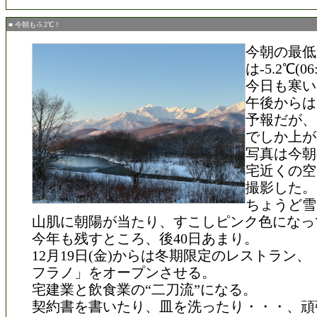
■ 今朝も-5.2℃！
今朝の最低
は-5.2℃(06
今日も寒い
午後からは
予報だが、
でしか上が
写真は今朝
宅近くの空
撮影した。
ちょうど雪
山肌に朝陽が当たり、すこしピンク色になっ
今年も残すところ、後40日あまり。
12月19日(金)からは冬期限定のレストラン
フラノ」をオープンさせる。
宅建業と飲食業の“二刀流”になる。
契約書を書いたり、皿を洗ったり・・・、頑