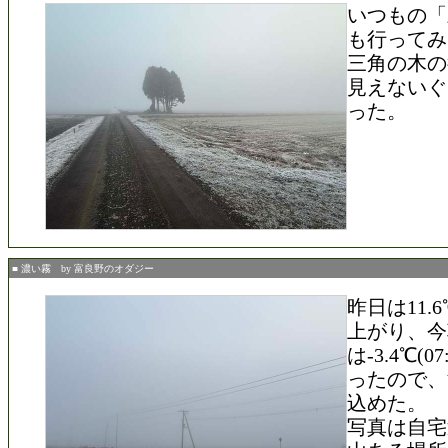
いつもの「
も行ってみ
三角の木の
見えないぐ
った。
■ 濃い霧 by 富良野のオダジー
昨日は11.6℃
上がり、今
は-3.4℃(0
ったので、
込めた。
写真は自宅