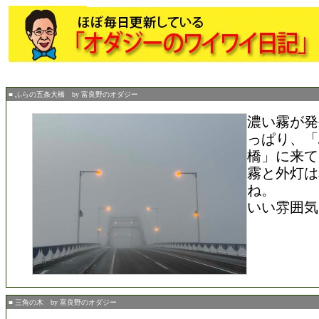
■ ふらの五条大橋 by 富良野のオダジー
濃い霧が発
っぱり、「
橋」に来て
霧と外灯は
ね。
いい雰囲気
■ 三角の木 by 富良野のオダジー