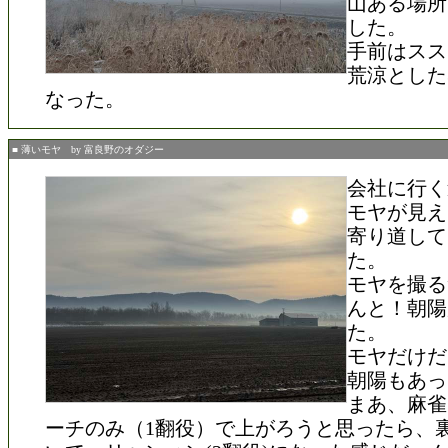
山ある場所
した。
手前はスス
荒涼とした
なった。
■ 薄いモヤ by 富良野のオダジー
会社に行く
モヤが見え
寄り道して
た。
モヤを撮る
んと！朝陽
た。
モヤだけだ
朝陽もあっ
まあ、麻雀
ーチのみ（1翻役）で上がろうと思ったら、