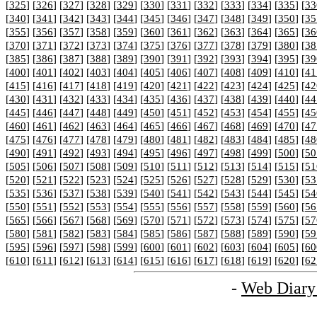
[
325
] [
326
] [
327
] [
328
] [
329
] [
330
] [
331
] [
332
] [
333
] [
334
] [
335
] [
33
[
340
] [
341
] [
342
] [
343
] [
344
] [
345
] [
346
] [
347
] [
348
] [
349
] [
350
] [
35
[
355
] [
356
] [
357
] [
358
] [
359
] [
360
] [
361
] [
362
] [
363
] [
364
] [
365
] [
36
[
370
] [
371
] [
372
] [
373
] [
374
] [
375
] [
376
] [
377
] [
378
] [
379
] [
380
] [
38
[
385
] [
386
] [
387
] [
388
] [
389
] [
390
] [
391
] [
392
] [
393
] [
394
] [
395
] [
39
[
400
] [
401
] [
402
] [
403
] [
404
] [
405
] [
406
] [
407
] [
408
] [
409
] [
410
] [
41
[
415
] [
416
] [
417
] [
418
] [
419
] [
420
] [
421
] [
422
] [
423
] [
424
] [
425
] [
42
[
430
] [
431
] [
432
] [
433
] [
434
] [
435
] [
436
] [
437
] [
438
] [
439
] [
440
] [
44
[
445
] [
446
] [
447
] [
448
] [
449
] [
450
] [
451
] [
452
] [
453
] [
454
] [
455
] [
45
[
460
] [
461
] [
462
] [
463
] [
464
] [
465
] [
466
] [
467
] [
468
] [
469
] [
470
] [
47
[
475
] [
476
] [
477
] [
478
] [
479
] [
480
] [
481
] [
482
] [
483
] [
484
] [
485
] [
48
[
490
] [
491
] [
492
] [
493
] [
494
] [
495
] [
496
] [
497
] [
498
] [
499
] [
500
] [
50
[
505
] [
506
] [
507
] [
508
] [
509
] [
510
] [
511
] [
512
] [
513
] [
514
] [
515
] [
51
[
520
] [
521
] [
522
] [
523
] [
524
] [
525
] [
526
] [
527
] [
528
] [
529
] [
530
] [
53
[
535
] [
536
] [
537
] [
538
] [
539
] [
540
] [
541
] [
542
] [
543
] [
544
] [
545
] [
54
[
550
] [
551
] [
552
] [
553
] [
554
] [
555
] [
556
] [
557
] [
558
] [
559
] [
560
] [
56
[
565
] [
566
] [
567
] [
568
] [
569
] [
570
] [
571
] [
572
] [
573
] [
574
] [
575
] [
57
[
580
] [
581
] [
582
] [
583
] [
584
] [
585
] [
586
] [
587
] [
588
] [
589
] [
590
] [
59
[
595
] [
596
] [
597
] [
598
] [
599
] [
600
] [
601
] [
602
] [
603
] [
604
] [
605
] [
60
[
610
] [
611
] [
612
] [
613
] [
614
] [
615
] [
616
] [
617
] [
618
] [
619
] [
620
] [
62
-
Web Diary 