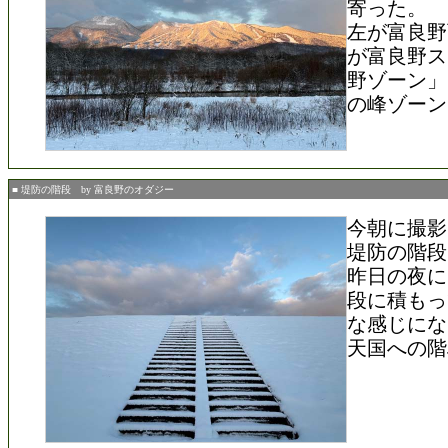
寄った。
左が富良野
が富良野ス
野ゾーン」
の峰ゾーン
■ 堤防の階段 by 富良野のオダジー
今朝に撮影
堤防の階段
昨日の夜に
段に積もっ
な感じにな
天国への階