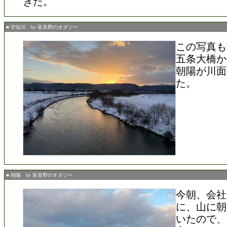
きた。
■ 空知川 by 富良野のオダジー
この写真も
五条大橋か
朝陽が川面
た。
■ 朝陽 by 富良野のオダジー
今朝、会社
に、山に朝
いたので、