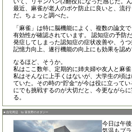
いて、リャンハン(2翻役)になった感じだ。
最近、麻雀が老人のボケ防止に良いと、流行
だ。ちょっと調べた。
「麻雀」は特に脳機能によく、複数の論文で
有効性が確認されています。 認知症の予防
発症してしまった認知症の症状改善や、うつ
記憶力向上、遂行機能の向上にも効果を認め
なるほど、そうか。
私はここ数年、定期的に姉夫婦や友人と麻雀
私はそんなに上手くはないが、大学生の頃は
ていた。その時の“貯金”が今は役に立ってい
にでも挑戦するのが大切だと、今更ながらに
る。
■ 自宅周辺 by 富良野のオダジー
今日は午後
気温もプラ