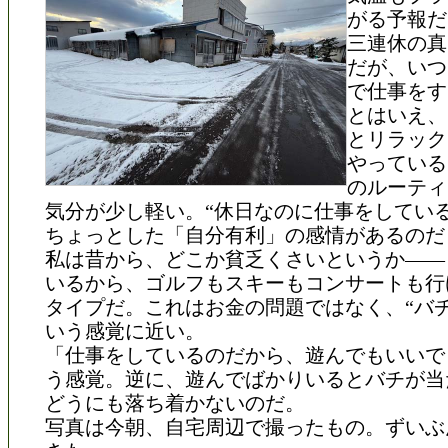
がる予報だ
三連休の真
だが、いつ
で仕事をす
とはいえ、
とリラック
やっている
のルーティ
気分が少し軽い。“休日なのに仕事をしている
ちょっとした「自分有利」の感情があるのだ
私は昔から、どこか貧乏くさいというか——
いるから、ゴルフもスキーもコンサートも行
タイプだ。これはお金の問題ではなく、“バチ
いう感覚に近い。
「仕事をしているのだから、遊んでもいいで
う感覚。逆に、遊んでばかりいるとバチが当
どうにも落ち着かないのだ。
写真は今朝、自宅周辺で撮ったもの。ずいぶ