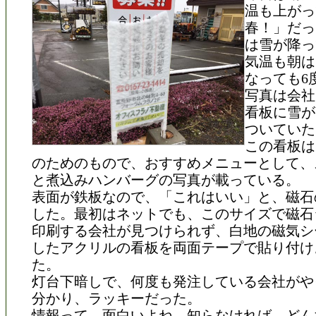
温も上がっ
春！」だっ
は雪が降っ
気温も朝は
なっても6
写真は会社
看板に雪が
ついていた
この看板は
のためのもので、おすすめメニューとして、
と煮込みハンバーグの写真が載っている。
表面が鉄板なので、「これはいい」と、磁石
した。最初はネットでも、このサイズで磁石
印刷する会社が見つけられず、白地の磁気シ
したアクリルの看板を両面テープで貼り付け
た。
灯台下暗しで、何度も発注している会社がや
分かり、ラッキーだった。
情報って、面白いよね。知らなければ、どん