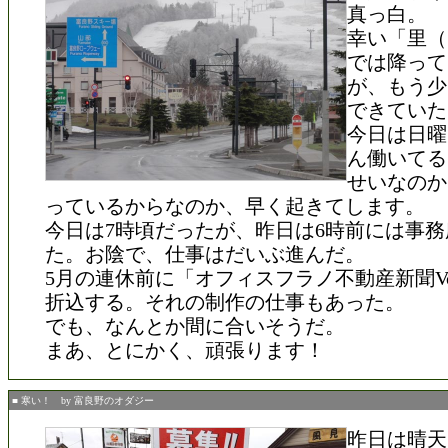
真っ白。
幸い「里（
では降って
が、もう少
できていた
今日は日曜
ん働いてる
せいなのか
っているからなのか、早く起きてします。
今日は7時頃だったが、昨日は6時前には事
た。お陰で、仕事はだいぶ進んだ。
5月の連休前に「オフィスフラノ不動産新聞Vo
折込する。それの制作の仕事もあった。
でも、なんとか間に合いそうだ。
まあ、とにかく、頑張ります！
■ 寒い！ by 富良野のオダジー
昨日は晴天