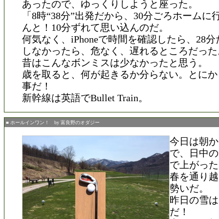
あったので、ゆっくりしようと座った。
「8時“38分”出発だから、30分ごろホームに
んと！10分ずれて思い込んのだ。
何気なく、iPhoneで時間を確認したら、28
しなかったら、危なく、遅れるところだった
昔はこんなボンミスは少なかったと思う。
歳を取ると、何が起きるか分らない。とにか
事だ！
新幹線は英語でBullet Train。
■ ホールインワン！ by 富良野のオダジー
今日は朝か
で、日中の
で上がった
春を通り越
勢いだ。
昨日の雪は
だ！