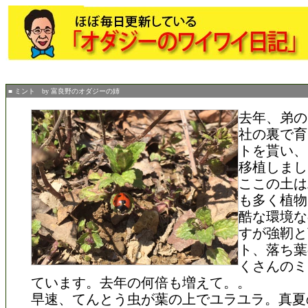
■ ミント by 富良野のオダジーの姉
去年、弟の
社の裏で育
トを貰い、
移植しまし
ここの土は
も多く植物
酷な環境な
すが強靭と
ト、落ち葉
くさんのミ
ています。去年の何倍も増えて。。
早速、てんとう虫が葉の上でユラユラ。真夏