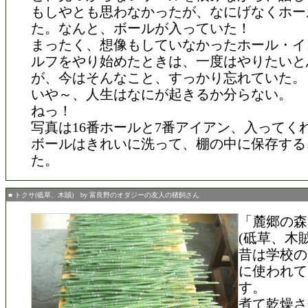
もしやとも思わなかったが、なにげなくホー
た。なんと、ボールが入っていた！
まったく、想像もしていなかったホール・イ
ルフをやり始めたときは、一度はやりたいと
が、今はそんなこと、すっかり忘れていた。
いや～、人生はなにが起きるか分らない。
ねっ！
写真は16番ホールと7番アイアン、入ってく
ボールはきれいに洗って、棚の中に保存する
た。
■ トクサ(砥草、木賊) by 富良野のオダジーの友人の猪飼さん
「麓郷の森
(砥草、木
昔は学校の
に使われて
す。
煮て乾燥さ