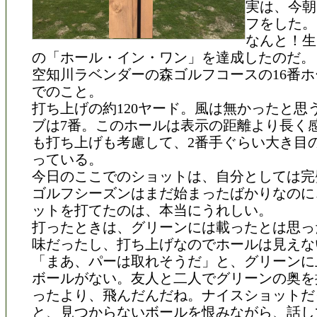
実は、今朝
フをした。
なんと！生
の「ホール・イン・ワン」を達成したのだ。
空知川ラベンダーの森ゴルフコースの16番ホ
でのこと。
打ち上げの約120ヤード。風は無かったと思
ブは7番。このホールは表示の距離より長く
も打ち上げも考慮して、2番手ぐらい大き目
っている。
今日のここでのショットは、自分としては完
ゴルフシーズンはまだ始まったばかりなのに
ットを打てたのは、本当にうれしい。
打ったときは、グリーンには載ったとは思っ
味だったし、打ち上げなのでホールは見えな
「まあ、パーは取れそうだ」と、グリーンに
ボールがない。友人と二人でグリーンの奥を
ったより、飛んだんだね。ナイスショットだ
と、見つからないボールを恨みながら、話し