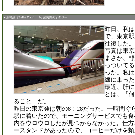
■ 新幹線（Bullet Train） by 富良野のオダジー
昨日、私は
で、東京駅
往復した。
写真は東京
まさか、“顔
っついてる
った。私は
線に乗った
最近、肝に
とは、「何
ること」だ。
昨日の東京発は朝の8：28だった。一時間ぐ
駅に着いたので、モーニングサービスでも食
内をウロウロしたが見つからなかった。仕方
ースタンドがあったので、コーヒーだけを頼