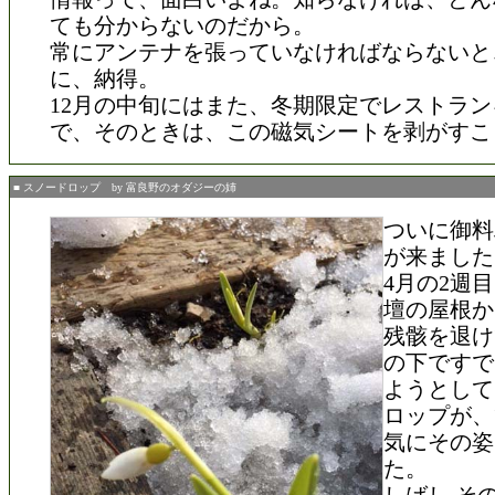
ても分からないのだから。
常にアンテナを張っていなければならないと
に、納得。
12月の中旬にはまた、冬期限定でレストラ
で、そのときは、この磁気シートを剥がすこ
■ スノードロップ by 富良野のオダジーの姉
ついに御料
が来ました
4月の2週
壇の屋根か
残骸を退け
の下ですで
ようとして
ロップが、
気にその姿
た。