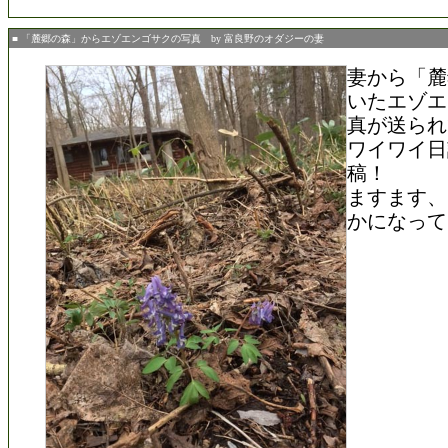
■ 「麓郷の森」からエゾエンゴサクの写真 by 富良野のオダジーの妻
妻から「麓
いたエゾエ
真が送られ
ワイワイ日
稿！
ますます、
かになって