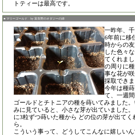
トティーは最高です。
■ マリーゴールド by 富良野のオダジーの姉
一昨年、千
6年前に移
時からの友
した色々な
てくれまし
の周りに種
事な花が咲
採取できま
今年は種蒔
て、一週間
ゴールドとチトニアの種を蒔いてみました。
みに見ていると、小さな芽が出ていました。ト
に3粒ずつ蒔いた種から どの位の芽が出てく
ら。
こういう事って、どうしてこんなに嬉しいん