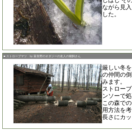
しばし そ
ながら見入
した。
■ ストローブマツ by 富良野のオダジーの友人の猪飼さん
厳しい冬を
の仲間の倒
みます。
ストローブ
ンソーで処
この森での
用方法を考
長さにカッ