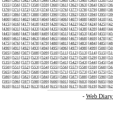
[
340
] [
341
] [
342
] [
343
] [
344
] [
345
] [
346
] [
347
] [
348
] [
349
] [
350
] [
35
[
355
] [
356
] [
357
] [
358
] [
359
] [
360
] [
361
] [
362
] [
363
] [
364
] [
365
] [
36
[
370
] [
371
] [
372
] [
373
] [
374
] [
375
] [
376
] [
377
] [
378
] [
379
] [
380
] [
38
[
385
] [
386
] [
387
] [
388
] [
389
] [
390
] [
391
] [
392
] [
393
] [
394
] [
395
] [
39
[
400
] [
401
] [
402
] [
403
] [
404
] [
405
] [
406
] [
407
] [
408
] [
409
] [
410
] [
41
[
415
] [
416
] [
417
] [
418
] [
419
] [
420
] [
421
] [
422
] [
423
] [
424
] [
425
] [
42
[
430
] [
431
] [
432
] [
433
] [
434
] [
435
] [
436
] [
437
] [
438
] [
439
] [
440
] [
44
[
445
] [
446
] [
447
] [
448
] [
449
] [
450
] [
451
] [
452
] [
453
] [
454
] [
455
] [
45
[
460
] [
461
] [
462
] [
463
] [
464
] [
465
] [
466
] [
467
] [
468
] [
469
] [
470
] [
47
[
475
] [
476
] [
477
] [
478
] [
479
] [
480
] [
481
] [
482
] [
483
] [
484
] [
485
] [
48
[
490
] [
491
] [
492
] [
493
] [
494
] [
495
] [
496
] [
497
] [
498
] [
499
] [
500
] [
50
[
505
] [
506
] [
507
] [
508
] [
509
] [
510
] [
511
] [
512
] [
513
] [
514
] [
515
] [
51
[
520
] [
521
] [
522
] [
523
] [
524
] [
525
] [
526
] [
527
] [
528
] [
529
] [
530
] [
53
[
535
] [
536
] [
537
] [
538
] [
539
] [
540
] [
541
] [
542
] [
543
] [
544
] [
545
] [
54
[
550
] [
551
] [
552
] [
553
] [
554
] [
555
] [
556
] [
557
] [
558
] [
559
] [
560
] [
56
[
565
] [
566
] [
567
] [
568
] [
569
] [
570
] [
571
] [
572
] [
573
] [
574
] [
575
] [
57
[
580
] [
581
] [
582
] [
583
] [
584
] [
585
] [
586
] [
587
] [
588
] [
589
] [
590
] [
59
[
595
] [
596
] [
597
] [
598
] [
599
] [
600
] [
601
] [
602
] [
603
] [
604
] [
605
] [
60
[
610
] [
611
] [
612
] [
613
] [
614
] [
615
] [
616
] [
617
] [
618
] [
619
] [
620
] [
62
-
Web Diary 