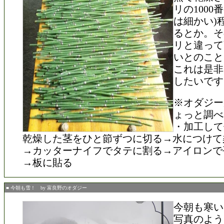
リの1000
は細かい)
るとか。そ
リと違って
いとのこと
これは是非
したいです
※オダジー
ょっと調べ
・加工して
乾燥した茎をひと節ずつに切る→水につけて
→カッターナイフでタテに割る→アイロンで
→板に貼る
■ 今朝も雪！ by 富良野のオダジー
今朝も寒い
写真のよう