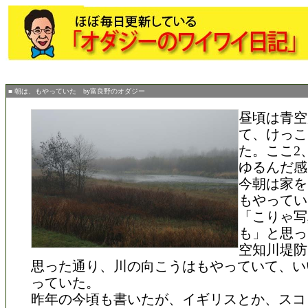
■ 朝は、もやっていた by富良野のオダジー
昼頃は青空
て、けっこ
た。ここ2
ゆるんだ感
今朝は家を
もやってい
「こりゃ写
も」と思っ
空知川堤防
思った通り、川の向こうはもやっていて、い
っていた。
昨年の今頃も書いたが、イギリスとか、スコ