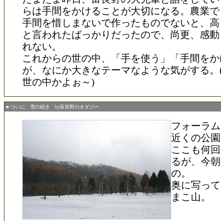
らは手間をかけることが大切になる。農業で
手間を惜しまないで作ったものでないと、高
と言われたばっかりだったので、尚更、感動
れない。
これからの世の中、「手を使う」「手間をか
が、なにか大きなテーマなような気がする。
世の中かよぉ～)
■ ついに、雪の続き by富良野のオダジー
フォーラム
近くの公園
ここも何回
るが、今朝
の。
奥に写って
まこ山。