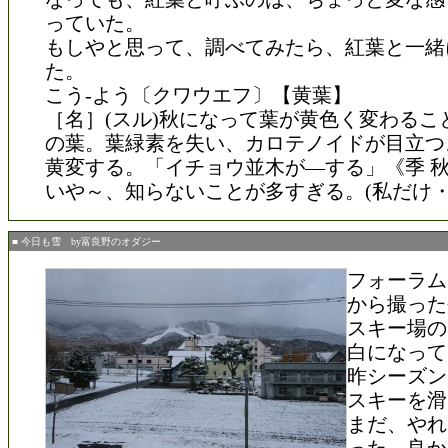
っていた。
もしやと思って、調べてみたら、紅葉と一緒
た。
こう‐よう〔クワウエフ〕【黄葉】
［名］(スル)秋になって葉が黄色く変わるこ
の葉。葉緑素を失い、カロテノイドが目立つ
黄変する。「イチョウ並木が―する」《季 
いや～、知らないことが多すぎる。(私だけ・
■ 今日も雪 by富良野のオダジー
フォーラム
から撮った
スキー場の
白になって
昨シーズン
スキーを滑
まだ、やれ