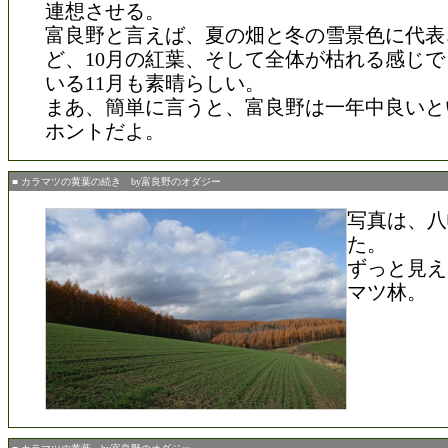
連想させる。
富良野と言えば、夏の畑と冬の雪景色に代表
ど、10月の紅葉、そして全体が枯れる感じ
いる11月も素晴らしい。
まあ、簡単に言うと、富良野は一年中良いと
ホントだよ。
■ カラマツの黄葉の続き by富良野のオダジー
写真は、八
た。
ずっと見え
マツ林。