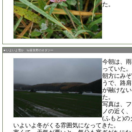
た。
■ いよいよ雪か by富良野のオダジー
今朝は、雨
っていた。
朝方にみぞ
うで、路肩
が融けない
た。
写真は、フ
ノの近く、
(ふもと)
いよいよ冬がくる雰囲気になってきた。