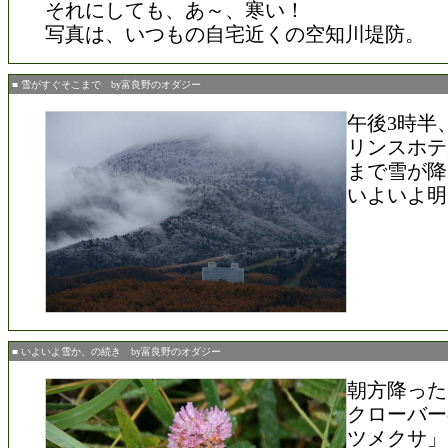
それにしても、あ～、寒い！
写真は、いつもの自宅近くの空知川堤防。
■ 雪がすぐそこまで by富良野のオダジー
午後3時半
リンスホテ
まで雪が降
いよいよ明
■ いよいよ雪か、の続き by富良野のオダジー
朝方降った
クローバー
ツメクサ」