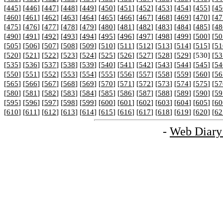
[
445
] [
446
] [
447
] [
448
] [
449
] [
450
] [
451
] [
452
] [
453
] [
454
] [
455
] [
45
[
460
] [
461
] [
462
] [
463
] [
464
] [
465
] [
466
] [
467
] [
468
] [
469
] [
470
] [
47
[
475
] [
476
] [
477
] [
478
] [
479
] [
480
] [
481
] [
482
] [
483
] [
484
] [
485
] [
48
[
490
] [
491
] [
492
] [
493
] [
494
] [
495
] [
496
] [
497
] [
498
] [
499
] [
500
] [
50
[
505
] [
506
] [
507
] [
508
] [
509
] [
510
] [
511
] [
512
] [
513
] [
514
] [
515
] [
51
[
520
] [
521
] [
522
] [
523
] [
524
] [
525
] [
526
] [
527
] [
528
] [
529
] [530] [
53
[
535
] [
536
] [
537
] [
538
] [
539
] [
540
] [
541
] [
542
] [
543
] [
544
] [
545
] [
54
[
550
] [
551
] [
552
] [
553
] [
554
] [
555
] [
556
] [
557
] [
558
] [
559
] [
560
] [
56
[
565
] [
566
] [
567
] [
568
] [
569
] [
570
] [
571
] [
572
] [
573
] [
574
] [
575
] [
57
[
580
] [
581
] [
582
] [
583
] [
584
] [
585
] [
586
] [
587
] [
588
] [
589
] [
590
] [
59
[
595
] [
596
] [
597
] [
598
] [
599
] [
600
] [
601
] [
602
] [
603
] [
604
] [
605
] [
60
[
610
] [
611
] [
612
] [
613
] [
614
] [
615
] [
616
] [
617
] [
618
] [
619
] [
620
] [
62
-
Web Diary 