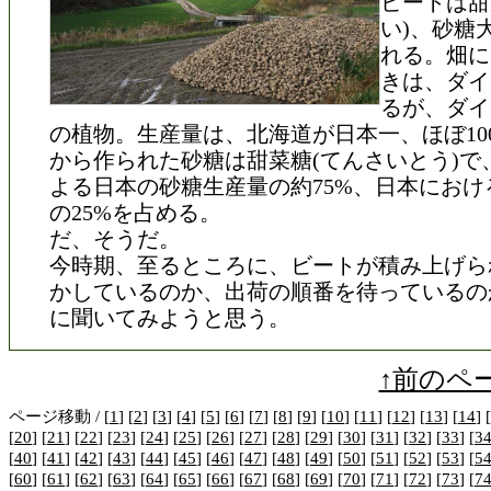
ビートは甜
い)、砂糖
れる。畑に
きは、ダイ
るが、ダイ
の植物。生産量は、北海道が日本一、ほぼ10
から作られた砂糖は甜菜糖(てんさいとう)で
よる日本の砂糖生産量の約75%、日本におけ
の25%を占める。
だ、そうだ。
今時期、至るところに、ビートが積み上げら
かしているのか、出荷の順番を待っているの
に聞いてみようと思う。
↑前のペ
ページ移動 / [
1
] [
2
] [
3
] [
4
] [
5
] [
6
] [
7
] [
8
] [
9
] [
10
] [
11
] [
12
] [
13
] [
14
] [
[
20
] [
21
] [
22
] [
23
] [
24
] [
25
] [
26
] [
27
] [
28
] [
29
] [
30
] [
31
] [
32
] [
33
] [
3
[
40
] [
41
] [
42
] [
43
] [
44
] [
45
] [
46
] [
47
] [
48
] [
49
] [
50
] [
51
] [
52
] [
53
] [
5
[
60
] [
61
] [
62
] [
63
] [
64
] [
65
] [
66
] [
67
] [
68
] [
69
] [
70
] [
71
] [
72
] [
73
] [
7