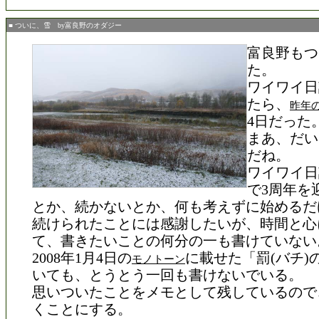
■ ついに、雪 by富良野のオダジー
富良野もつ
た。
ワイワイ日
たら、
昨年
4日だった
まあ、だい
だね。
ワイワイ日
で3周年を
とか、続かないとか、何も考えずに始めるだ
続けられたことには感謝したいが、時間と心
て、書きたいことの何分の一も書けていない
2008年1月4日の
に載せた「罰(バチ)
モノトーン
いても、とうとう一回も書けないでいる。
思いついたことをメモとして残しているので
くことにする。