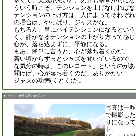
寒くて、天気が悪いと、気分も塞ぎがちにな
ういう時こそ、テンションを上げなければな
テンションの上げ方は、人によってそれぞれ
の場合は、やっぱり、ジャズかな。
もちろん、単にハイテンションになるという
く、静かなるテンションの上がり方って感じ
心が、落ち込まずに、平静になる。
まあ、簡単に言うと、心が落ち着くのだ。
若い頃からずっとジャズを聞いているので、
な気分の時は、このレコード」というのがあ
聞けば、心が落ち着くのだ。ありがたい！
ジャズの功徳(くどく)だ。
■ ビート by富良野のオダジー
写真は一昨
で撮影した
りになって
ト。