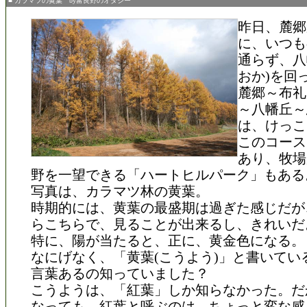
■ カラマツの黄葉 by富良野のオダジー
昨日、麓郷
に、いつも
通らず、八
おか)を回
麓郷～布礼
～八幡丘～
は、けっこ
このコース
あり、牧場
野を一望できる「ハートヒルパーク」もある
写真は、カラマツ林の黄葉。
時期的には、黄葉の最盛期は過ぎた感じだが
らこちらで、見ることが出来るし、きれいだ
特に、陽が当たると、正に、黄金色になる。
なにげなく、「黄葉(こうよう)」と書いてい
言葉あるの知っていました？
こうようは、「紅葉」しか知らなかった。だ
なっても、紅葉と呼ぶのは、ちょっと変な感