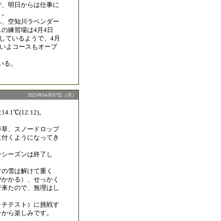
で、明日からは仕事に
う。
ら、空知川ラベンダー
の練習場は4月4日
ンしているようで、4月
いよいよコースもオープ
いる。
2025年04月07日（月）
.1℃(12:12)。
。
寿草、スノードロップ
に付くようになってき
今シーズンは終了し
方の雪は解けて重く
がかかる）、せっかく
で来たので、無理はし
。
ッチテスト）に挑戦す
今から楽しみです。