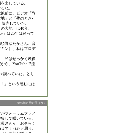
顔を出している。
するね。
は以前に、ビデオ「彩
地」と「夢のとき-
制作、販売していた。
の大地」は40年、
no-」は25年は経って
那須野ゆたかさん、音
マキン）、私はプロデ
。
ら、私はせっかく映像
ら、YouTubeで流
色々調べていた。とり
く！」という感じには
2025年04月09日（水）
アがフォーラムフラノ
密集して咲いている。
お母さんが、おそらく
植えてくれたと思う。