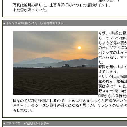
頑張ります！
写真は旭川の帰りに、上富良野町のいつもの撮影ポイント。
まだ雪が残っていた。
■ オレンジ色の朝陽が出た by 富良野のオダジー
今朝、6時前に
ら、オレンジ色
ちょうど薄い雲
の光がソフトに
パジャマの上か
ボンを着て、す
た。
時間が無い！す
えてしまう。
幸い、何点か撮
左の奥が十勝岳
実は今は7：43だ
野スキー場に向
9時からの運行
日なので混雑が予想されるので、早めに行きましょうと連絡が届いた
おそらく、今シーズン最後の滑りになると思うが、ゲレンデの状況次
もしれない。
■ プラス10℃ by 富良野のオダジー