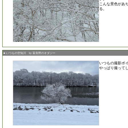
こんな景色があ
る。
■ いつもの空知川 by 富良野のオダジー
いつもの撮影ポ
やっぱり撮って