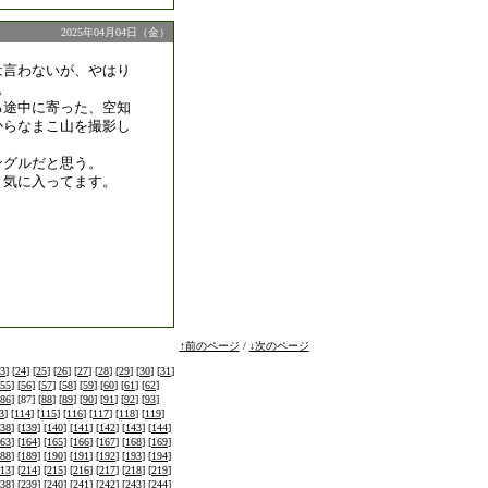
2025年04月04日（金）
は言わないが、やはり
。
る途中に寄った、空知
からなまこ山を撮影し
ングルだと思う。
と気に入ってます。
↑前のページ
/
↓次のページ
3
] [
24
] [
25
] [
26
] [
27
] [
28
] [
29
] [
30
] [
31
]
55
] [
56
] [
57
] [
58
] [
59
] [
60
] [
61
] [
62
]
86
] [87] [
88
] [
89
] [
90
] [
91
] [
92
] [
93
]
3
] [
114
] [
115
] [
116
] [
117
] [
118
] [
119
]
38
] [
139
] [
140
] [
141
] [
142
] [
143
] [
144
]
63
] [
164
] [
165
] [
166
] [
167
] [
168
] [
169
]
88
] [
189
] [
190
] [
191
] [
192
] [
193
] [
194
]
13
] [
214
] [
215
] [
216
] [
217
] [
218
] [
219
]
38
] [
239
] [
240
] [
241
] [
242
] [
243
] [
244
]