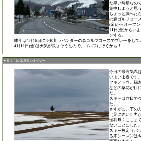
だ早い時期なの
集中しようと思
ちょっと調べた
の森ゴルフコース
(金)からオープ
11日(金)から
ンする。
昨年は4月16日に空知川ラベンダーの森ゴルフコースでプレーをして
4月11日(金)は天気が良さそうなので、ゴルフに行くかも！
■ 春！ by 富良野のオダジー
今日の最高気温は14
いよいよ春です
フキノトウ、福
などの草花が目
た。
スキーは昨日で
た。
さすがに、下の
（足に強い圧力
怪我無くここま
ないことにした
スキー検定（バ
る来シーズンは