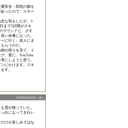
交通安全・防犯の旗を
があったので、スキー
残念な気もしたが、3
昨日まで5日間がスキ
フのラウンドと、さす
、良い休養になった。
キーに行く。友人にま
てもらうのだ。
動画の滑りを見て、イ
、更に、YouTube
参考にしようと思う。
ズンにかけます。スキ
します。
2025年04月04日（金）
にも雪が積っていた。
真っ白になってきれい
ーだけが楽しみではな