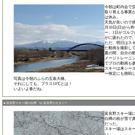
今朝は町内会で
取り替える事業
は休み。
天気が良いので
月30日(日)から
ー、1日がゴル
がに疲れたので
ただ、明日はス
た動画を撮影し
夏の間、自分の
メージトレーニング
でプロの動画も
スキーは来シー
ー検定にも挑戦
写真は今朝のふらの五条大橋。
それにしても、プラス10℃とは！
いよいよ春だね。
■ 富良野スキー場の白樺 by 富良野のオダジー
富良野スキー場
白樺の枝が雪で
だった。
スキー場はスキ
い。