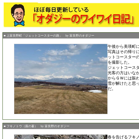
■ 上富良野町「ジェットコースターの路」 by 富良野のオダジー
午後から美瑛町
写真はその帰り
ットコースター
を撮影した。
ジェットコース
光客の方はいな
からＧＷには賑
雪が解けたと思
だ。
■ フキノトウ（蕗の薹） by 富良野のオダジー
春を告げるフキ