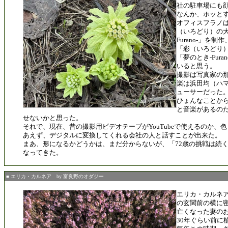
社の駐車場にも
なんか、ホッと
オフィスフラノ
（いろどり）の大
Furano-」を
「彩（いろどり）
「夢のとき-Fura
いると思う。
撮影は写真家の
楽は浜田均（ハ
ューサーだった
ひょんなことか
と音楽があるのだか
せないかと思った。
それで、現在、昔の撮影用ビデオテープがYouTubeで使えるのか、
あえず、デジタルに変換してくれる会社の人と話すことが出来た。
まあ、形になるかどうかは、まだ分からないが、「72歳の挑戦は続
なってきた。
■ エリカ・カルネア by 富良野のオダジー
エリカ・カルネ
の玄関前の横に
亡くなった妻の
30年ぐらい前に