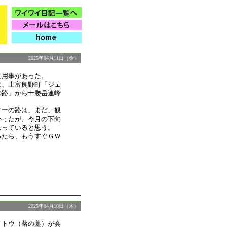
2025年04月11日（金）
に用事があった。
に、上富良野町「ジェ
の路」から十勝岳連峰
ターの路は、まだ、観
かったが、今月の下旬
わっていると思う。
ったら、もうすぐＧＷ
2025年04月10日（木）
ノトウ（蕗の薹）が会