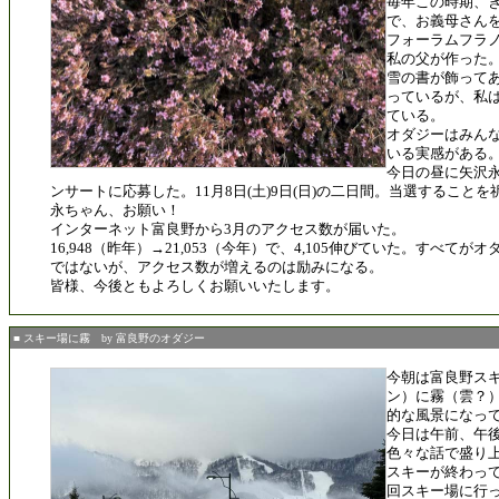
毎年この時期、
で、お義母さん
フォーラムフラ
私の父が作った
雪の書が飾って
っているが、私
ている。
オダジーはみん
いる実感がある
今日の昼に矢沢
ンサートに応募した。11月8日(土)9日(日)の二日間。当選することを
永ちゃん、お願い！
インターネット富良野から3月のアクセス数が届いた。
16,948（昨年）→21,053（今年）で、4,105伸びていた。すべて
ではないが、アクセス数が増えるのは励みになる。
皆様、今後ともよろしくお願いいたします。
■ スキー場に霧 by 富良野のオダジー
今朝は富良野ス
ン）に霧（雲？
的な風景になっ
今日は午前、午
色々な話で盛り
スキーが終わって
回スキー場に行