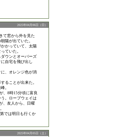
2025年04月06日（日）
起きて窓から外を見た
の朝陽が出ていた。
がかかっていて、太陽
なっていた。
らダウンとオーバーズ
ぐに自宅を飛び出し
ぐに、オレンジ色が消
影することが出来た。
連峰。
が、8時15分頃に富良
かう。ロープウェイは
だが、友人から、日曜
。
第では明日も行くか
2025年04月05日（土）