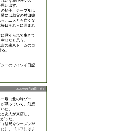
きれいな花が咲くの
を思い出す。
ノの椅子、テーブルは
。壁には叔父の村田鳴
ある。二人とも亡くな
は毎日それらに囲まれ
なに見守られて生きて
。幸せだと思う。
永吉の東京ドームのコ
祈る。
がオダジーのワイワイ日記
2025年04月08日（火）
キー場（北の峰ゾー
）が漂っていて、幻想
ていた。
後と友人が来店し、
上がった。
（結局今シーズン36
った）、ゴルフにはま