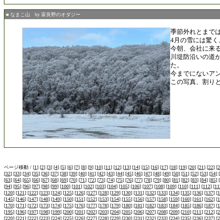
■ なまこ山 by 富良野のオダジー
季節外れとまで
4月の雪には驚く
今朝、会社に来
川堤防沿いの道
た。
今までにないア
この写真、割り
ページ移動 / [
1
] [
2
] [
3
] [
4
] [
5
] [
6
] [
7
] [
8
] [
9
] [
10
] [
11
] [
12
] [
13
] [
14
] [
15
] [
16
] [
17
] [
18
] [
19
] [
20
] [
21
] [
22
] [
2
[
32
] [
33
] [
34
] [
35
] [
36
] [
37
] [
38
] [
39
] [
40
] [
41
] [
42
] [
43
] [
44
] [
45
] [
46
] [
47
] [
48
] [
49
] [
50
] [
51
] [
52
] [
53
] [
54
] [
[
63
] [
64
] [
65
] [
66
] [
67
] [
68
] [
69
] [
70
] [
71
] [
72
] [
73
] [
74
] [
75
] [
76
] [
77
] [
78
] [
79
] [
80
] [
81
] [
82
] [
83
] [
84
] [
85
] [
[
94
] [
95
] [
96
] [
97
] [
98
] [
99
] [
100
] [
101
] [
102
] [
103
] [
104
] [
105
] [
106
] [
107
] [
108
] [
109
] [
110
] [
111
] [
112
] [
11
[
120
] [
121
] [
122
] [
123
] [
124
] [
125
] [
126
] [
127
] [
128
] [
129
] [
130
] [
131
] [
132
] [
133
] [
134
] [
135
] [
136
] [
137
] [
1
[
145
] [
146
] [
147
] [
148
] [
149
] [
150
] [
151
] [
152
] [
153
] [
154
] [
155
] [
156
] [
157
] [
158
] [
159
] [
160
] [
161
] [
162
] [
1
[
170
] [
171
] [
172
] [
173
] [
174
] [
175
] [
176
] [
177
] [
178
] [
179
] [
180
] [
181
] [
182
] [
183
] [
184
] [
185
] [
186
] [
187
] [
1
[
195
] [
196
] [
197
] [
198
] [
199
] [
200
] [
201
] [
202
] [
203
] [
204
] [
205
] [
206
] [
207
] [
208
] [
209
] [
210
] [
211
] [
212
] [
2
[
220
] [
221
] [
222
] [
223
] [
224
] [
225
] [
226
] [
227
] [
228
] [
229
] [
230
] [
231
] [
232
] [
233
] [
234
] [
235
] [
236
] [
237
] [
2