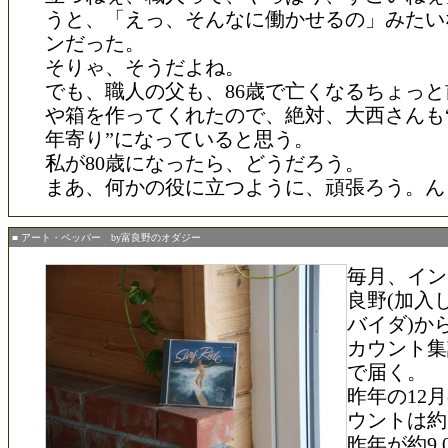
うと、「えっ、そんなに働かせるの」みたい
ンだった。
そりゃ、そうだよね。
でも、職人の父も、86歳で亡くなるちょっ
や箱を作ってくれたので、絶対、大西さんも
年寄り”になっていると思う。
私が80歳になったら、どうだろう。
まあ、何かの役に立つように、頑張ろう。ん
■ アート・ペッパー by富良野のオダジー
毎月、イン
良野(加入
バイダ)か
カウント集
で届く。
昨年の12
ウントは約1
昨年が約9,