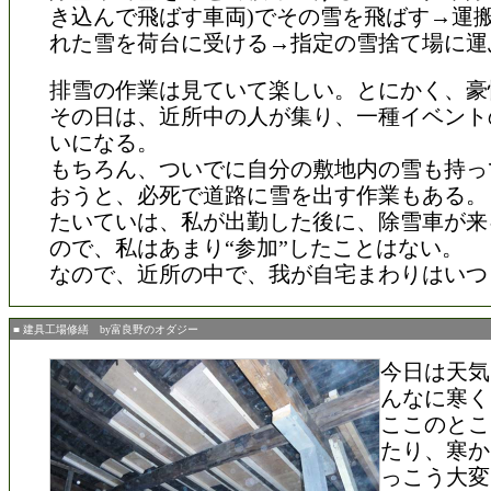
き込んで飛ばす車両)でその雪を飛ばす→運
れた雪を荷台に受ける→指定の雪捨て場に運
排雪の作業は見ていて楽しい。とにかく、豪
その日は、近所中の人が集り、一種イベント
いになる。
もちろん、ついでに自分の敷地内の雪も持っ
おうと、必死で道路に雪を出す作業もある。
たいていは、私が出勤した後に、除雪車が来
ので、私はあまり“参加”したことはない。
なので、近所の中で、我が自宅まわりはいつ
■ 建具工場修繕 by富良野のオダジー
今日は天気
んなに寒く
ここのとこ
たり、寒か
っこう大変