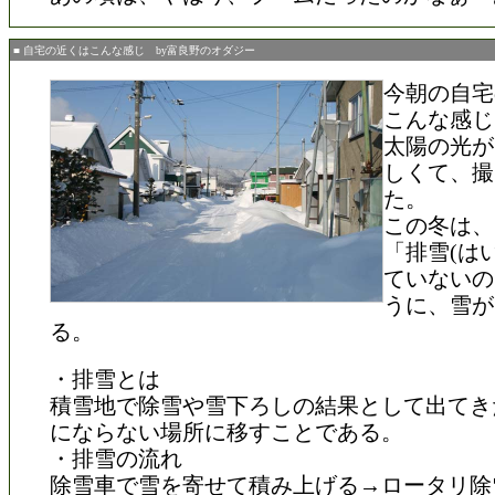
■ 自宅の近くはこんな感じ by富良野のオダジー
今朝の自宅
こんな感じ
太陽の光が
しくて、撮
た。
この冬は、
「排雪(は
ていないの
うに、雪が
る。
・排雪とは
積雪地で除雪や雪下ろしの結果として出てき
にならない場所に移すことである。
・排雪の流れ
除雪車で雪を寄せて積み上げる→ロータリ除