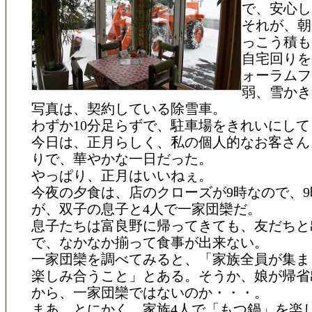
で、安心し
それが、朝
っこう積も
自宅回りを
ォーラムフ
弱、雪かき
写真は、契約している除雪車。
わずか10分足らずで、駐車場をきれいにし
今日は、正月らしく、私の個人的なお客さん
りで、華やかな一日だった。
やっぱり、正月はいいねぇ。
今夜の夕食は、店のクローズが9時なので、
が、双子の息子と4人で一家団欒だ。
息子たちは富良野に帰ってきても、友だちと
で、なかなか揃って食事が出来ない。
一家団欒を調べてみると、「家族全員が集ま
楽しみ合うこと」とある。そうか、娘が帰省
から、一家団欒ではないのか・・・。
まあ、とにかく、家族4人で「もつ鍋」を楽