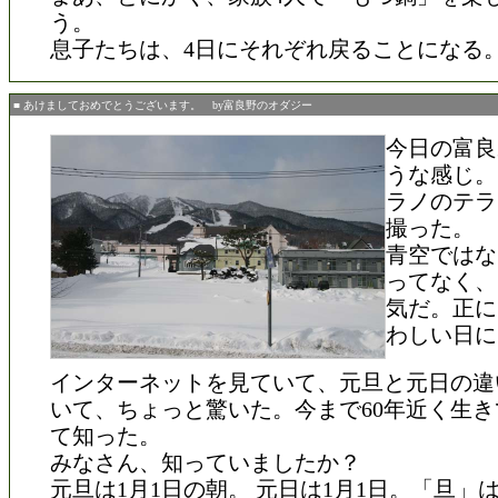
う。
息子たちは、4日にそれぞれ戻ることになる
■ あけましておめでとうございます。 by富良野のオダジー
今日の富良
うな感じ。
ラノのテラ
撮った。
青空ではな
ってなく、
気だ。正に
わしい日に
インターネットを見ていて、元旦と元日の違
いて、ちょっと驚いた。今まで60年近く生
て知った。
みなさん、知っていましたか？
元旦は1月1日の朝。 元日は1月1日。「旦」