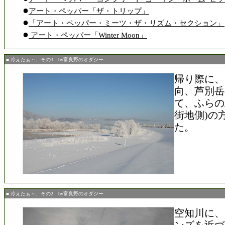
●
アート・ペッパー「ザ・トリップ」
●
「アート・ペッパー・ミーツ・ザ・リズム・セクション」
●
アート・ペッパー「Winter Moon」
■ 冷えたぁ～、その3 by富良野のオダジー
帰り際に、
向、芦別岳
て、ふらの
街地側)の
た。
■ 冷えたぁ～、その2 by富良野のオダジー
空知川に、