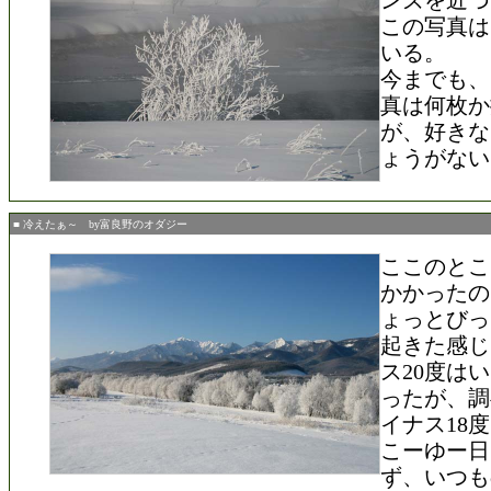
ンズを近づ
この写真は
いる。
今までも、
真は何枚か
が、好きな
ょうがない
■ 冷えたぁ～ by富良野のオダジー
ここのとこ
かかったの
ょっとびっ
起きた感じ
ス20度は
ったが、調
イナス18
こーゆー日
ず、いつも