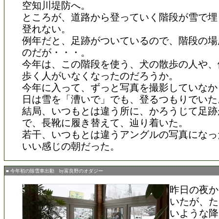
空知川堤防へ。
ところが、道路から登っていく階段が雪で埋
登れない。
例年だと、足跡がついているので、階段の場
のだが・・・。
今年は、この階段を使う、犬の散歩の人や、
歩く人がいなくなったのだろうか。
今年に入って、ずっと写真を撮影していなか
日は雪を「漕いで」でも、登るつもりでいた
結局、いつもとは違う所に、かろうじて足跡
で、長靴に履き替えて、辿り着いた。
若干、いつもとは違うアングルの写真になっ
いい感じの朝だった。
■ 今年初の除雪車出動 by富良野のオダジー
昨日の夜か
いたが、た
いような降