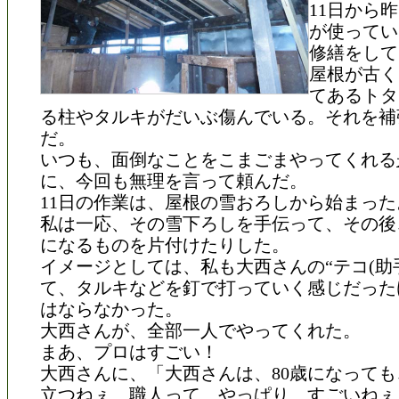
11日から
が使ってい
修繕をして
屋根が古く
てあるトタ
る柱やタルキがだいぶ傷んでいる。それを補
だ。
いつも、面倒なことをこまごまやってくれる
に、今回も無理を言って頼んだ。
11日の作業は、屋根の雪おろしから始まった
私は一応、その雪下ろしを手伝って、その後
になるものを片付けたりした。
イメージとしては、私も大西さんの“テコ(助手
て、タルキなどを釘で打っていく感じだった
はならなかった。
大西さんが、全部一人でやってくれた。
まあ、プロはすごい！
大西さんに、「大西さんは、80歳になって
立つねぇ、職人って、やっぱり、すごいねぇ