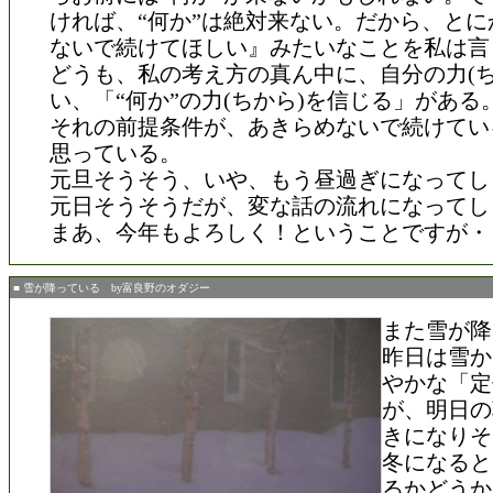
ければ、“何か”は絶対来ない。だから、とに
ないで続けてほしい』みたいなことを私は言
どうも、私の考え方の真ん中に、自分の力(ち
い、「“何か”の力(ちから)を信じる」がある
それの前提条件が、あきらめないで続けてい
思っている。
元旦そうそう、いや、もう昼過ぎになってし
元日そうそうだが、変な話の流れになってし
まあ、今年もよろしく！ということですが・
■ 雪が降っている by富良野のオダジー
また雪が降
昨日は雪か
やかな「定
が、明日の
きになりそ
冬になると
るかどうか