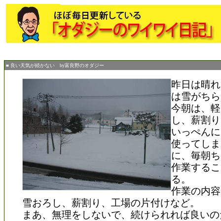
■ 良い天気が続かない by富良野のオダジー
昨日は晴れ
は雪がちら
今朝は、軽
し、薪割り
いっぺんに
使ってしま
に、毎朝ち
作業するこ
る。
作業の内容
雪おろし、薪割り、工場の片付けなど。
まあ、無理をしないで、続けられれば良いの