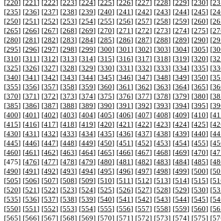
[
220
] [
221
] [
222
] [
223
] [
224
] [
225
] [
226
] [
227
] [
228
] [
229
] [
230
] [
23
[
235
] [
236
] [
237
] [
238
] [
239
] [
240
] [
241
] [
242
] [
243
] [
244
] [
245
] [
24
[
250
] [
251
] [
252
] [
253
] [
254
] [
255
] [
256
] [
257
] [
258
] [
259
] [
260
] [
26
[
265
] [
266
] [
267
] [
268
] [
269
] [
270
] [
271
] [
272
] [
273
] [
274
] [
275
] [
27
[
280
] [
281
] [
282
] [
283
] [
284
] [
285
] [
286
] [
287
] [
288
] [
289
] [
290
] [
29
[
295
] [
296
] [
297
] [
298
] [
299
] [
300
] [
301
] [
302
] [
303
] [
304
] [
305
] [
30
[
310
] [
311
] [
312
] [
313
] [
314
] [
315
] [
316
] [
317
] [
318
] [
319
] [
320
] [
32
[
325
] [
326
] [
327
] [
328
] [
329
] [
330
] [
331
] [
332
] [
333
] [
334
] [
335
] [
33
[
340
] [
341
] [
342
] [
343
] [
344
] [
345
] [
346
] [
347
] [
348
] [
349
] [
350
] [
35
[
355
] [
356
] [
357
] [
358
] [
359
] [
360
] [
361
] [
362
] [
363
] [
364
] [
365
] [
36
[
370
] [
371
] [
372
] [
373
] [
374
] [
375
] [
376
] [
377
] [
378
] [
379
] [
380
] [
38
[
385
] [
386
] [
387
] [
388
] [
389
] [
390
] [
391
] [
392
] [
393
] [
394
] [
395
] [
39
[
400
] [
401
] [
402
] [
403
] [
404
] [
405
] [
406
] [
407
] [
408
] [
409
] [
410
] [
41
[
415
] [
416
] [
417
] [
418
] [
419
] [
420
] [
421
] [
422
] [
423
] [
424
] [
425
] [
42
[
430
] [
431
] [
432
] [
433
] [
434
] [
435
] [
436
] [
437
] [
438
] [
439
] [
440
] [
44
[
445
] [
446
] [
447
] [
448
] [
449
] [
450
] [
451
] [
452
] [
453
] [
454
] [
455
] [
45
[
460
] [
461
] [
462
] [
463
] [
464
] [
465
] [
466
] [
467
] [
468
] [
469
] [
470
] [
47
[475] [
476
] [
477
] [
478
] [
479
] [
480
] [
481
] [
482
] [
483
] [
484
] [
485
] [
48
[
490
] [
491
] [
492
] [
493
] [
494
] [
495
] [
496
] [
497
] [
498
] [
499
] [
500
] [
50
[
505
] [
506
] [
507
] [
508
] [
509
] [
510
] [
511
] [
512
] [
513
] [
514
] [
515
] [
51
[
520
] [
521
] [
522
] [
523
] [
524
] [
525
] [
526
] [
527
] [
528
] [
529
] [
530
] [
53
[
535
] [
536
] [
537
] [
538
] [
539
] [
540
] [
541
] [
542
] [
543
] [
544
] [
545
] [
54
[
550
] [
551
] [
552
] [
553
] [
554
] [
555
] [
556
] [
557
] [
558
] [
559
] [
560
] [
56
[
565
] [
566
] [
567
] [
568
] [
569
] [
570
] [
571
] [
572
] [
573
] [
574
] [
575
] [
57