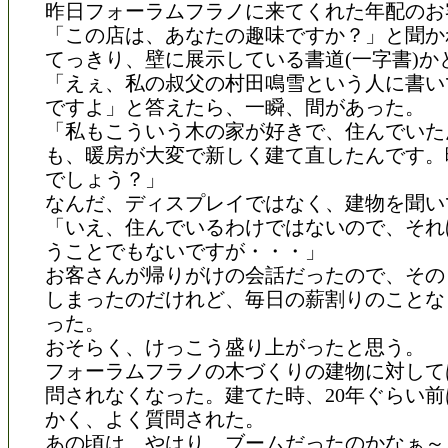
昨日フォーラムフラノに来てくれた年配のお
「この店は、あなたの趣味ですか？」と聞か
てっきり、壁に展示している書道(一字書)か
「えぇ、私の叔父の村田鳴雪という人に書い
ですよ」と答えたら、一瞬、間があった。
「私もこういう木の家が好きで、住んでいた
も、暖房が大変で新しく建て直したんです。
でしょう？」
なんだ、ディスプレイではなく、建物を聞い
「いえ、住んでいるわけではないので、それ
うことでもないですが・・・」
お客さんが帰りがけの会話だったので、その
しまったのだけれど、毎日の薪割りのことな
った。
おそらく、けっこう盛り上がったと思う。
フォーラムフラノの木づくりの建物に対して
問されなくなった。建てた時、20年ぐらい
かく、よく質問された。
あの頃は、やはり、ブームだったのかなぁ～