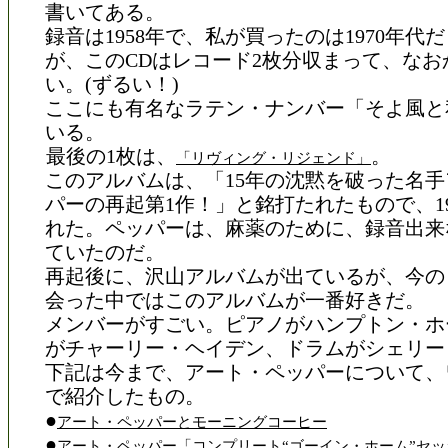
書いてある。
録音は1958年で、私が買ったのは1970年代
が、このCDはレコード2枚分収まって、なお
い。(ずるい！)
ここにも有名なラテン・ナンバー「そよ風と
いる。
最後の1枚は、
。
「リヴィング・リジェンド」
このアルバムは、「15年の沈黙を破った名
パーの再起第1作！」と銘打たれたもので、19
れた。ペッパーは、麻薬のために、録音出来
ていたのだ。
再起後に、沢山アルバムが出ているが、今の
会った中ではこのアルバムが一番好きだ。
メンバーがすごい。ピアノがハンプトン・ホ
がチャーリー・ヘイデン、ドラムがシェリー
下記は今まで、アート・ペッパーについて、
で紹介したもの。
●
アート・ペッパーとモーニングコーヒー
●
アート・ペッパー「コンプリート“ゴーイン・ホーム”セッ