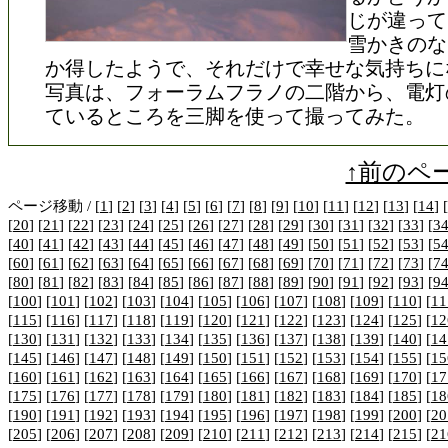
じが違って
雪かきのな
か得したようで、それだけで幸せな気持ちに
写真は、フォーラムフラノの二階から、電灯
ているところを三脚を使って撮ってみた。
↑前のペ
ページ移動 / [
1
] [
2
] [
3
] [
4
] [
5
] [
6
] [
7
] [
8
] [
9
] [
10
] [
11
] [
12
] [
13
] [
14
] [
[
20
] [
21
] [
22
] [
23
] [
24
] [
25
] [
26
] [
27
] [
28
] [
29
] [
30
] [
31
] [
32
] [
33
] [
3
[
40
] [
41
] [
42
] [
43
] [
44
] [
45
] [
46
] [
47
] [
48
] [
49
] [
50
] [
51
] [
52
] [
53
] [
5
[
60
] [
61
] [
62
] [
63
] [
64
] [
65
] [
66
] [
67
] [
68
] [
69
] [
70
] [
71
] [
72
] [
73
] [
7
[
80
] [
81
] [
82
] [
83
] [
84
] [
85
] [
86
] [
87
] [
88
] [
89
] [
90
] [
91
] [
92
] [
93
] [
9
[
100
] [
101
] [
102
] [
103
] [
104
] [
105
] [
106
] [
107
] [
108
] [
109
] [
110
] [
11
[
115
] [
116
] [
117
] [
118
] [
119
] [
120
] [
121
] [
122
] [
123
] [
124
] [
125
] [
12
[
130
] [
131
] [
132
] [
133
] [
134
] [
135
] [
136
] [
137
] [
138
] [
139
] [
140
] [
14
[
145
] [
146
] [
147
] [
148
] [
149
] [
150
] [
151
] [
152
] [
153
] [
154
] [
155
] [
15
[
160
] [
161
] [
162
] [
163
] [
164
] [
165
] [
166
] [
167
] [
168
] [
169
] [
170
] [
17
[
175
] [
176
] [
177
] [
178
] [
179
] [
180
] [
181
] [
182
] [
183
] [
184
] [
185
] [
18
[
190
] [
191
] [
192
] [
193
] [
194
] [
195
] [
196
] [
197
] [
198
] [
199
] [
200
] [
20
[
205
] [
206
] [
207
] [
208
] [
209
] [
210
] [
211
] [
212
] [
213
] [
214
] [
215
] [
21