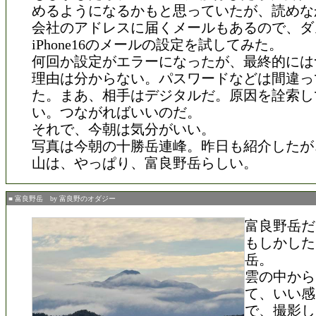
めるようになるかもと思っていたが、読めな
会社のアドレスに届くメールもあるので、ダ
iPhone16のメールの設定を試してみた。
何回か設定がエラーになったが、最終的には
理由は分からない。パスワードなどは間違っ
た。まあ、相手はデジタルだ。原因を詮索し
い。つながればいいのだ。
それで、今朝は気分がいい。
写真は今朝の十勝岳連峰。昨日も紹介したが
山は、やっぱり、富良野岳らしい。
■ 富良野岳 by 富良野のオダジー
富良野岳だ
もしかした
岳。
雲の中から
て、いい感
で、撮影し