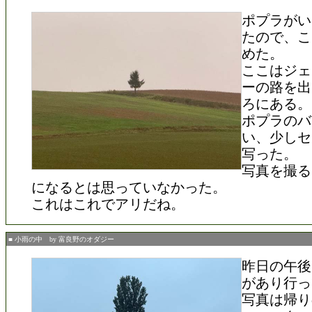
ポプラがい
たので、こ
めた。
ここはジェ
ーの路を出
ろにある。
ポプラのバ
い、少しセ
写った。
写真を撮る
になるとは思っていなかった。
これはこれでアリだね。
■ 小雨の中 by 富良野のオダジー
昨日の午後
があり行っ
写真は帰り