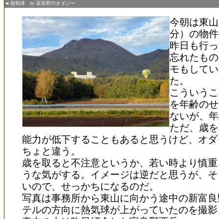
■ 熱気球 by 富良野のオダジー
今朝は東山
分）の物件
昨日も行っ
忘れたもの
モもしてい
た。
こういうこ
を年齢のせ
ないが、年
ただ、歳を
能力が低下することもあると思うけど、オダ
ちょと違う。
歳を取ると不注意というか、若い時より慎重
うな気がする。イメージは逆だと思うが、そ
いので、せっかちになるのだ。
写真は事務所から東山に向かう途中の新富良
テルの方向に熱気球が上がっていたのを撮影