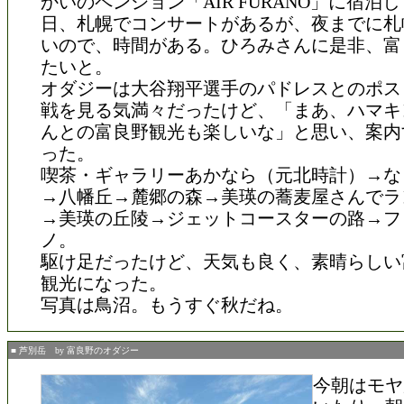
かいのペンション「AIR FURANO」に宿泊
日、札幌でコンサートがあるが、夜までに札
いので、時間がある。ひろみさんに是非、富
たいと。
オダジーは大谷翔平選手のパドレスとのポス
戦を見る気満々だったけど、「まあ、ハマキ
んとの富良野観光も楽しいな」と思い、案内
った。
喫茶・ギャラリーあかなら（元北時計）→な
→八幡丘→麓郷の森→美瑛の蕎麦屋さんでラ
→美瑛の丘陵→ジェットコースターの路→フ
ノ。
駆け足だったけど、天気も良く、素晴らしい
観光になった。
写真は鳥沼。もうすぐ秋だね。
■ 芦別岳 by 富良野のオダジー
今朝はモヤ