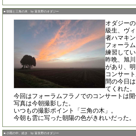
■ 朝陽と三角の木 by 富良野のオダジー
オダジーの
級生、ヴィ
者ハマキン
フォーラム
練習してい
昨晩、旭川
があり、明
コンサート
間の今日は
てくれた。
今回はフォーラムフラノでのコンサートは開
写真は今朝撮影した。
いつもの撮影ポイント「三角の木」。
今朝も雲に写った朝陽の色がきれいだった。
■ 小雨の中、続き by 富良野のオダジー