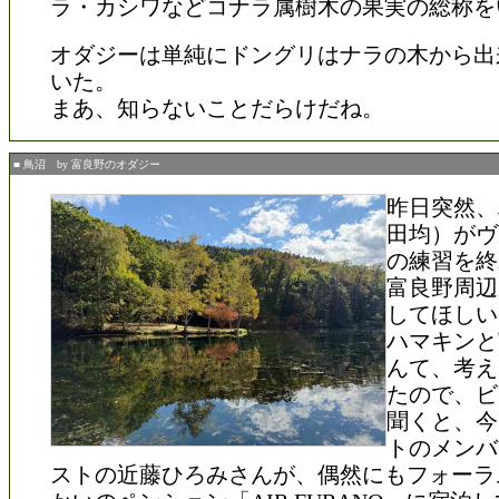
ラ・カシワなどコナラ属樹木の果実の総称を
オダジーは単純にドングリはナラの木から出
いた。
まあ、知らないことだらけだね。
■ 鳥沼 by 富良野のオダジー
昨日突然、
田均）がヴ
の練習を終
富良野周辺
してほしい
ハマキンと
んて、考え
たので、ビ
聞くと、今
トのメンバ
ストの近藤ひろみさんが、偶然にもフォーラ