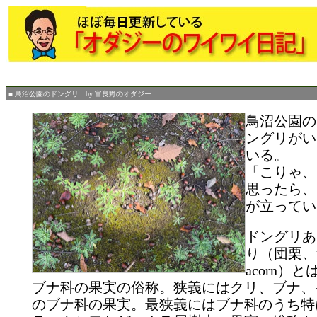
■ 鳥沼公園のドングリ by 富良野のオダジー
鳥沼公園の
ングリがい
いる。
「こりゃ、
思ったら、
が立ってい
ドングリあ
り（団栗、
acorn）
ブナ科の果実の俗称。狭義にはクリ、ブナ、
のブナ科の果実。最狭義にはブナ科のうち特