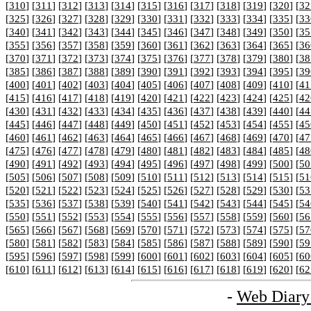
[
310
] [
311
] [
312
] [
313
] [
314
] [
315
] [
316
] [
317
] [
318
] [
319
] [
320
] [
32
[
325
] [
326
] [
327
] [
328
] [
329
] [
330
] [
331
] [
332
] [
333
] [
334
] [
335
] [
33
[
340
] [
341
] [
342
] [
343
] [
344
] [
345
] [
346
] [
347
] [
348
] [
349
] [
350
] [
35
[
355
] [
356
] [
357
] [
358
] [
359
] [
360
] [
361
] [
362
] [
363
] [
364
] [
365
] [
36
[
370
] [
371
] [
372
] [
373
] [
374
] [
375
] [
376
] [
377
] [
378
] [
379
] [
380
] [
38
[
385
] [
386
] [
387
] [
388
] [
389
] [
390
] [
391
] [
392
] [
393
] [
394
] [
395
] [
39
[
400
] [
401
] [
402
] [
403
] [
404
] [
405
] [
406
] [
407
] [
408
] [
409
] [
410
] [
41
[
415
] [
416
] [
417
] [
418
] [
419
] [
420
] [
421
] [
422
] [
423
] [
424
] [
425
] [
42
[
430
] [
431
] [
432
] [
433
] [
434
] [
435
] [
436
] [
437
] [
438
] [
439
] [
440
] [
44
[
445
] [
446
] [
447
] [
448
] [
449
] [
450
] [
451
] [
452
] [
453
] [
454
] [
455
] [
45
[
460
] [
461
] [
462
] [
463
] [
464
] [
465
] [
466
] [
467
] [
468
] [
469
] [
470
] [
47
[
475
] [
476
] [
477
] [
478
] [
479
] [
480
] [
481
] [
482
] [
483
] [
484
] [
485
] [
48
[
490
] [
491
] [
492
] [
493
] [
494
] [
495
] [
496
] [
497
] [
498
] [
499
] [
500
] [
50
[
505
] [
506
] [
507
] [
508
] [
509
] [
510
] [
511
] [
512
] [
513
] [
514
] [
515
] [
51
[
520
] [
521
] [
522
] [
523
] [
524
] [
525
] [
526
] [
527
] [
528
] [
529
] [
530
] [
53
[
535
] [
536
] [
537
] [
538
] [
539
] [
540
] [
541
] [
542
] [
543
] [
544
] [
545
] [
54
[
550
] [
551
] [
552
] [
553
] [
554
] [
555
] [
556
] [
557
] [
558
] [
559
] [
560
] [
56
[
565
] [
566
] [
567
] [
568
] [
569
] [
570
] [
571
] [
572
] [
573
] [
574
] [
575
] [
57
[
580
] [
581
] [
582
] [
583
] [
584
] [
585
] [
586
] [
587
] [
588
] [
589
] [
590
] [
59
[
595
] [
596
] [
597
] [
598
] [
599
] [
600
] [
601
] [
602
] [
603
] [
604
] [
605
] [
60
[
610
] [
611
] [
612
] [
613
] [
614
] [
615
] [
616
] [
617
] [
618
] [
619
] [
620
] [
62
-
Web Diary 