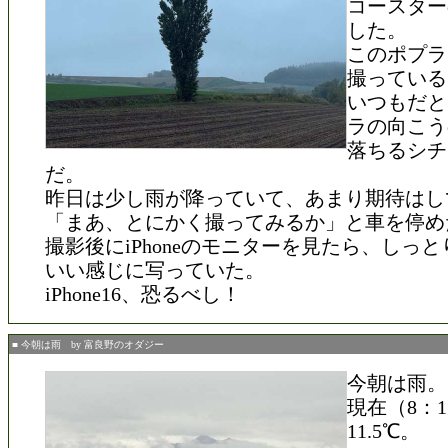
コースター
した。
このポプラ
撮っている
いつもだと
ラの向こう
落ちるシチ
だ。
昨日は少し雨が降っていて、あまり期待はし
「まあ、とにかく撮ってみるか」と車を停め
撮影後にiPhoneのモニターを見たら、しっ
いい感じに写っていた。
iPhone16、恐るべし！
■ 今朝は雨 by 富良野のオダジー
今朝は雨。
現在（8：
11.5℃。