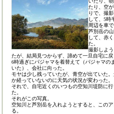
いたり、朝
たり、空が
りで、撮影
して、5時
周辺を車で
芦別岳の山
して、赤く
た。
撮影しよう
たが、結局見つからず、諦めて一旦自宅に戻
6時過ぎにパジャマを着替えて（パジャマの
いた）、会社に向った。
モヤは少し残っていたが、青空が出ていた。
か経っていないのに天気の状況が変わった。
それで、自宅近くのいつもの空知川堤防に行
た。
それがこの写真。
空知川と芦別岳を入れようとすると、このア
る。