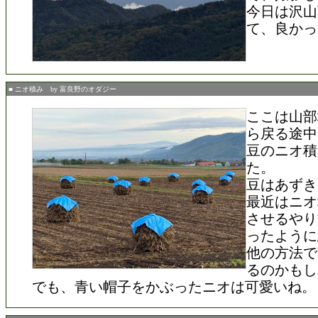
今日は沢山
て、良かっ
■ ニオ積み by 富良野のオダジー
ここは山部
ら戻る途中
豆のニオ積
た。
豆はあずき
最近はニオ
させるやり
ったように
他の方法で
るのかもし
でも、青い帽子をかぶったニオは可愛いね。