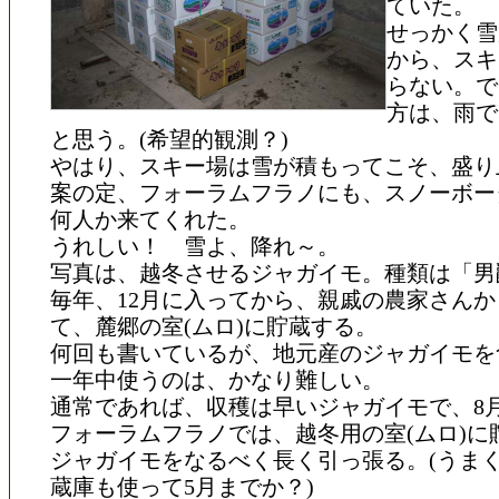
ていた。
せっかく雪
から、スキ
らない。で
方は、雨で
と思う。(希望的観測？)
やはり、スキー場は雪が積もってこそ、盛り
案の定、フォーラムフラノにも、スノーボー
何人か来てくれた。
うれしい！ 雪よ、降れ～。
写真は、越冬させるジャガイモ。種類は「男
毎年、12月に入ってから、親戚の農家さん
て、麓郷の室(ムロ)に貯蔵する。
何回も書いているが、地元産のジャガイモを
一年中使うのは、かなり難しい。
通常であれば、収穫は早いジャガイモで、8
フォーラムフラノでは、越冬用の室(ムロ)に
ジャガイモをなるべく長く引っ張る。(うま
蔵庫も使って5月までか？)