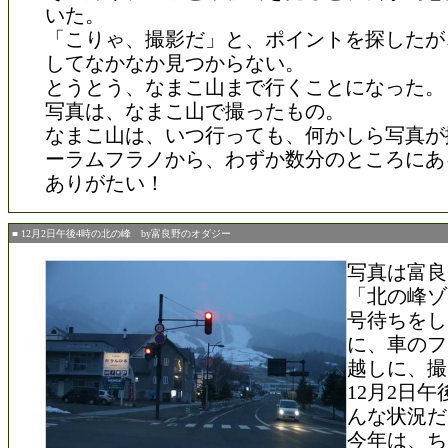
いた。
「こりゃ、撮影だ」と、ポイントを探したが
してなかなか見つからない。
とうとう、なまこ山まで行くことになった。
写真は、なまこ山で撮ったもの。
なまこ山は、いつ行っても、何かしら写真が
ーラムフラノから、わずか数分のところにあ
ありがたい！
■ 12月2日午後4時の北の峰 by富良野のオダジー
写真は富良
「北の峰ゾ
号待ちをし
に、車のフ
越しに、撮
12月2日
んな状況だ
今年は、ち