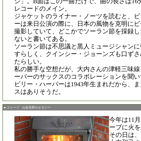
シ」。B面はこの一曲だけで、曲の長さは16
レコードのメイン。
ジャケットのライナー・ノーツを読むと、ビ
ーは来日公演の際に、日本の風物を克明にビ
撮影していて、どこかでソーラン節を採録し
ないと書いてある。
ソーラン節は不思議と黒人ミュージシャンに
すらしく、クインシー・ジョーンズも口ずさ
たらしい。
私の勝手な空想だが、大内さんの津軽三味線
ーパーのサックスのコラボレーションを聞い
ビリー・ハーパーは1943年生まれだから、
スはありそうだ。
■ ストーブ by富良野のオダジー
今年は11
ーブに火を
その日は、