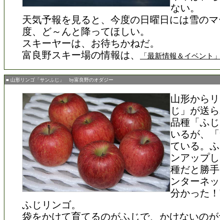
ない。
天気予報を見ると、今度の日曜日には雪のマ
度、ど～んと降ってほしい。
スキーヤーは、お待ちかねだ。
富良野スキー場の情報は、
「最新情報＆イベント
■ 山形リンゴ「サンふじ」 by富良野のオダジー
山形からリ
じ」が送ら
品種「ふじ
いるが、「
ている。ふ
ンアップし
種だと勝手
ンターネッ
分かった！
ふじリンゴ。
袋をかけて育てるのがふじで、かけないのが