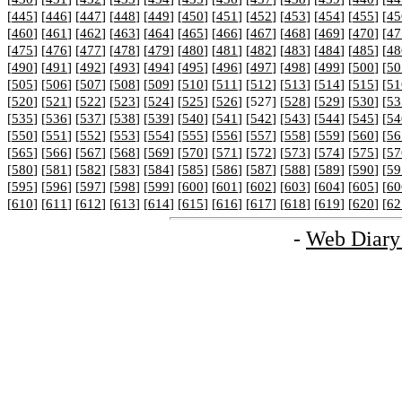
[
445
] [
446
] [
447
] [
448
] [
449
] [
450
] [
451
] [
452
] [
453
] [
454
] [
455
] [
45
[
460
] [
461
] [
462
] [
463
] [
464
] [
465
] [
466
] [
467
] [
468
] [
469
] [
470
] [
47
[
475
] [
476
] [
477
] [
478
] [
479
] [
480
] [
481
] [
482
] [
483
] [
484
] [
485
] [
48
[
490
] [
491
] [
492
] [
493
] [
494
] [
495
] [
496
] [
497
] [
498
] [
499
] [
500
] [
50
[
505
] [
506
] [
507
] [
508
] [
509
] [
510
] [
511
] [
512
] [
513
] [
514
] [
515
] [
51
[
520
] [
521
] [
522
] [
523
] [
524
] [
525
] [
526
] [527] [
528
] [
529
] [
530
] [
53
[
535
] [
536
] [
537
] [
538
] [
539
] [
540
] [
541
] [
542
] [
543
] [
544
] [
545
] [
54
[
550
] [
551
] [
552
] [
553
] [
554
] [
555
] [
556
] [
557
] [
558
] [
559
] [
560
] [
56
[
565
] [
566
] [
567
] [
568
] [
569
] [
570
] [
571
] [
572
] [
573
] [
574
] [
575
] [
57
[
580
] [
581
] [
582
] [
583
] [
584
] [
585
] [
586
] [
587
] [
588
] [
589
] [
590
] [
59
[
595
] [
596
] [
597
] [
598
] [
599
] [
600
] [
601
] [
602
] [
603
] [
604
] [
605
] [
60
[
610
] [
611
] [
612
] [
613
] [
614
] [
615
] [
616
] [
617
] [
618
] [
619
] [
620
] [
62
-
Web Diary 