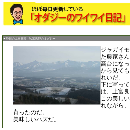
■ 昨日の上富良野 by富良野のオダジー
ジャガイモ
た農家さん
高台になっ
から見ても
れいだ。
下に写って
は、上富良
この美しい
れながら、
育ったのだ。
美味しいハズだ。