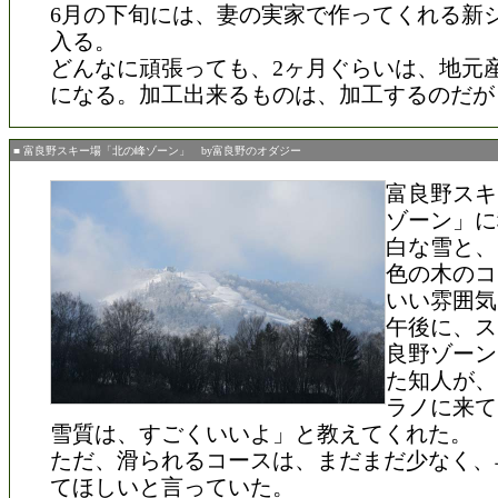
6月の下旬には、妻の実家で作ってくれる新
入る。
どんなに頑張っても、2ヶ月ぐらいは、地元
になる。加工出来るものは、加工するのだが
■ 富良野スキー場「北の峰ゾーン」 by富良野のオダジー
富良野スキ
ゾーン」に
白な雪と、
色の木のコ
いい雰囲気
午後に、ス
良野ゾーン
た知人が、
ラノに来て
雪質は、すごくいいよ」と教えてくれた。
ただ、滑られるコースは、まだまだ少なく、
てほしいと言っていた。