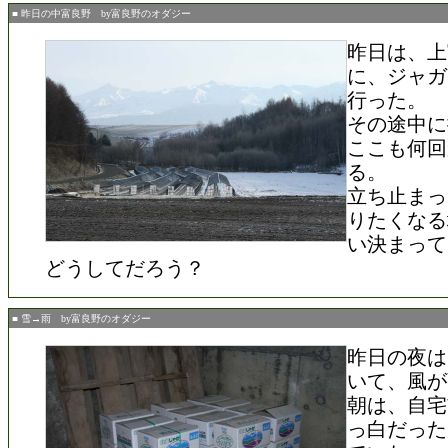
■ 昨日の中富良野 by富良野のオダジー
昨日は、上
に、ジャガ
行った。
その途中に
ここも何回
る。
立ち止まっ
りたくなる
い決まって
どうしてだろう？
■ 雪→雨 by富良野のオダジー
昨日の夜は
いて、風が
朝は、自宅
っ白だった