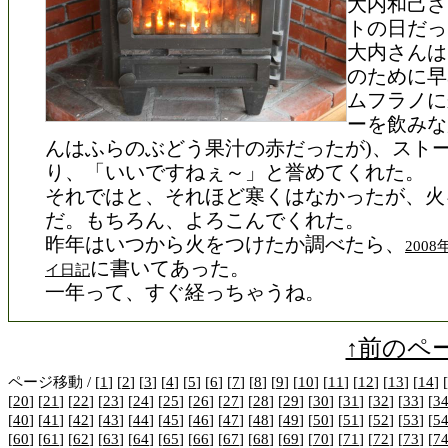
大内和己さ
トの日だっ
大内さんは
のために早
ムフラノに
ーを飲みな
んはふらのぶどう果汁の赤だったが)、スト
り、「いいですねぇ～」と誉めてくれた。
それではと、それほど寒くはなかったが、火
だ。もちろん、よろこんでくれた。
昨年はいつから火をつけたか調べたら、
200
に書いてあった。
イ日記
一年って、すぐ経っちゃうね。
↑前のペ
ページ移動 / [
1
] [
2
] [
3
] [
4
] [
5
] [
6
] [
7
] [
8
] [
9
] [
10
] [
11
] [
12
] [
13
] [
14
] [
[
20
] [
21
] [
22
] [
23
] [
24
] [
25
] [
26
] [
27
] [
28
] [
29
] [
30
] [
31
] [
32
] [
33
] [
3
[
40
] [
41
] [
42
] [
43
] [
44
] [
45
] [
46
] [
47
] [
48
] [
49
] [
50
] [
51
] [
52
] [
53
] [
5
[
60
] [
61
] [
62
] [
63
] [
64
] [
65
] [
66
] [
67
] [
68
] [
69
] [
70
] [
71
] [
72
] [
73
] [
7