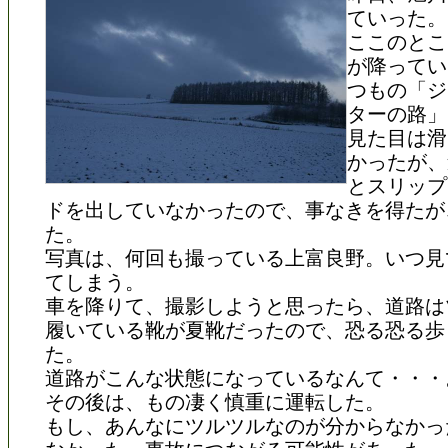
ていった。
ここのとこ
が降ってい
つもの「ジ
ターの路」
見た目は滑
かったが、
とスリップ
ドを出していなかったので、事なきを得たが
た。
写真は、何回も撮っている上富良野。いつ見
てしまう。
車を降りて、撮影しようと思ったら、道路は
履いている靴が夏靴だったので、恐る恐る歩
た。
道路がこんな状態になっているなんて・・・
その後は、もの凄く慎重に運転した。
もし、あんなにツルツルなのが分からなかっ