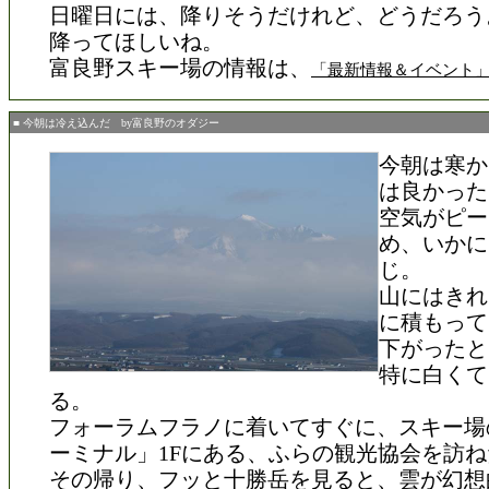
日曜日には、降りそうだけれど、どうだろう
降ってほしいね。
富良野スキー場の情報は、
「最新情報＆イベント
■ 今朝は冷え込んだ by富良野のオダジー
今朝は寒か
は良かった
空気がピー
め、いかに
じ。
山にはきれ
に積もって
下がったと
特に白くて
る。
フォーラムフラノに着いてすぐに、スキー場
ーミナル」1Fにある、ふらの観光協会を訪ね
その帰り、フッと十勝岳を見ると、雲が幻想