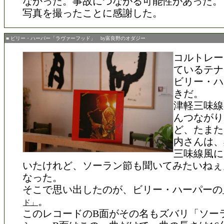
なかった。事故につながる可能性があった。
写真を撮ったことに感謝した。
■ ビリー・ハーパー「ラヴァーフッド」 by富良野のオダジー
コルトレー
ているテナ
ビリー・ハ
きだ。
津軽三味線
んつながり
ど、たまた
内さんは、
三味線風に
いたけれど、ソーラン節も聞いてみたいねぇ
なった。
そこで思い出したのが、ビリー・ハーパーの
。
ド」
このレコードのB面がその名もズバリ「ソー