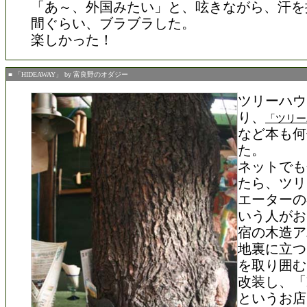
「あ～、外国みたい」と、呟きながら、汗を
間ぐらい、ブラブラした。
楽しかった！
■ 「HIDEAWAY」 by 富良野のオダジー
ツリーハウ
り、
「ツリー
など本も何
た。
ネットでも
たら、ツリ
エーターの
いう人がお
宿の木造ア
地裏に立つ
を取り囲む
改装し、「H
というお店