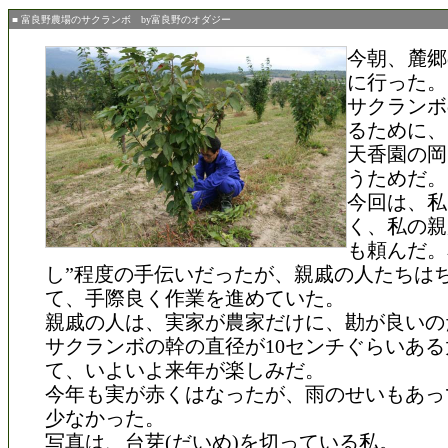
■ 富良野農場のサクランボ by富良野のオダジー
今朝、麓郷
に行った。
サクランボ
るために、
天香園の岡
うためだ。
今回は、私
く、私の親
も頼んだ。
し”程度の手伝いだったが、親戚の人たちは
て、手際良く作業を進めていた。
親戚の人は、実家が農家だけに、勘が良いの
サクランボの幹の直径が10センチぐらいあ
て、いよいよ来年が楽しみだ。
今年も実が赤くはなったが、雨のせいもあっ
少なかった。
写真は、台芽(だいめ)を切っている私。