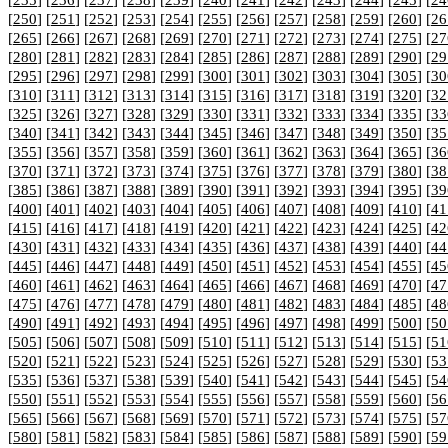
[
235
] [
236
] [
237
] [
238
] [
239
] [
240
] [
241
] [
242
] [
243
] [
244
] [
245
] [
24
[
250
] [
251
] [
252
] [
253
] [
254
] [
255
] [
256
] [
257
] [
258
] [
259
] [
260
] [
26
[
265
] [
266
] [
267
] [
268
] [
269
] [
270
] [
271
] [
272
] [
273
] [
274
] [
275
] [
27
[
280
] [
281
] [
282
] [
283
] [
284
] [
285
] [
286
] [
287
] [
288
] [
289
] [
290
] [
29
[
295
] [
296
] [
297
] [
298
] [
299
] [
300
] [
301
] [
302
] [
303
] [
304
] [
305
] [
30
[
310
] [
311
] [
312
] [
313
] [
314
] [
315
] [
316
] [
317
] [
318
] [
319
] [
320
] [
32
[
325
] [
326
] [
327
] [
328
] [
329
] [
330
] [
331
] [
332
] [
333
] [
334
] [
335
] [
33
[
340
] [
341
] [
342
] [
343
] [
344
] [
345
] [
346
] [
347
] [
348
] [
349
] [
350
] [
35
[
355
] [
356
] [
357
] [
358
] [
359
] [
360
] [
361
] [
362
] [
363
] [
364
] [
365
] [
36
[
370
] [
371
] [
372
] [
373
] [
374
] [
375
] [
376
] [
377
] [
378
] [
379
] [
380
] [
38
[
385
] [
386
] [
387
] [
388
] [
389
] [
390
] [
391
] [
392
] [
393
] [
394
] [
395
] [
39
[
400
] [
401
] [
402
] [
403
] [
404
] [
405
] [
406
] [
407
] [
408
] [
409
] [
410
] [
41
[
415
] [
416
] [
417
] [
418
] [
419
] [
420
] [
421
] [
422
] [
423
] [
424
] [
425
] [
42
[
430
] [
431
] [
432
] [
433
] [
434
] [
435
] [
436
] [
437
] [
438
] [
439
] [
440
] [
44
[
445
] [
446
] [
447
] [
448
] [
449
] [
450
] [
451
] [
452
] [
453
] [
454
] [
455
] [
45
[
460
] [
461
] [
462
] [
463
] [
464
] [
465
] [
466
] [
467
] [
468
] [
469
] [
470
] [
47
[
475
] [
476
] [
477
] [
478
] [
479
] [
480
] [
481
] [
482
] [
483
] [
484
] [
485
] [
48
[
490
] [
491
] [
492
] [
493
] [
494
] [
495
] [
496
] [
497
] [
498
] [
499
] [
500
] [
50
[
505
] [
506
] [
507
] [
508
] [
509
] [
510
] [
511
] [
512
] [
513
] [
514
] [
515
] [
51
[
520
] [
521
] [
522
] [
523
] [
524
] [
525
] [
526
] [
527
] [
528
] [
529
] [
530
] [
53
[
535
] [
536
] [
537
] [
538
] [
539
] [
540
] [
541
] [
542
] [
543
] [
544
] [
545
] [
54
[
550
] [
551
] [
552
] [
553
] [
554
] [
555
] [
556
] [
557
] [
558
] [
559
] [
560
] [
56
[
565
] [
566
] [
567
] [
568
] [
569
] [
570
] [
571
] [
572
] [
573
] [
574
] [
575
] [
57
[
580
] [
581
] [
582
] [
583
] [
584
] [
585
] [
586
] [
587
] [
588
] [
589
] [
590
] [
59