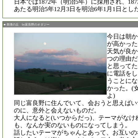
日本では1872年（明治5年）に採用され、187
あたる明治5年12月3日を明治6年1月1日とし
■ 美瑛の丘 by富良野のオダジー
今日は朝か
が高かった
天気が良か
つの理由だ
と思ってた
に電話をし
うことにな
かった。(
よ)
同じ富良野に住んでいて、会おうと思えばい
のに、意外と会えないものだ。
大人になると(いつからだっ)、テーマがなけ
も、なんか実のないものになってしまう。
話したいテーマがちゃんとあって、お互いの