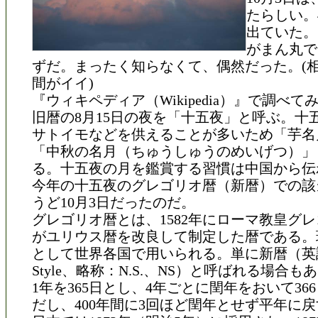
たらしい。
出ていた。
がまん丸で
ずだ。まったく知らなくて、偶然だった。(
間がイイ)
『ウィキペディア（Wikipedia）』で調べて
旧暦の8月15日の夜を「十五夜」と呼ぶ。十
サトイモなどを供えることが多いため「芋名
「中秋の名月（ちゅうしゅうのめいげつ）」
る。十五夜の月を鑑賞する習慣は中国から伝
今年の十五夜のグレゴリオ暦（新暦）での該
うど10月3日だったのだ。
グレゴリオ暦とは、1582年にローマ教皇グレ
がユリウス暦を改良して制定した暦である。
として世界各国で用いられる。単に新暦（英語
Style、略称：N.S.、NS）と呼ばれる場合も
1年を365日とし、4年ごとに閏年をおいて36
だし、400年間に3回ほど閏年とせず平年に