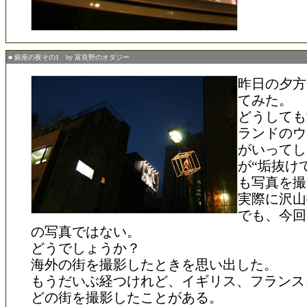
■ 銀座の夜その1 by 富良野のオダジー
昨日の夕方
てみた。
どうしても
ランドのウ
がいってし
が“垢抜け
も写真を撮
実際に沢山
でも、今回
の写真ではない。
どうでしょうか？
海外の街を撮影したときを思い出した。
もうだいぶ経つけれど、イギリス、フランス
どの街を撮影したことがある。