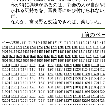
私が特に興味があるのは、都会の人が自然や
かれる気持ちを、富良野に結び付けられない
だ。
なんか、富良野と交流できれば、楽しいね。
↑前のペ
ページ移動 / [
1
] [
2
] [
3
] [
4
] [
5
] [
6
] [
7
] [
8
] [
9
] [
10
] [
11
] [
12
] [
13
] [
14
] [
[
20
] [
21
] [
22
] [
23
] [
24
] [
25
] [
26
] [
27
] [
28
] [
29
] [
30
] [
31
] [
32
] [
33
] [
3
[
40
] [
41
] [
42
] [
43
] [
44
] [
45
] [
46
] [
47
] [
48
] [
49
] [
50
] [
51
] [
52
] [
53
] [
5
[
60
] [
61
] [
62
] [
63
] [
64
] [
65
] [
66
] [
67
] [
68
] [
69
] [
70
] [
71
] [
72
] [
73
] [
7
[
80
] [
81
] [
82
] [
83
] [
84
] [
85
] [
86
] [
87
] [
88
] [
89
] [
90
] [
91
] [
92
] [
93
] [
9
[
100
] [
101
] [
102
] [
103
] [
104
] [
105
] [
106
] [
107
] [
108
] [
109
] [
110
] [
11
[
115
] [
116
] [
117
] [
118
] [
119
] [
120
] [
121
] [
122
] [
123
] [
124
] [
125
] [
12
[
130
] [
131
] [
132
] [
133
] [
134
] [
135
] [
136
] [
137
] [
138
] [
139
] [
140
] [
14
[
145
] [
146
] [
147
] [
148
] [
149
] [
150
] [
151
] [
152
] [
153
] [
154
] [
155
] [
15
[
160
] [
161
] [
162
] [
163
] [
164
] [
165
] [
166
] [
167
] [
168
] [
169
] [
170
] [
17
[
175
] [
176
] [
177
] [
178
] [
179
] [
180
] [
181
] [
182
] [
183
] [
184
] [
185
] [
18
[
190
] [
191
] [
192
] [
193
] [
194
] [
195
] [
196
] [
197
] [
198
] [
199
] [
200
] [
20
[
205
] [
206
] [
207
] [
208
] [
209
] [
210
] [
211
] [
212
] [
213
] [
214
] [
215
] [
21
[
220
] [
221
] [
222
] [
223
] [
224
] [
225
] [
226
] [
227
] [
228
] [
229
] [
230
] [
23