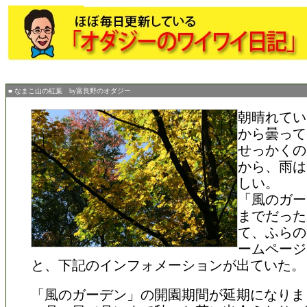
■ なまこ山の紅葉 by富良野のオダジー
朝晴れてい
から曇って
せっかくの
から、雨は
しい。
「風のガー
までだった
て、ふらの
ームページ
と、下記のインフォメーションが出ていた。
「風のガーデン」の開園期間が延期になりま