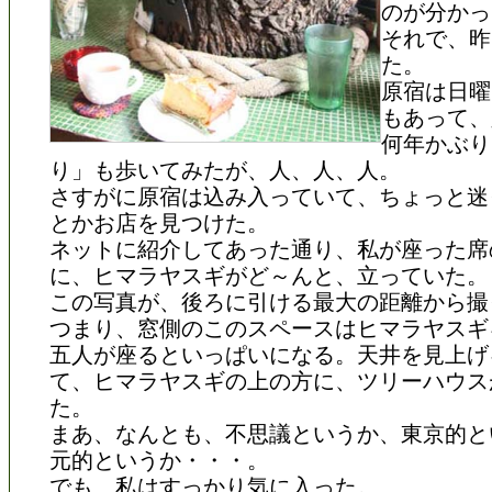
のが分かっ
それで、昨
た。
原宿は日曜
もあって、
何年かぶり
り」も歩いてみたが、人、人、人。
さすがに原宿は込み入っていて、ちょっと迷
とかお店を見つけた。
ネットに紹介してあった通り、私が座った席
に、ヒマラヤスギがど～んと、立っていた。
この写真が、後ろに引ける最大の距離から撮
つまり、窓側のこのスペースはヒマラヤスギ
五人が座るといっぱいになる。天井を見上げ
て、ヒマラヤスギの上の方に、ツリーハウス
た。
まあ、なんとも、不思議というか、東京的と
元的というか・・・。
でも、私はすっかり気に入った。