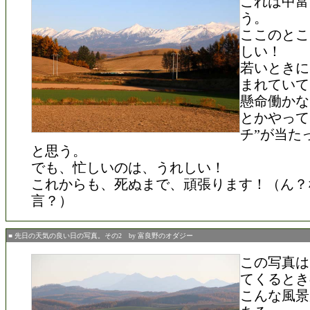
これは中富
う。
ここのとこ
しい！
若いときに
まれていて
懸命働かな
とかやって
チ”が当た
と思う。
でも、忙しいのは、うれしい！
これからも、死ぬまで、頑張ります！（ん？
言？）
■ 先日の天気の良い日の写真。その2 by 富良野のオダジー
この写真は
てくるとき
こんな風景