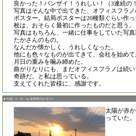
良かった！バンザイ！うれしい！（3連続の
写真はそんな中で出てきた、オフィスフラノ
ポスター。結局ポスターは20種類ぐらい作っ
枚は、おそらく最初に作ったものだと思う。
写真はもちろん、一緒に仕事をしていた写真
たかさんのもの。
なんだか懐かしく、うれしくなった。
他にも色々なものが出てきて、会社を始めて
月日の重みを噛み締めた。
曲がりなりにも、まだオフィスフラノは続い
奇跡だ。と私は思っている。
支えてくれた皆様に、感謝です。
■ 今朝。6：56 by 富良野のオダジー
太陽が赤か
っていた。