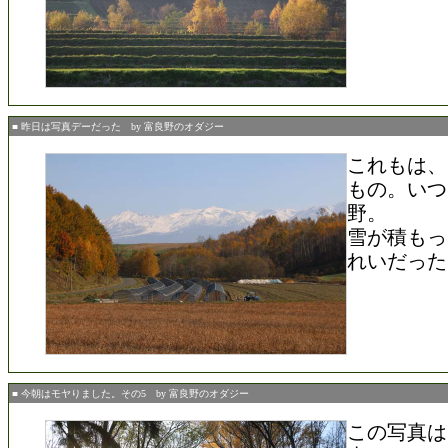
■ 昨日は写真デーだった by 富良野のオダジー
これもは、
もの。いつ
野。
雪が積もっ
れいだった
■ 今朝はモヤりました。その5 by 富良野のオダジー
この写真は