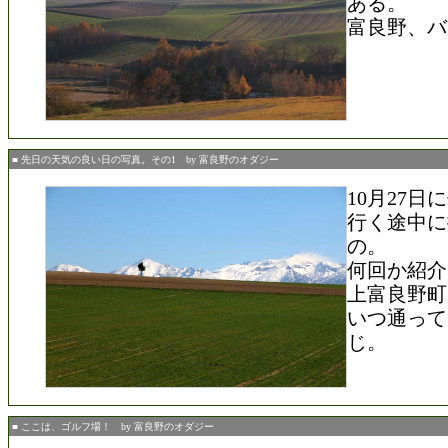
ある。
富良野、バ
■ 先日の天気の良い日の写真。その1 by 富良野のオダジー
10月27
行く途中に
の。
何回か紹介
上富良野町
いつ通って
じ。
■ ここは、ゴルフ場！ by 富良野のオダジー