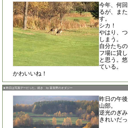
今年、何回
るが、また
す。
シカ！
やはり、つ
しまう。
自分たちの
フ場に貸し
と思う。悠
ている。
かわいいね！
■ 昨日は写真デーだった。続き by 富良野のオダジー
昨日の午後
山部。
逆光のぎみ
きれいだっ