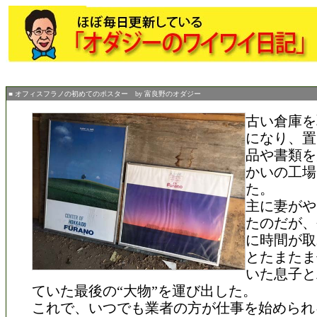
■ オフィスフラノの初めてのポスター by 富良野のオダジー
古い倉庫を
になり、置
品や書類を
かいの工場
た。
主に妻がや
たのだが、
に時間が取
とたまたま
いた息子と
ていた最後の“大物”を運び出した。
これで、いつでも業者の方が仕事を始められ