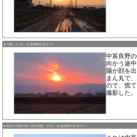
■ 今朝。6：25 by 富良野のオダジー
中富良野の
向かう途中
陽が顔を出
まん丸で、
ので、慌て
撮影した。
■ 先日の天気の良い日の写真。その3 by 富良野のオダジー